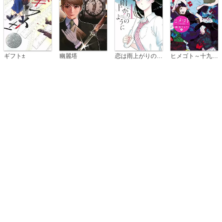
恋は雨上がりのように
ギフト±
幽麗塔
ヒメゴト～十九歳の制服～