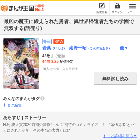
新規登録
ログイン
メニュー
最凶の魔王に鍛えられた勇者、異世界帰還者たちの学園で
無双する(話売り)
青年
NEW
岩葉
紺野千昭
…他▼
（いわば）
（こんのちあき）
43巻
まで配信
44巻 8/25
配信予定
19人
がお気に入り登録中
無料試し読み
みんなのまんがタグ
タグ編集
あらすじ | ストーリー
HJ小説大賞2020前期受賞作!! ついに期待のコミカライズ！！ “落伍勇者”とバ
カにされた少年、その本当の実力とは!?
もっと詳細を見る▼