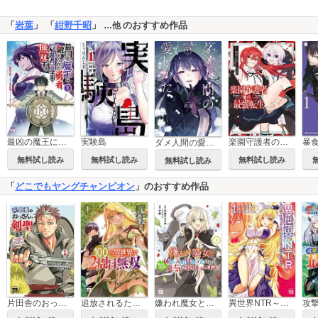
「
岩葉
」 「
紺野千昭
」
のおすすめ作品
…他
実験島
最凶の魔王に鍛えられた勇者、異世界帰還者たちの学園で無双する【電子単行本】
楽園守護者の最強転生 出来損ないの神話のゴーレム、現世では絶対防御の最強従者になる
ダメ人間の愛しかた
無料試し読み
無料試し読み
無料試し読み
無料試し読み
「
どこでもヤングチャンピオン
」のおすすめ作品
片田舎のおっさん、剣聖になる～ただの田舎の剣術師範だったのに、大成した弟子たちが俺を放ってくれない件～
追放されるたびにスキルを手に入れた俺が、100の異世界で2周目無双【電子単行本】
嫌われ魔女と体が入れ替わったけれど、私は今日も元気に暮らしています！【電子単行本】
異世界NTR～親友のオンナを最強スキルで堕とす方法～【電子単行本】