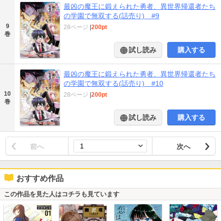
最凶の魔王に鍛えられた勇者、異世界帰還者たち
の学園で無双する(話売り) #9
9
28ページ
|
200pt
巻
試し読み
購入する
最凶の魔王に鍛えられた勇者、異世界帰還者たち
の学園で無双する(話売り) #10
10
28ページ
|
200pt
巻
試し読み
購入する
前へ
次へ
おすすめ作品
この作品を見た人はコチラも見ています