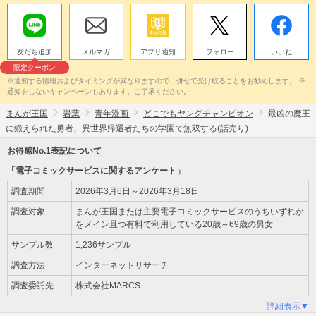
友だち追加
メルマガ
アプリ通知
フォロー
いいね
限定クーポン
※通知する情報およびタイミングが異なりますので、併せて受け取ることをお勧めします。 ※
通知をしないキャンペーンもあります。ご了承ください。
まんが王国
岩葉
青年漫画
どこでもヤングチャンピオン
最凶の魔王
に鍛えられた勇者、異世界帰還者たちの学園で無双する(話売り)
お得感No.1表記について
「電子コミックサービスに関するアンケート」
調査期間
2026年3月6日～2026年3月18日
調査対象
まんが王国または主要電子コミックサービスのうちいずれか
をメイン且つ有料で利用している20歳～69歳の男女
サンプル数
1,236サンプル
調査方法
インターネットリサーチ
調査委託先
株式会社MARCS
詳細表示▼