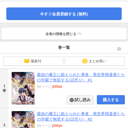
今すぐ会員登録する (無料)
全巻の情報を
閉じる
巻一覧
最新刊
まとめ買い
最凶の魔王に鍛えられた勇者、異世界帰還者たち
の学園で無双する(話売り) #1
1
49ページ
|
200pt
巻
試し読み
購入する
最凶の魔王に鍛えられた勇者、異世界帰還者たち
の学園で無双する(話売り) #2
2
39ページ
|
200pt