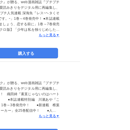
ク』が贈る、web漫画雑誌『プチプチ
愛読みきりをデジタル用に再編集し、
ましょう、恋する前に」1巻～7巻発売
【マイクロ版】「マリッジ・メーカー」
もっと見る▼
』デジタルFCα「ラブ★ハラ～社内コ
購入する
』vol.37は2025年10月8日頃配
後9時恋ちゅーばー』が表紙で登場！
2025年9月号別冊付録と同じ内容になり
ク』が贈る、web漫画雑誌『プチプチ
愛読みきりをデジタル用に再編集し、
」1巻～3巻発売中！ ●新連載 椎葉
メーカー」全25巻配信中！ ●人気連
３LDK猫と虎つき。」全7巻配信中！
もっと見る▼
α「巨婚！～森野課長とでっかい恋をす
ル3』 FCα「だから僕たちはモテな