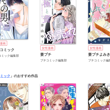
漫画
女性漫画
女性漫画
コミック
妻プチ
コミック編集部
プチコミック編集部
プチコミック編
ミック
」のおすすめ作品