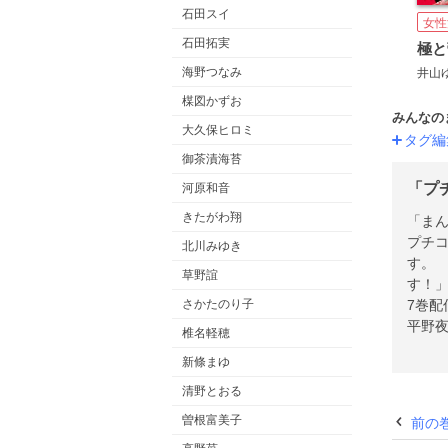
石田スイ
女性
石田拓実
海野つなみ
井山
楳図かずお
みんなの
大久保ヒロミ
タグ編
御茶漬海苔
「プ
河原和音
きたがわ翔
「まん
プチ
北川みゆき
す。 
草野誼
す！
7巻
さかたのり子
平野
椎名軽穂
中！
新條まゆ
～2
い』 
清野とおる
号、『
曽根富美子
前の
＆特別