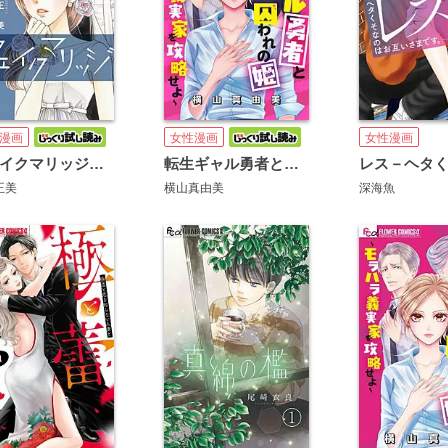
漫画
女性漫画
女性漫画
フェイクマリッジ～元彼の子を身ごもって捨てられたらセレブ彼に求婚されました～【マイクロ】
転生ギャル勇者と囚われの姫～モラハラ義実家を攻略せよ～【マイクロ】
正美
横山真由美
深海魚