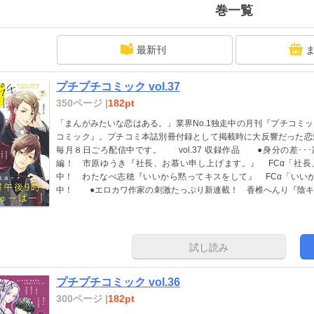
になります。重複購入にご注意下さい。
巻一覧
最新刊
プチプチコミック vol.37
350ページ |
182pt
「まんがみたいな恋はある。」業界No.1独走中の月刊『プチコミッ
コミック』。プチコミ本誌別冊付録として掲載時に大反響だった恋
毎月８日ごろ配信中です。 vol.37 収録作品 ●身分の差･･･家同士の確執･･･禁断の本誌連載特別
編！ 市原ゆうき『社長、お慕い申し上げます。』 FCα「社長
中！ わたなべ志穂『いいから黙ってキスをして』 FCα「いい
中！ ●エロカワ作家の刺激たっぷり新連載！ 香椎へんり『陰キ
ロ版】「本日も同棲日和」全3巻配信中！ ●プチプチオリジナル
ちゅーばー』 【マイクロ版】「マリッジ・メーカー」全25巻配
彼くんと結婚した。』デジタルFCα「ラブ★ハラ～社内コンプラ
コミック期待の新人よみきり！ 糸永名保美『No.1は奪い愛』
試し読み
らめ』 ●ギャグ 桜井美也『モブキャラの女』 高世えり子『
い申し上げます。」マイクロ１巻～３巻・「いいから黙ってキスを
プチプチコミック vol.36
掲載！！ 次号、『プチプチコミック』vol.38は2025年11月
『白衣の天使・和泉くんは女医を落とすまで諦めない』が表紙で登
300ページ |
182pt
ク』vol.37は、紙版『プチコミック』2025年10月号別冊付録と