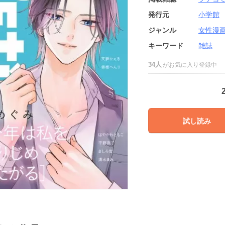
発行元
小学館
ジャンル
女性漫
キーワード
雑誌
34人
がお気に入り登録中
試し読み