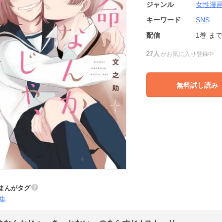
ジャンル
女性漫
キーワード
SNS
配信
1巻
ま
27人
がお気に入り登録中
無料試し読み
まんがタグ
集