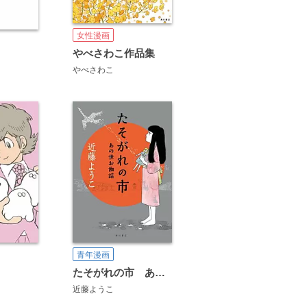
女性漫画
やべさわこ作品集
やべさわこ
青年漫画
たそがれの市 あの世お伽話
近藤ようこ