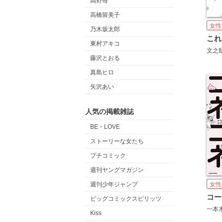
高野苺
高橋留美子
女性
乃木坂太郎
東村アキコ
文之
藤沢とおる
真島ヒロ
矢沢あい
人気の掲載雑誌
BE・LOVE
ストーリーな女たち
プチコミック
週刊ヤングマガジン
週刊少年ジャンプ
女性
ビッグコミックスピリッツ
一本
Kiss