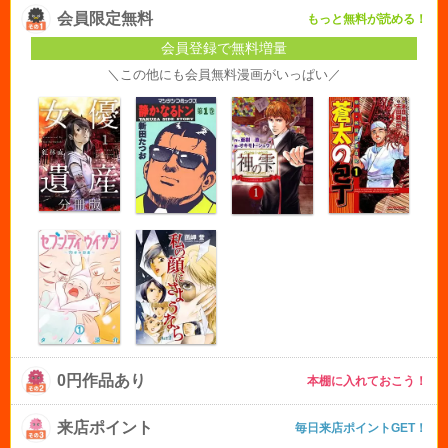
会員限定無料
もっと無料が読める！
会員登録で無料増量
＼この他にも会員無料漫画がいっぱい／
0円作品あり
本棚に入れておこう！
来店ポイント
毎日来店ポイントGET！