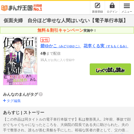
新規登録
ログイン
メニュー
仮面夫婦 自分ほど幸せな人間はいない【電子単行本版】
無料＆割引キャンペーン
実施中！
女性
碧ゆかこ
花李くる実
（みどりゆかこ）
（すももくるみ）
4巻
まで配信
15人
がお気に入り登録中
みんなのまんがタグ
タグ編集
あらすじ | ストーリー
【この作品は同タイトルの電子単行本版です】私は整形美人。2年前、事故で顔
がぐちゃぐちゃになったところを、大病院の院長である夫に助けられた。夫の
手で整形され、誰もが羨む美貌を手にした。裕福な医者の妻として、父の借金