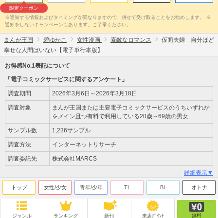
限定クーポン
※通知する情報およびタイミングが異なりますので、併せて受け取ることをお勧めします。 ※
通知をしないキャンペーンもあります。ご了承ください。
まんが王国
碧ゆかこ
女性漫画
素敵なロマンス
仮面夫婦 自分ほど
幸せな人間はいない【電子単行本版】
お得感No.1表記について
「電子コミックサービスに関するアンケート」
調査期間
2026年3月6日～2026年3月18日
調査対象
まんが王国または主要電子コミックサービスのうちいずれか
をメイン且つ有料で利用している20歳～69歳の男女
サンプル数
1,236サンプル
調査方法
インターネットリサーチ
調査委託先
株式会社MARCS
詳細表示▼
トップ
女性/少女
青年/少年
TL
BL
オトナ
無料
ジャンル
ランキング
新刊
来店ﾎﾟｲﾝﾄ