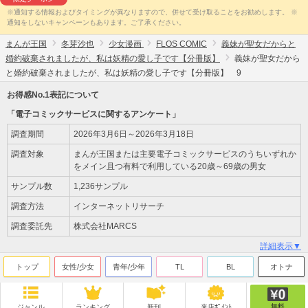
※通知する情報およびタイミングが異なりますので、併せて受け取ることをお勧めします。 ※
通知をしないキャンペーンもあります。ご了承ください。
まんが王国
冬芽沙也
少女漫画
FLOS COMIC
義妹が聖女だからと
婚約破棄されましたが、私は妖精の愛し子です【分冊版】
義妹が聖女だから
と婚約破棄されましたが、私は妖精の愛し子です【分冊版】 9
お得感No.1表記について
「電子コミックサービスに関するアンケート」
調査期間
2026年3月6日～2026年3月18日
調査対象
まんが王国または主要電子コミックサービスのうちいずれか
をメイン且つ有料で利用している20歳～69歳の男女
サンプル数
1,236サンプル
調査方法
インターネットリサーチ
調査委託先
株式会社MARCS
詳細表示▼
トップ
女性/少女
青年/少年
TL
BL
オトナ
無料
ジャンル
ランキング
新刊
来店ﾎﾟｲﾝﾄ