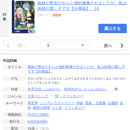
義妹が聖女だからと婚約破棄されましたが、私は
妖精の愛し子です【分冊版】 10
10
19ページ
|
80pt
巻
購入する
前へ
次へ
作品詳細
義妹が聖女だからと婚約破棄されましたが、私は妖精の愛し子
タイトル
です【分冊版】
かな
ぎまいがせいじょだからとこんやくはきされましたがわたしはようせいのい
としごですぶんさつばん
冬芽沙也
桜井ゆきな
…他
作家
（ふゆめさや）
（さくらいゆきな）
少女コミック
SF・ファンタジー
ジャンル
異世界
シンデレラストーリー
姉妹
貴族・大富豪
お嬢様
友
キーワード
情
秘密の関係
いじめ
ファンタジー
FLOS COMIC
掲載雑誌
KADOKAWA
発行元
59巻
まで配信
配信