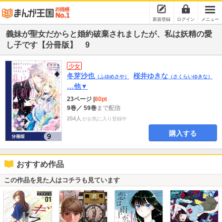
新規登録
ログイン
メニュー
義妹が聖女だからと婚約破棄されましたが、私は妖精の愛
し子です【分冊版】 9
少女
冬芽沙也
桜井ゆきな
（ふゆめさや）
（さくらいゆきな）
…他▼
23ページ
|
80pt
9巻
／ 59巻
まで配信
254人
がお気に入り登録中
購入する
おすすめ作品
この作品を見た人はコチラも見ています