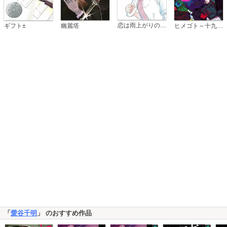
恋は雨上がりのように
ギフト±
幽麗塔
ヒメゴト～十九歳の制服～
「
愛谷千明
」 のおすすめ作品