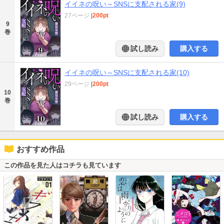
イイネの呪い～SNSに支配される家(9)
27ページ
|
200pt
9
巻
試し読み
購入する
イイネの呪い～SNSに支配される家(10)
29ページ
|
200pt
10
巻
試し読み
購入する
おすすめ作品
この作品を見た人はコチラも見ています