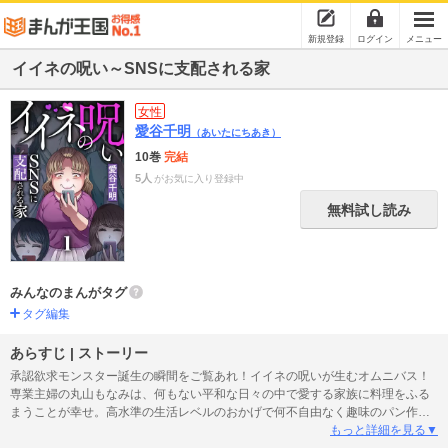
新規登録
ログイン
メニュー
イイネの呪い～SNSに支配される家
女性
愛谷千明
（あいたにちあき）
10巻
完結
5人
がお気に入り登録中
無料試し読み
みんなのまんがタグ
タグ編集
あらすじ | ストーリー
承認欲求モンスター誕生の瞬間をご覧あれ！イイネの呪いが生むオムニバス！
専業主婦の丸山もなみは、何もない平和な日々の中で愛する家族に料理をふる
まうことが幸せ。高水準の生活レベルのおかげで何不自由なく趣味のパン作り
に勤しめる毎日。パンの写真でＳＮＳを更新してママ友たちとイイネをしあ
もっと詳細を見る▼