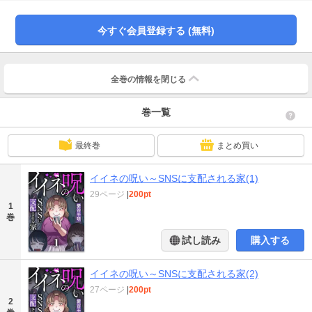
う、なんともない日常。ある日、息子の幼稚園のバザーでパンを販売すること
になったもなみは、セレブママの玲子とその友人と知り合う。その時からもな
みの人生は急展開！玲子の友人は有名な記者。もなみのパンをＳＮＳで取り上
今すぐ会員登録する (無料)
げ、バズりまくり！もなみのアカウントもイイネがいっぱい！しかし…「デ
ブ」「太ってる」…――肥満気味のもなみに対してアンチコメントが…！？
全巻の情報を
閉じる
巻一覧
最終巻
まとめ買い
イイネの呪い～SNSに支配される家(1)
29ページ
|
200pt
1
巻
試し読み
購入する
イイネの呪い～SNSに支配される家(2)
27ページ
|
200pt
2