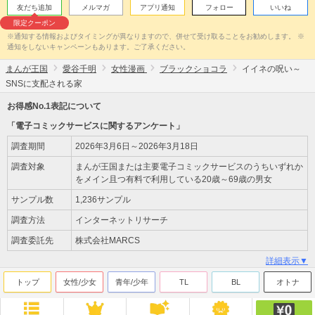
友だち追加
メルマガ
アプリ通知
フォロー
いいね
限定クーポン
※通知する情報およびタイミングが異なりますので、併せて受け取ることをお勧めします。 ※
通知をしないキャンペーンもあります。ご了承ください。
まんが王国
愛谷千明
女性漫画
ブラックショコラ
イイネの呪い～
SNSに支配される家
お得感No.1表記について
「電子コミックサービスに関するアンケート」
調査期間
2026年3月6日～2026年3月18日
調査対象
まんが王国または主要電子コミックサービスのうちいずれか
をメイン且つ有料で利用している20歳～69歳の男女
サンプル数
1,236サンプル
調査方法
インターネットリサーチ
調査委託先
株式会社MARCS
詳細表示▼
トップ
女性/少女
青年/少年
TL
BL
オトナ