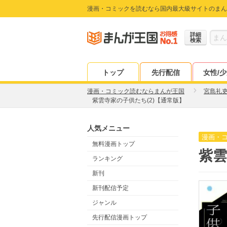
漫画・コミックを読むなら国内最大級サイトのまん
詳細
検索
トップ
先行配信
女性/
漫画・コミック読むならまんが王国
宮島礼
紫雲寺家の子供たち(2)【通常版】
人気メニュー
漫画・
無料漫画トップ
紫雲
ランキング
新刊
新刊配信予定
ジャンル
先行配信漫画トップ