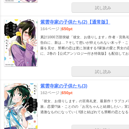
試し読み
紫雲寺家の子供たち(2)【通常版】
164ページ |
650pt
累計1000万部突破「彼女、お借りします」作者・宮島
告白に、新は…？そして想いが抑えられない末っ子・こ
藤を見せ、禁断の恋は更に加速する!!家族の愛と男女の
に、2巻の【公式アンソロジー付き特装版】も配信してお
試し読み
紫雲寺家の子供たち(3)
162ページ |
650pt
「彼女、お借りします」の宮島礼吏、最新作！ラブコメ
族」恋愛!?妹・ことのの「お兄ちゃんと結婚したい」
過激なものになっていく!!誰と結ばれても禁断の恋となる