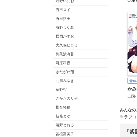
CUB
浅野いにお
石田スイ
石田拓実
海野つなみ
楳図かずお
大久保ヒロミ
御茶漬海苔
河原和音
きたがわ翔
北川みゆき
青年
草野誼
三国
さかたのり子
椎名軽穂
みんなの
新條まゆ
ラブコ
清野とおる
「紫
曽根富美子