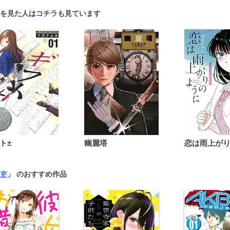
を見た人はコチラも見ています
ト±
幽麗塔
吏
」 のおすすめ作品