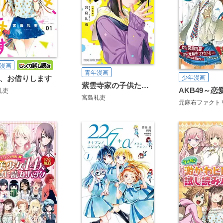
漫画
青年漫画
、お借りします
少年漫画
紫雲寺家の子供たち 公式アンソロジー付き特装版
礼吏
宮島礼吏
元麻布ファクト