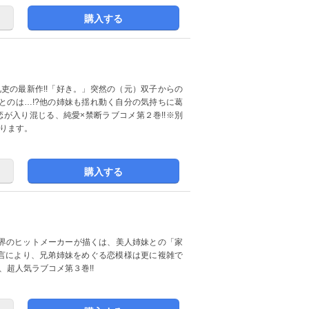
購入する
礼吏の最新作!!「好き。」突然の（元）双子からの
とのは…!?他の姉妹も揺れ動く自分の気持ちに葛
恋が入り混じる、純愛×禁断ラブコメ第２巻!!※別
ります。
購入する
界のヒットメーカーが描くは、美人姉妹との「家
宣言により、兄弟姉妹をめぐる恋模様は更に複雑で
、超人気ラブコメ第３巻!!