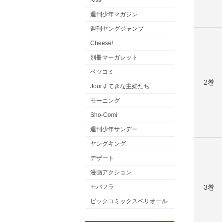
Kiss
週刊少年マガジン
週刊ヤングジャンプ
Cheese!
別冊マーガレット
ベツコミ
2巻
Jourすてきな主婦たち
モーニング
Sho-Comi
週刊少年サンデー
ヤングキング
デザート
漫画アクション
3巻
モバフラ
ビックコミックスペリオール