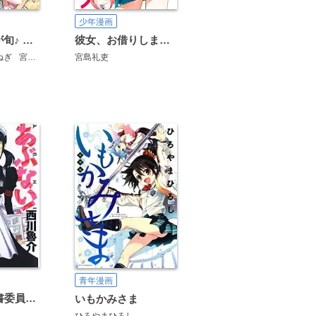
少年漫画
完全無料 今が旬♪ 激かわヒロイン試し読みパック
彼女、お借りします 公式アンソロジーコミック
絵本奈央
西尾維新
大暮維人
瀬尾公治
真木蛍五
山本崇一朗
高畑弓
ねぎ
宮島礼吏
流石景
宮島礼吏
堂本裕貴
吉河美希
青年漫画
あぶない!図書委員長！
いもかみさま
ひろやまひろし