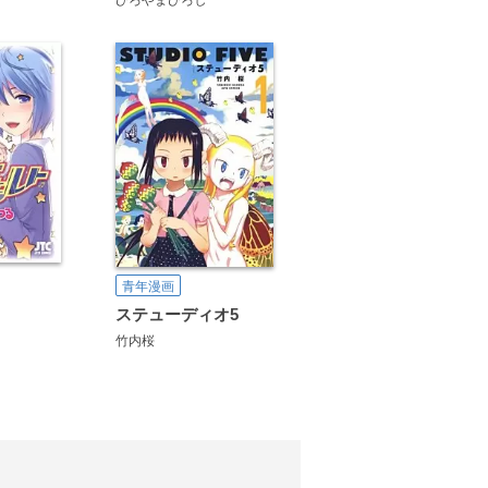
青年漫画
ト
ステューディオ5
竹内桜