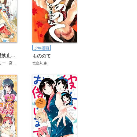
少年漫画
AKB49～恋愛禁止条例～
もののて
リー
宮島礼吏
高橋ヒサシ
宮島礼吏