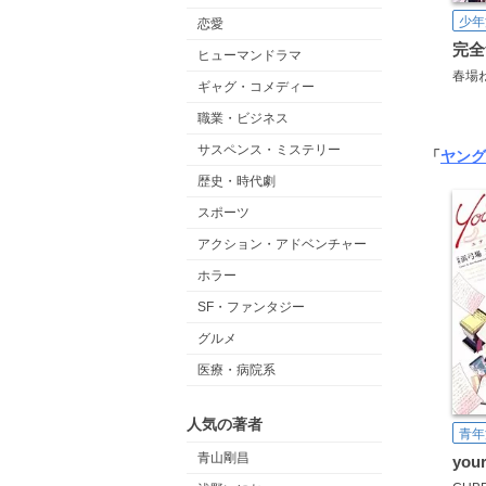
少年
恋愛
ヒューマンドラマ
春場
ギャグ・コメディー
職業・ビジネス
サスペンス・ミステリー
「
ヤング
歴史・時代劇
スポーツ
アクション・アドベンチャー
ホラー
SF・ファンタジー
グルメ
医療・病院系
人気の著者
青年
青山剛昌
your