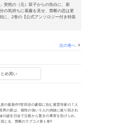
。」突然の（元）双子からの告白に、新
自分の気持ちに葛藤を見せ、禁断の恋は更
※別に、2巻の【公式アンソロジー付き特装
次の巻へ
まとめ買い
礼吏の最新作!!世田谷の豪邸に住む紫雲寺家の７人
長男の新は、個性の強い５人の姉妹に振り回され
妹の誕生日会で父親から驚きの事実を告げられ、
混じる、禁断のラブコメ第１巻!!