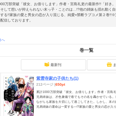
000万部突破「彼女、お借りします」作者・宮島礼吏の最新作!!「好き
？そして想いが抑えられない末っ子・ことのは…!?他の姉妹も揺れ動く
する!!家族の愛と男女の恋が入り混じる、純愛×禁断ラブコメ第２巻!!
も配信しております。
巻へ
巻一覧
最新刊
紫雲寺家の子供たち(1)
212ページ |
650pt
累計1000万部突破「彼女、お借りします」作者・宮島
兄弟姉妹は、才色兼備で巷でもその名を轟かせている。
ながらも家族を大切にして過ごしてきた。しかし、末の
兄弟姉妹の運命は一変する―!?家族の愛と男女の恋が入り