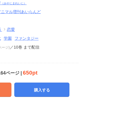
吏
（みやじまれいじ）
アニマル増刊あいらんど
画
恋愛
化
学園
ファンタジー
／10巻
まで配信
4ページ)
650pt
164ページ |
購入する