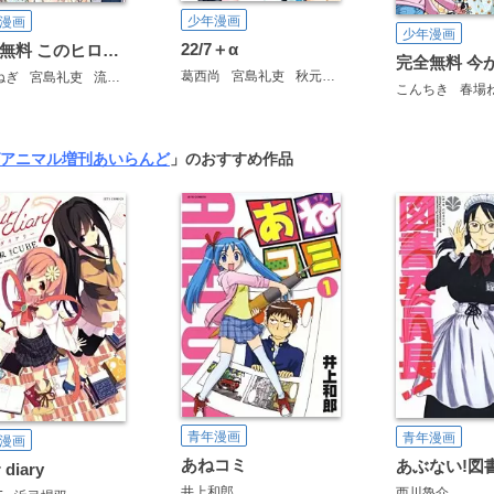
少年漫画
漫画
少年漫画
22/7＋α
完全無料 このヒロインが熱い♪ 美少女14人試し読みパック
葛西尚
宮島礼吏
秋元康
ねぎ
宮島礼吏
流石景
金田陽介
猪ノ谷言葉
ナナシ
英貴
押見修造
岡田麿里
こんちき
春場
アニマル増刊あいらんど
」のおすすめ作品
青年漫画
青年漫画
漫画
あねコミ
 diary
井上和郎
西川魯介