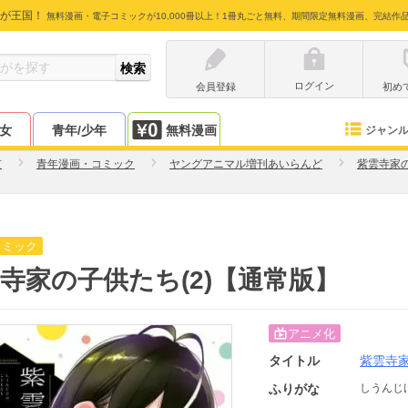
が王国！
無料漫画・電子コミックが10,000冊以上！1冊丸ごと無料、期間限定無料漫画、完結作
ログイン
会員登録
初め
少女
青年/少年
無料漫画
ジャン
吏
青年漫画・コミック
ヤングアニマル増刊あいらんど
紫雲寺家
コミック
寺家の子供たち(2)【通常版】
アニメ化
タイトル
紫雲寺
ふりがな
しうんじ