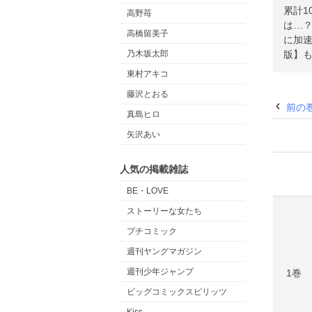
累計1
高野苺
は…
高橋留美子
に加速
版】
乃木坂太郎
東村アキコ
藤沢とおる
前の
真島ヒロ
矢沢あい
人気の掲載雑誌
BE・LOVE
ストーリーな女たち
プチコミック
週刊ヤングマガジン
週刊少年ジャンプ
1巻
ビッグコミックスピリッツ