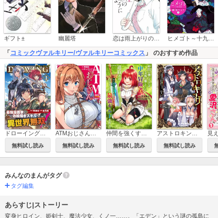
恋は雨上がりのように
ギフト±
幽麗塔
ヒメゴト～十九歳の制服～
「
コミックヴァルキリー/ヴァルキリーコミックス
」 のおすすめ作品
ドローイング 最強漫画家はお絵描きスキルで異世界無双する！
ATMおじさん 異世界でモテ期が止まらない！
仲間を強くするため支援に徹していた中年冒険者、追放され自分だけの最強ギルドを作る ～【シェアリング】スキルでステータスは思いのまま！ 恩恵に気づいたってもう遅い！～
アストロキング 召喚勇者だけど下級認定されたのでメイドハーレムを作ります！
無料試し読み
無料試し読み
無料試し読み
無料試し読み
みんなのまんがタグ
タグ編集
あらすじ|ストーリー
変身ヒロイン、姫剣士、魔法少女、くノ一……。「エデン」という謎の孤島に