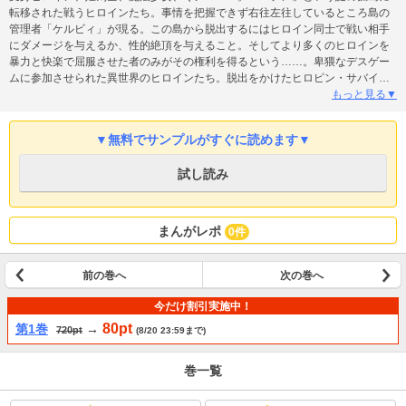
転移された戦うヒロインたち。事情を把握できず右往左往しているところ島の
管理者「ケルビィ」が現る。この島から脱出するにはヒロイン同士で戦い相手
にダメージを与えるか、性的絶頂を与えること。そしてより多くのヒロインを
暴力と快楽で屈服させた者のみがその権利を得るという……。卑猥なデスゲー
ムに参加させられた異世界のヒロインたち。脱出をかけたヒロピン・サバイバ
ルが今始まる！【単行本版特典】コミックヴァルキリーWeb版にて連載中の
もっと見る▼
『姫騎士がクラスメート！ THE COMIC』とのコラボマンガ収録。もちろん、
サービスシーン満載のちょっとエッチな漫画です！
▼無料でサンプルがすぐに読めます▼
試し読み
まんがレポ
0件
前の巻へ
次の巻へ
今だけ割引実施中！
80pt
第1巻
→
720pt
(8/20 23:59まで)
巻一覧