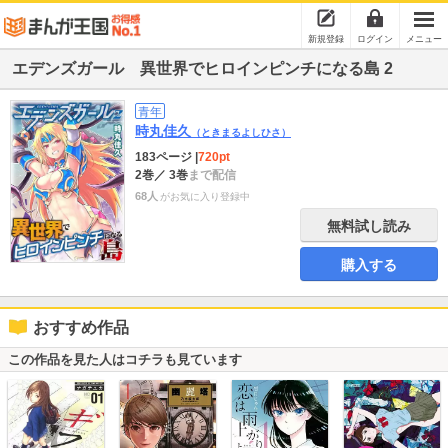
新規登録
ログイン
メニュー
エデンズガール 異世界でヒロインピンチになる島 2
青年
時丸佳久
（ときまるよしひさ）
183ページ
|
720pt
2巻
／ 3巻
まで配信
68人
がお気に入り登録中
無料試し読み
購入する
おすすめ作品
この作品を見た人はコチラも見ています