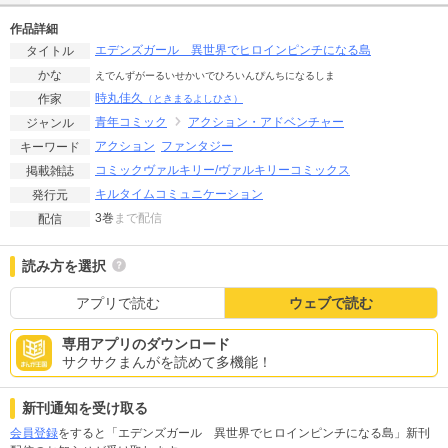
作品詳細
エデンズガール 異世界でヒロインピンチになる島
タイトル
かな
えでんずがーるいせかいでひろいんぴんちになるしま
時丸佳久
作家
（ときまるよしひさ）
青年コミック
アクション・アドベンチャー
ジャンル
アクション
ファンタジー
キーワード
コミックヴァルキリー/ヴァルキリーコミックス
掲載雑誌
キルタイムコミュニケーション
発行元
3巻
まで配信
配信
読み方を選択
アプリで読む
ウェブで読む
専用アプリのダウンロード
サクサクまんがを読めて多機能！
新刊通知を受け取る
会員登録
をすると「エデンズガール 異世界でヒロインピンチになる島」新刊