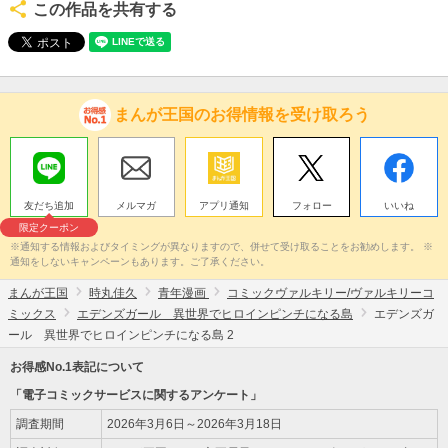
この作品を共有する
まんが王国のお得情報を受け取ろう
友だち追加
メルマガ
アプリ通知
フォロー
いいね
限定クーポン
※通知する情報およびタイミングが異なりますので、併せて受け取ることをお勧めします。 ※
通知をしないキャンペーンもあります。ご了承ください。
まんが王国
時丸佳久
青年漫画
コミックヴァルキリー/ヴァルキリーコ
ミックス
エデンズガール 異世界でヒロインピンチになる島
エデンズガ
ール 異世界でヒロインピンチになる島 2
お得感No.1表記について
「電子コミックサービスに関するアンケート」
調査期間
2026年3月6日～2026年3月18日