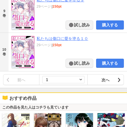
29ページ
|
150pt
9
巻
試し読み
購入する
私たちは傷口に愛を塗る１０
29ページ
|
150pt
10
巻
試し読み
購入する
前へ
次へ
おすすめ作品
この作品を見た人はコチラも見ています