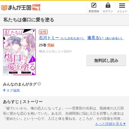
新規登録
ログイン
メニュー
私たちは傷口に愛を塗る
女性
石川トミー
逢見るい
（いしかわとみー）
（あいみるい）
25巻
完結
40人
がお気に入り登録中
無料試し読み
みんなのまんがタグ
タグ編集
あらすじ | ストーリー
「嘘でいいから、俺の恋人になってよ」――営業部の光莉は、既婚者の入江部
長に密かな恋心を抱いていた。ある日、夫婦関係に悩む入江を目撃した彼女は
『慰めたい』という一心で、入江と体を重ねる。ところが、その現場を同僚の
青山に見られてしまい…!? さらに口止めの対価として、青山から「偽装恋人」
もっと詳細を見る▼
を提案された光莉の選択は…? 一方、青山の恋愛にも訳ありな事情がある様子