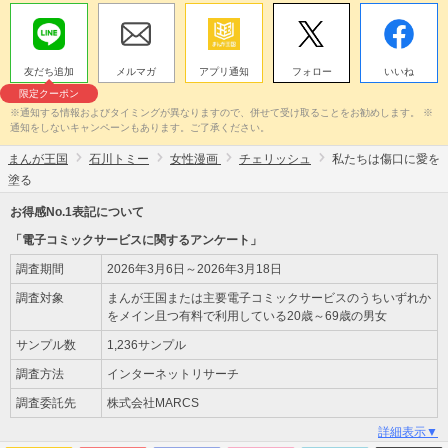
友だち追加
メルマガ
アプリ通知
フォロー
いいね
限定クーポン
※通知する情報およびタイミングが異なりますので、併せて受け取ることをお勧めします。 ※
通知をしないキャンペーンもあります。ご了承ください。
まんが王国
石川トミー
女性漫画
チェリッシュ
私たちは傷口に愛を
塗る
お得感No.1表記について
「電子コミックサービスに関するアンケート」
調査期間
2026年3月6日～2026年3月18日
調査対象
まんが王国または主要電子コミックサービスのうちいずれか
をメイン且つ有料で利用している20歳～69歳の男女
サンプル数
1,236サンプル
調査方法
インターネットリサーチ
調査委託先
株式会社MARCS
詳細表示▼