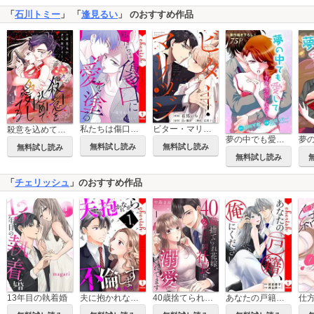
「
石川トミー
」 「
逢見るい
」 のおすすめ作品
私たちは傷口に愛を塗る【電子単行本版】
ビター・マリッジ
殺意を込めて愛してる
夢の中でも愛して Love Jossie
無料試し読み
無料試し読み
無料試し読み
無料試し読み
「
チェリッシュ
」のおすすめ作品
13年目の執着婚
40歳捨てられ花嫁、なぜか年下副社長に溺愛されてます
あなたの戸籍、俺にください。【電子単行本版】
夫に抱かれながら、不倫します【電子単行本版】