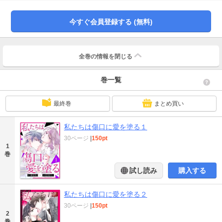
――…？ 傷ついた心を慰め合う嘘だらけの禁断ラブ!!!
今すぐ会員登録する (無料)
全巻の情報を
閉じる
巻一覧
最終巻
まとめ買い
私たちは傷口に愛を塗る１
30ページ
|
150pt
1
巻
試し読み
購入する
私たちは傷口に愛を塗る２
30ページ
|
150pt
2
巻