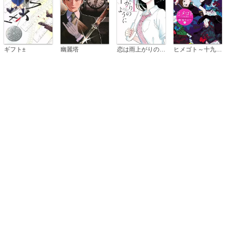
恋は雨上がりのように
ギフト±
幽麗塔
ヒメゴト～十九歳の制服～