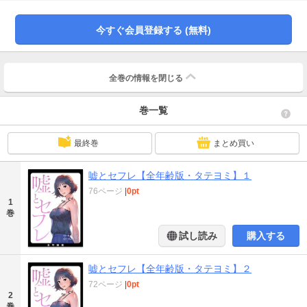
当にあいつと…！？」疑念を振り払えない京太郎は、思わず街へと駆け出して
――！？【※この作品は｢嘘とセフレ｣の過激な表現を抑えた再編集版です。重
今すぐ会員登録する (無料)
複購入にご注意ください。】
全巻の情報を
閉じる
巻一覧
最終巻
まとめ買い
嘘とセフレ【全年齢版・タテヨミ】１
76ページ
|
0pt
1
巻
試し読み
購入する
嘘とセフレ【全年齢版・タテヨミ】２
72ページ
|
0pt
2
巻