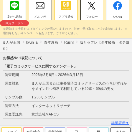
友だち追加
メルマガ
アプリ通知
フォロー
いいね
限定クーポン
※通知する情報およびタイミングが異なりますので、併せて受け取ることをお勧めします。 ※
通知をしないキャンペーンもあります。ご了承ください。
まんが王国
kyun ja
青年漫画
Rush!
嘘とセフレ【全年齢版・タテヨ
ミ】
お得感No.1表記について
「電子コミックサービスに関するアンケート」
調査期間
2026年3月6日～2026年3月18日
調査対象
まんが王国または主要電子コミックサービスのうちいずれか
をメイン且つ有料で利用している20歳～69歳の男女
サンプル数
1,236サンプル
調査方法
インターネットリサーチ
調査委託先
株式会社MARCS
詳細表示▼
トップ
女性/少女
青年/少年
TL
BL
オトナ