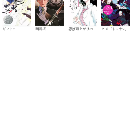
恋は雨上がりのように
ギフト±
幽麗塔
ヒメゴト～十九歳の制服～