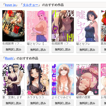
「
kyun ja
」 「
タルチョー
」 のおすすめ作品
生残賭博（フルカラー）【特装版】
生残賭博（フルカラー）
嘘とセフレ【電子単行本版】
嘘とセフレ
無料試し読み
無料試し読み
無料試し読み
無料試し読み
「
Rush!
」のおすすめ作品
妻、交換します
カラダもココロもほぐされて【電子単行本版】
よりどりみどり
秘密の授業
無料試し読み
無料試し読み
無料試し読み
無料試し読み