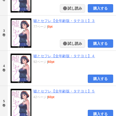
試し読み
購入する
嘘とセフレ【全年齢版・タテヨミ】３
77ページ
|
0pt
3
巻
試し読み
購入する
嘘とセフレ【全年齢版・タテヨミ】４
92ページ
|
60pt
4
巻
購入する
嘘とセフレ【全年齢版・タテヨミ】５
42ページ
|
60pt
5
巻
購入する