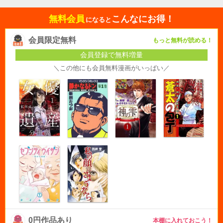
無料会員
こんなにお得！
になると
会員限定無料
もっと無料が読める！
会員登録で無料増量
＼この他にも会員無料漫画がいっぱい／
0円作品あり
本棚に入れておこう！