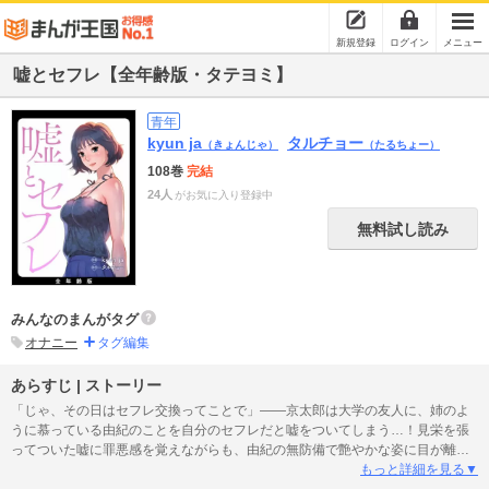
新規登録
ログイン
メニュー
嘘とセフレ【全年齢版・タテヨミ】
青年
kyun ja
タルチョー
（きょんじゃ）
（たるちょー）
108巻
完結
24人
がお気に入り登録中
無料試し読み
みんなのまんがタグ
オナニー
タグ編集
あらすじ | ストーリー
「じゃ、その日はセフレ交換ってことで」――京太郎は大学の友人に、姉のよ
うに慕っている由紀のことを自分のセフレだと嘘をついてしまう…！見栄を張
ってついた嘘に罪悪感を覚えながらも、由紀の無防備で艶やかな姿に目が離せ
ない「一度だけでいいから、由紀さんのナカに…」――そして、セフレ交換当
もっと詳細を見る▼
日…由紀と友人が二人きりでホテル街へ消えていき――「由紀さん、まさか本