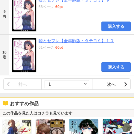
66ページ
|
60pt
9
巻
購入する
嘘とセフレ【全年齢版・タテヨミ】１０
61ページ
|
60pt
10
巻
購入する
前へ
次へ
おすすめ作品
この作品を見た人はコチラも見ています