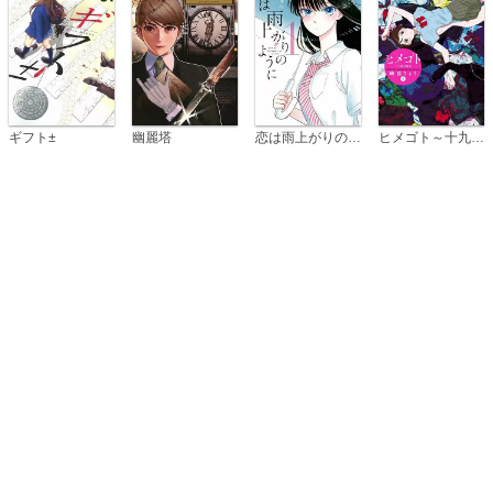
恋は雨上がりのように
ギフト±
幽麗塔
ヒメゴト～十九歳の制服～