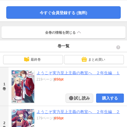
客がいる。２年クラス同士の試験対決、Ａクラスを目指すための布石、執拗な
月城とその刺客の襲撃をかわし一撃を与えること、そして自らの人間関係。一
筋縄ではいかない高度育成高校での２年目の日々がついに始まる――。
今すぐ会員登録する (無料)
全巻の情報を
閉じる
巻一覧
最終巻
まとめ買い
ようこそ実力至上主義の教室へ ２年生編 １
219ページ
|
650pt
1
巻
試し読み
購入する
ようこそ実力至上主義の教室へ ２年生編 ２
179ページ
|
650pt
2