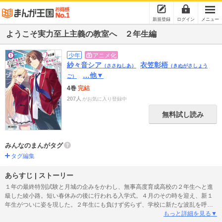
新規登録
ログイン
メニュー
ようこそ実力至上主義の教室へ ２年生編
少年
アニメ化
紗々音シア
衣笠彰梧
（ささねしあ）
（きぬがさしょう
…他▼
ご）
4巻
完結
207人
がお気に入り登録中
無料試し読み
みんなのまんがタグ
タグ編集
あらすじ | ストーリー
１年の最終特別試験と月城の企みをかわし、無事高度育成高校の２年生へと進
級した綾小路。短い春休みの後に行われる入学式。４月のその時を迎え、新１
年生がついに姿を現した。２年生にも負けず劣らず、学校に新たな波乱を呼び
そうな個性的な面々の新１年生達。そして――この中に、ホワイトルームの刺
もっと詳細を見る▼