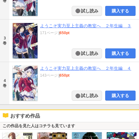
巻
試し読み
購入する
ようこそ実力至上主義の教室へ ２年生編 ３
171ページ
|
650pt
3
巻
試し読み
購入する
ようこそ実力至上主義の教室へ ２年生編 ４
143ページ
|
650pt
4
巻
試し読み
購入する
おすすめ作品
この作品を見た人はコチラも見ています