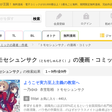
が王国！
無料漫画・電子コミックが10,000冊以上！1冊丸ごと無料、期間限定無料漫画、完結作
ログイン
会員登録
初め
ジャ
年
TL
BL
オトナ
無料漫画
コミックの著者・作者
「トモセシュンサク」の漫画・コミック
モセシュンサク
」の漫画・コミ
（ともせしゅんさく）
セシュンサク」
の検索結果
1～9件/全9件
ようこそ実力至上主義の教室へ
一乃ゆゆ
衣笠彰梧
トモセシュンサク
巻
550pt
お気に入り：440人
希望する進学、就職先にほぼ100%応えるという全国屈指の名門
小路清隆。バラ色の学園生活…のはずがクラスメイトは曲者ばかり