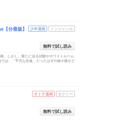
age【分冊版】
少年漫画
ノンジャンル
無料で試し読み
小路。しかし、新たに迫る試験やホワイトルーム
内では、「平凡な生徒」だったはずの綾小路がど
オトナ漫画
セクシー
無料で試し読み