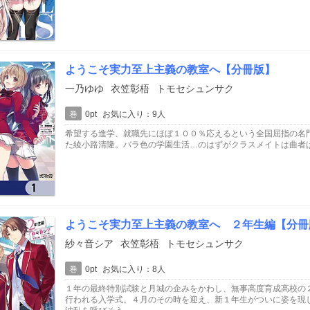
ようこそ実力至上主義の教室へ【分冊版】
一乃ゆゆ
衣笠彰梧
トモセシュンサク
巻
0pt
お気に入り：9人
希望する進学、就職先にほぼ１００％応えるという全国屈指の名
た綾小路清隆。バラ色の学園生活…のはずがクラスメイトは曲者
ようこそ実力至上主義の教室へ ２年生編【分冊
紗々音シア
衣笠彰梧
トモセシュンサク
巻
0pt
お気に入り：8人
１年の最終特別試験と月城の企みをかわし、無事高度育成高校の
行われる入学式。４月のその時を迎え、新１年生がついに姿を現