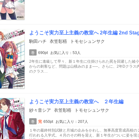
ようこそ実力至上主義の教室へ 2年生編 2nd Stag
駒田ハチ
衣笠彰梧
トモセシュンサク
巻
690pt
お気に入り：53人
2年生に進級して早々、新１年生に仕掛けられた罠を回避した綾
からの刺客など、問題は山積みのまま──。さらに、2年Dクラス
のクラス…
ようこそ実力至上主義の教室へ ２年生編
紗々音シア
衣笠彰梧
トモセシュンサク
巻
完
650pt
お気に入り：207人
１年の最終特別試験と月城の企みをかわし、無事高度育成高校の
行われる入学式。４月のその時を迎え、新１年生がついに姿を現