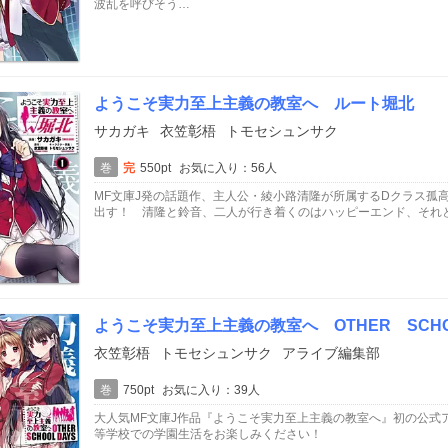
波乱を呼びそう…
ようこそ実力至上主義の教室へ ルート堀北
サカガキ
衣笠彰梧
トモセシュンサク
巻
完
550pt
お気に入り：56人
MF文庫J発の話題作、主人公・綾小路清隆が所属するDクラス孤高
出す！ 清隆と鈴音、二人が行き着くのはハッピーエンド、それ
ようこそ実力至上主義の教室へ OTHER SCHO
衣笠彰梧
トモセシュンサク
アライブ編集部
巻
750pt
お気に入り：39人
大人気MF文庫J作品『ようこそ実力至上主義の教室へ』初の公式
等学校での学園生活をお楽しみください！