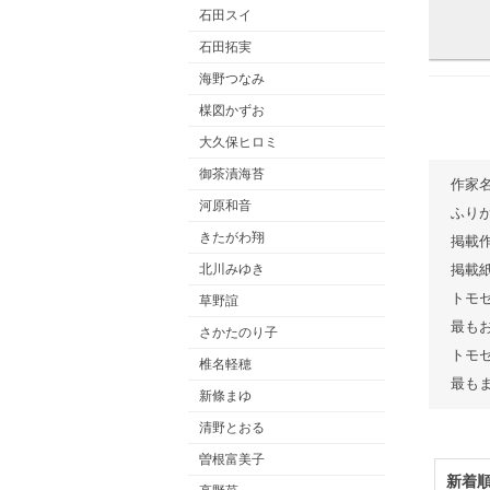
石田スイ
石田拓実
海野つなみ
楳図かずお
大久保ヒロミ
御茶漬海苔
作家
河原和音
ふり
きたがわ翔
掲載
北川みゆき
掲載
トモ
草野誼
最も
さかたのり子
トモ
椎名軽穂
最も
新條まゆ
清野とおる
曽根富美子
新着