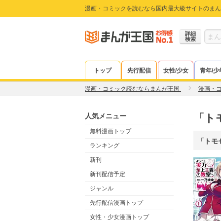
漫画・コミックを読むなら国内最大級サイトのまん
詳細
検索
トップ
先行配信
女性/少女
青年/少
漫画・コミック読むならまんが王国
漫画・
人気メニュー
「ト
無料漫画トップ
「トモ
ランキング
新刊
新刊配信予定
ジャンル
先行配信漫画トップ
女性・少女漫画トップ