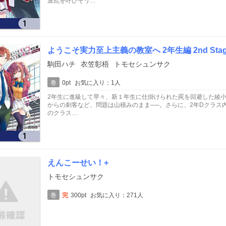
波乱を呼びそう…
ようこそ実力至上主義の教室へ 2年生編 2nd St
駒田ハチ
衣笠彰梧
トモセシュンサク
巻
0pt
お気に入り：1人
2年生に進級して早々、新１年生に仕掛けられた罠を回避した綾
からの刺客など、問題は山積みのまま──。さらに、2年Dクラス
のクラス…
えんこーせい！+
トモセシュンサク
巻
完
300pt
お気に入り：271人