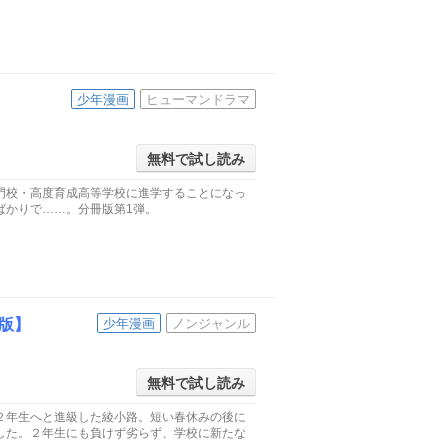
少年漫画
ヒューマンドラマ
無料で試し読み
門校・高度育成高等学校に進学することになっ
ばかりで……。分冊版第1弾。
版】
少年漫画
ノンジャンル
無料で試し読み
２年生へと進級した綾小路。短い春休みの後に
した。２年生にも負けず劣らず、学校に新たな