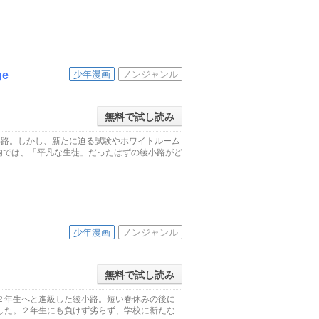
e
少年漫画
ノンジャンル
無料で試し読み
小路。しかし、新たに迫る試験やホワイトルーム
内では、「平凡な生徒」だったはずの綾小路がど
少年漫画
ノンジャンル
無料で試し読み
２年生へと進級した綾小路。短い春休みの後に
した。２年生にも負けず劣らず、学校に新たな