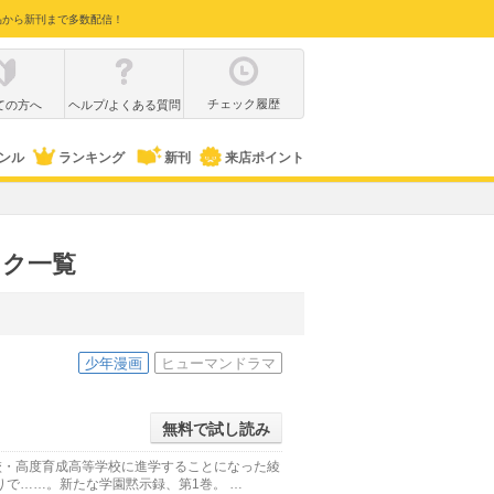
品から新刊まで多数配信！
チェック履歴
ての方へ
ヘルプ/よくある質問
ンル
ランキング
新刊
来店ポイント
ック一覧
少年漫画
ヒューマンドラマ
無料で試し読み
校・高度育成高等学校に進学することになった綾
で……。新たな学園黙示録、第1巻。 …