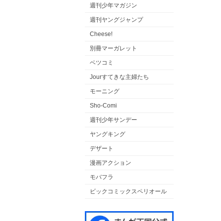
週刊少年マガジン
週刊ヤングジャンプ
Cheese!
別冊マーガレット
ベツコミ
Jourすてきな主婦たち
モーニング
Sho-Comi
週刊少年サンデー
ヤングキング
デザート
漫画アクション
モバフラ
ビックコミックスペリオール