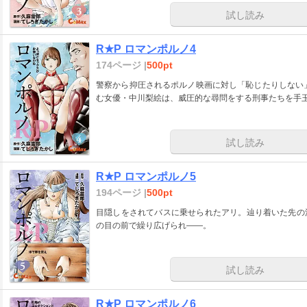
試し読み
R★P ロマンポルノ4
174ページ |
500pt
警察から抑圧されるポルノ映画に対し「恥じたりしない
む女優・中川梨絵は、威圧的な尋問をする刑事たちを手
試し読み
R★P ロマンポルノ5
194ページ |
500pt
目隠しをされてバスに乗せられたアリ。辿り着いた先の
の目の前で繰り広げられ――。
試し読み
R★P ロマンポルノ6