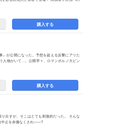
購入する
事』が公開になった。予想を超える反響にアリた
思う人物がいて…。公開早々、ロマンポルノ大ピン
購入する
繰り出すが、そこはとても刺激的だった。 そんな
映中止を余儀なくされ――?