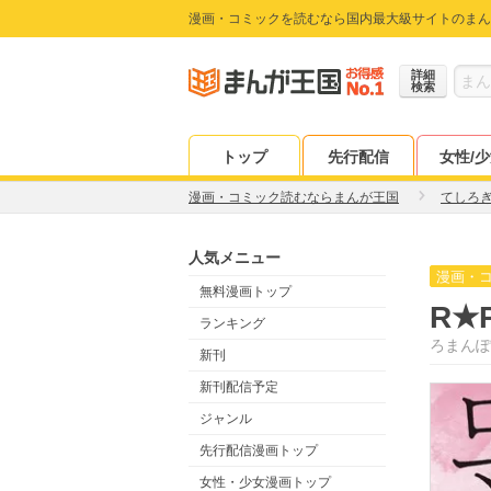
漫画・コミックを読むなら国内最大級サイトのまん
詳細
検索
トップ
先行配信
女性/
漫画・コミック読むならまんが王国
てしろ
人気メニュー
漫画・
無料漫画トップ
R★
ランキング
ろまんぽ
新刊
新刊配信予定
ジャンル
先行配信漫画トップ
女性・少女漫画トップ