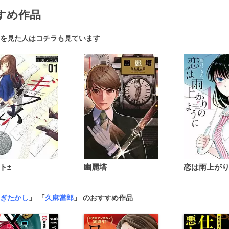
すめ作品
を見た人はコチラも見ています
ト±
幽麗塔
ぎたかし
」 「
久麻當郎
」 のおすすめ作品