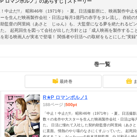
P ロマンポルノ」のあらすじ | ストーリー
！中止だ!!」 昭和46年（1971年）・夏。日活撮影所に、映画製作中
ターを生んだ映画製作会社・日活は毎月1億円の赤字をタレ流し、存続の
約助監督の阿里純（あさと じゅん）も、大監督になる夢を絶たれるピ
た。 起死回生を図って会社が出した方針とは「成人映画を製作すること
を彩る映画人が実名で登場！ 関係者や日活への取材をもとにした”実録
巻一覧
最終巻
R★P ロマンポルノ1
188ページ |
500pt
「中止！中止だ!!」 昭和46年（1971年）・夏。日
数々の名作や大スターを生んだ映画製作会社・日活は毎
た。 日活に憧れて入社した契約助監督の阿里純（あさ
に直面。情熱のやり場のなさにくすぶっていた。 起死
作すること」だった――!! 鈴木清順監督、白川和子ら