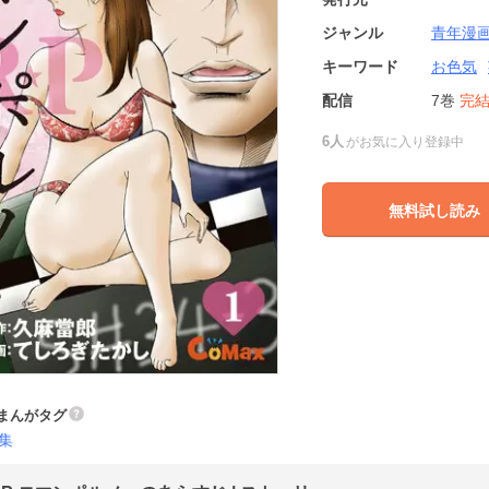
ジャンル
青年漫
キーワード
お色気
配信
7巻
完
6人
がお気に入り登録中
無料試し読み
まんがタグ
集