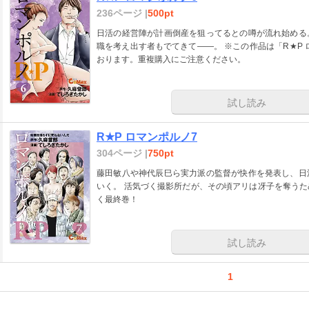
236ページ |
500pt
日活の経営陣が計画倒産を狙ってるとの噂が流れ始める
職を考え出す者もでてきて――。 ※この作品は「R★P ロマンポルノ」take42～50までの内容が含まれて
おります。重複購入にご注意ください。
試し読み
R★P ロマンポルノ7
304ページ |
750pt
藤田敏八や神代辰巳ら実力派の監督が快作を発表し、日
いく。 活気づく撮影所だが、その頃アリは冴子を奪う
く最終巻！
試し読み
1