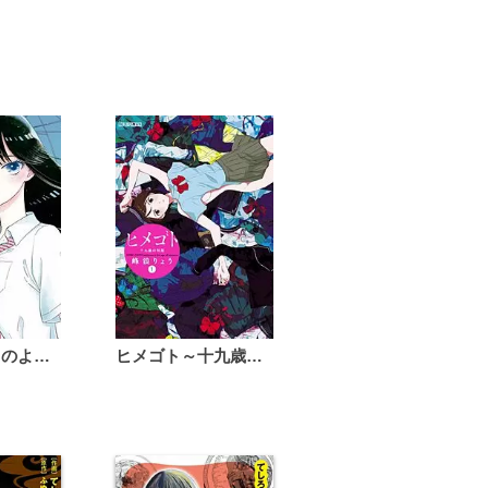
恋は雨上がりのように
ヒメゴト～十九歳の制服～