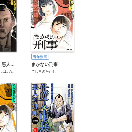
青年漫画
仕度人市兵衛 悪人料理帳
まかない刑事
ふゆの陣
てしろぎたかし