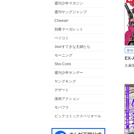
週刊少年マガジン
週刊ヤングジャンプ
Cheese!
別冊マーガレット
ベツコミ
Jourすてきな主婦たち
青年
モーニング
Sho-Comi
久麻
週刊少年サンデー
ヤングキング
デザート
漫画アクション
モバフラ
ビックコミックスペリオール