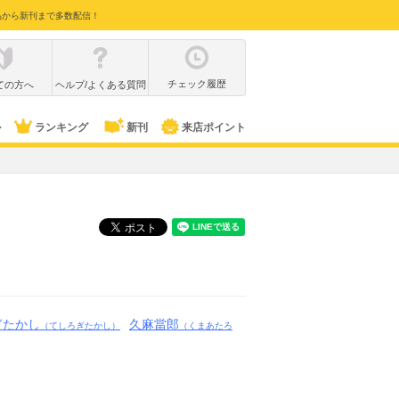
品から新刊まで多数配信！
チェック履歴
ての方へ
ヘルプ/よくある質問
ル
ランキング
新刊
来店ポイント
ぎたかし
久麻當郎
（てしろぎたかし）
（くまあたろ