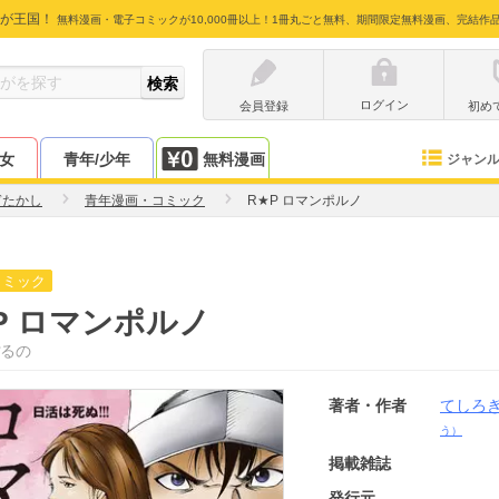
が王国！
無料漫画・電子コミックが10,000冊以上！1冊丸ごと無料、期間限定無料漫画、完結作
ログイン
会員登録
初め
少女
青年/少年
無料漫画
ジャン
ぎたかし
青年漫画・コミック
R★P ロマンポルノ
コミック
P ロマンポルノ
るの
著者・作者
てしろ
う）
掲載雑誌
発行元