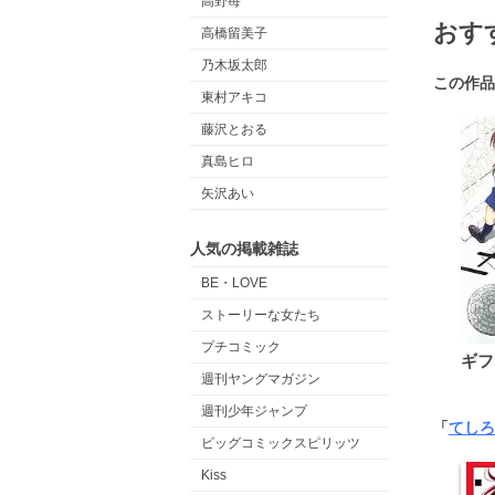
高野苺
おす
高橋留美子
乃木坂太郎
この作品
東村アキコ
藤沢とおる
真島ヒロ
矢沢あい
人気の掲載雑誌
BE・LOVE
ストーリーな女たち
プチコミック
ギフ
週刊ヤングマガジン
週刊少年ジャンプ
「
てしろ
ビッグコミックスピリッツ
Kiss