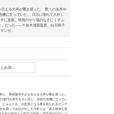
止を伝える大声が響き渡った。 数々の名作や
危機に立っていた。 日活に憧れて入社し
ンチに直面。情熱のやり場のなさにくすぶ
」だった――!! 鈴木清順監督、白川和子
”マンガ。
まとめ買い
活撮影所に、映画製作中止を伝える大声が響き渡った。
月1億円の赤字をタレ流し、存続の危機に立ってい
と じゅん）も、大監督になる夢を絶たれるピンチ
回生を図って会社が出した方針とは「成人映画を製
時代を彩る映画人が実名で登場！ 関係者や日活への