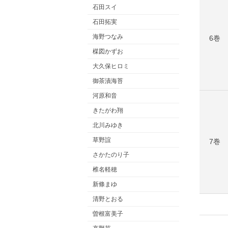
石田スイ
石田拓実
海野つなみ
6巻
楳図かずお
大久保ヒロミ
御茶漬海苔
河原和音
きたがわ翔
北川みゆき
草野誼
7巻
さかたのり子
椎名軽穂
新條まゆ
清野とおる
曽根富美子