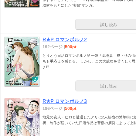
取材をもとにした”実録”マンガ。
試し読み
R★P ロマンポルノ2
192ページ |
500pt
とうとう日活ロマンポルノ第一弾『団地妻 昼下りの情
ちも手応えを感じる。 しかし、この大成功を苦々しく
チ!?
試し読み
R★P ロマンポルノ3
196ページ |
500pt
地元の友人・ヒロと遭遇したアリは2人新宿の繁華街に
折、制作が続いていた日活作品は警察の摘発によって上