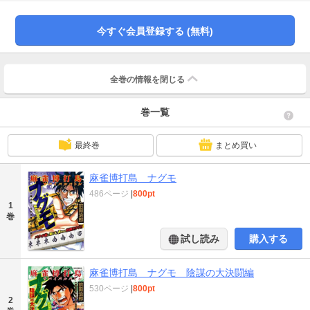
蝕む…。近代麻雀史上最高の衝撃作！！
今すぐ会員登録する (無料)
全巻の情報を
閉じる
巻一覧
最終巻
まとめ買い
麻雀博打島 ナグモ
486ページ
|
800pt
1
巻
試し読み
購入する
麻雀博打島 ナグモ 陰謀の大決闘編
530ページ
|
800pt
2