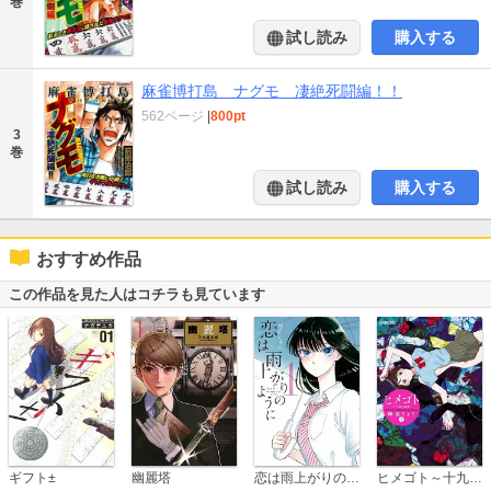
巻
試し読み
購入する
麻雀博打島 ナグモ 凄絶死闘編！！
562ページ
|
800pt
3
巻
試し読み
購入する
おすすめ作品
この作品を見た人はコチラも見ています
恋は雨上がりのように
ギフト±
幽麗塔
ヒメゴト～十九歳の制服～