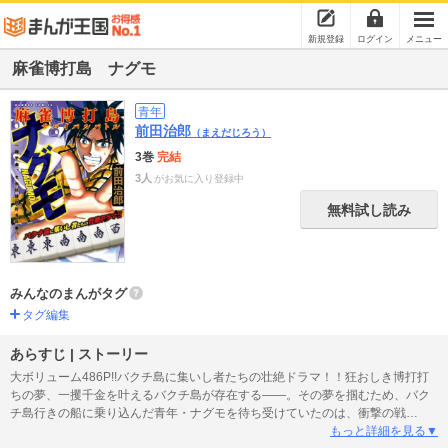
新規登録
ログイン
メニュー
麻雀博打島 ナグモ
青年
前田治郎
（まえだじろう）
3巻
完結
3人
がお気に入り登録中
無料試し読み
みんなのまんがタグ
タグ編集
あらすじ | ストーリー
大ボリューム486P!!バクチ島に集いし者たちの壮絶ドラマ！！狂おしき博打打
ちの夢、一攫千金を叶えるバクチ島が存在する――。その夢を掴むため、バク
チ島行きの船に乗り込んだ青年・ナグモを待ち受けていたのは、衝撃の戦
い…、そして仕組まれた罠…。露わになるバクチ島の隠された陰謀がナグモを
もっと詳細を見る▼