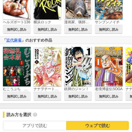
サンブンノイチ
ヘルズボート136
横浜ロック
漫画家、猟師になる
無料試し読み
無料試し読み
無料試し読み
無料試し読み
「
近代麻雀
」のおすすめ作品
むこうぶち 高レート裏麻雀列伝【御無礼合本版】
老境博徒伝SOGA
ナナヲチートイツ 紅龍
鉄牌のジャン！
無料試し読み
無料試し読み
無料試し読み
無料試し読み
読み方を選択
アプリで読む
ウェブで読む