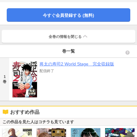
はない寿司のエンターテインメントが衝撃を与える中、店先でトラブルが…。
【３巻】パリでの生活を続ける将太。順風満帆かと思いきや、就労ビザの存在
を忘れでいた！このままだと不法就労で国外退去になってしまうが…！？【４
今すぐ会員登録する (無料)
巻】伝統的な寿司文化衰退を恐れ、寿司協会は政府と共にジャパンクールの旗
艦寿司店『瑞穂』設立を決定。メンバー選抜試験、曲者ぞろいの参加者たち…
寿司の未来は――！
全巻の情報を
閉じる
巻一覧
将太の寿司2 World Stage 完全収録版
配信終了
1
巻
おすすめ作品
この作品を見た人はコチラも見ています