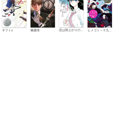
恋は雨上がりのように
ギフト±
幽麗塔
ヒメゴト～十九歳の制服～