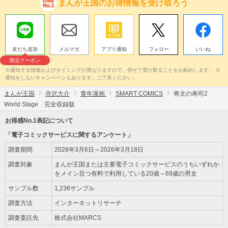
まんが王国のお得情報を受け取ろう
友だち追加
メルマガ
アプリ通知
フォロー
いいね
限定クーポン
※通知する情報およびタイミングが異なりますので、併せて受け取ることをお勧めします。 ※
通知をしないキャンペーンもあります。ご了承ください。
まんが王国
寺沢大介
青年漫画
SMART COMICS
将太の寿司2
World Stage 完全収録版
お得感No.1表記について
「電子コミックサービスに関するアンケート」
調査期間
2026年3月6日～2026年3月18日
調査対象
まんが王国または主要電子コミックサービスのうちいずれか
をメイン且つ有料で利用している20歳～69歳の男女
サンプル数
1,236サンプル
調査方法
インターネットリサーチ
調査委託先
株式会社MARCS