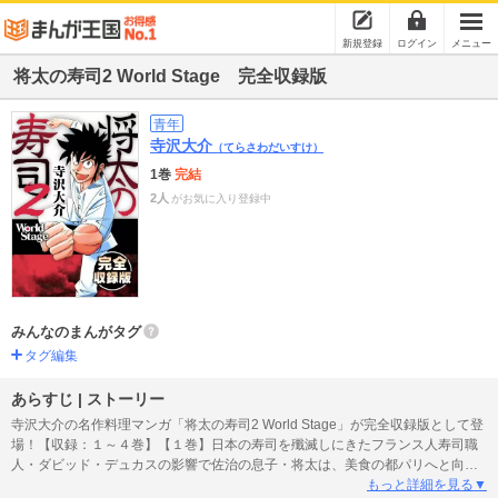
新規登録
ログイン
メニュー
将太の寿司2 World Stage 完全収録版
青年
寺沢大介
（てらさわだいすけ）
1巻
完結
2人
がお気に入り登録中
みんなのまんがタグ
タグ編集
あらすじ | ストーリー
寺沢大介の名作料理マンガ「将太の寿司2 World Stage」が完全収録版として登
場！【収録：１～４巻】【１巻】日本の寿司を殲滅しにきたフランス人寿司職
人・ダビッド・デュカスの影響で佐治の息子・将太は、美食の都パリへと向か
う！【２巻】東京でダビッド・デュカスの旗艦店「GENESIS」が開店。日本に
もっと詳細を見る▼