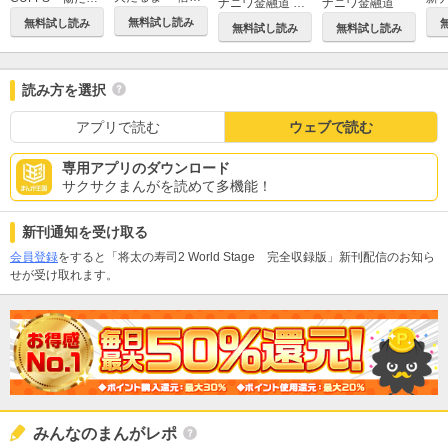
ナニワ金融道 超合本版
ナニワ金融道
無料試し読み
無料試し読み
無料試し読み
無料試し読み
読み方を選択
アプリで読む
ウェブで読む
専用アプリのダウンロード
サクサクまんがを読めて多機能！
新刊通知を受け取る
会員登録
をすると「将太の寿司2 World Stage 完全収録版」新刊配信のお知ら
せが受け取れます。
みんなのまんがレポ