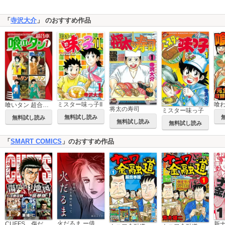
「
寺沢大介
」 のおすすめ作品
ミスター味っ子II
喰いタン 超合本版
将太の寿司
ミスター味っ子
無料試し読み
無料試し読み
無料試し読み
無料試し読み
「
SMART COMICS
」のおすすめ作品
火だるま ー借金の生き地獄に陥ってー
CUFFS 傷だらけの地図（豪華版）
新