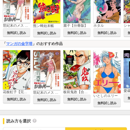
世紀末のメス シルバー
麗子【分冊版】
ホタル
熊ン蜂始末帳
無料試し読み
無料試し読み
無料試し読み
無料試し読み
「
マンガの金字塔
」のおすすめ作品
愛
花板虹子【完全版】
板前鬼政【合本版】
世紀末のメス シルバー
いとしのエリー
無料試し読み
無料試し読み
無料試し読み
無料試し読み
読み方を選択