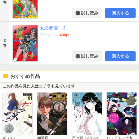
巻
試し読み
購入する
女忍者 蘭 3
222ページ
|
400pt
3
巻
試し読み
購入する
おすすめ作品
この作品を見た人はコチラも見ています
恋は雨上がりのように
ギフト±
幽麗塔
ヒメゴト～十九歳の制服～