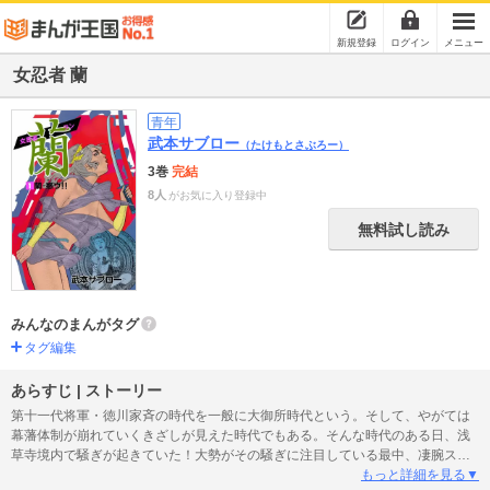
新規登録
ログイン
メニュー
女忍者 蘭
青年
武本サブロー
（たけもとさぶろー）
3巻
完結
8人
がお気に入り登録中
無料試し読み
みんなのまんがタグ
タグ編集
あらすじ | ストーリー
第十一代将軍・徳川家斉の時代を一般に大御所時代という。そして、やがては
幕藩体制が崩れていくきざしが見えた時代でもある。そんな時代のある日、浅
草寺境内で騒ぎが起きていた！大勢がその騒ぎに注目している最中、凄腕スリ
師の政はいくつもの財布を懐からスっていた。誰にも気づかれずに浅草寺境内
もっと詳細を見る▼