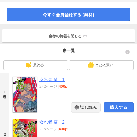
を去ろうとすると、『蘭』という女に声をかけられそのワザを教えてほしいと
言われ、修行の場へと連れて行き刃物を使った特訓をすると欄の身のこなしを
見た政は女忍者という事に気づき…。女忍者『蘭』の生き様を描いた作品！
今すぐ会員登録する (無料)
全巻の情報を
閉じる
巻一覧
最終巻
まとめ買い
女忍者 蘭 1
242ページ
|
400pt
1
巻
試し読み
購入する
女忍者 蘭 2
216ページ
|
400pt
2