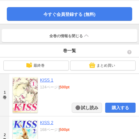
今すぐ会員登録する (無料)
全巻の情報を
閉じる
巻一覧
最終巻
まとめ買い
KISS 1
124ページ
|
500pt
1
巻
試し読み
購入する
KISS 2
168ページ
|
500pt
2