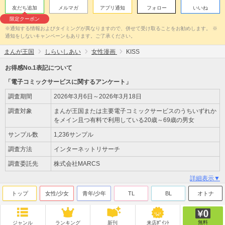
友だち追加
メルマガ
アプリ通知
フォロー
いいね
限定クーポン
※通知する情報およびタイミングが異なりますので、併せて受け取ることをお勧めします。 ※
通知をしないキャンペーンもあります。ご了承ください。
まんが王国
しらいしあい
女性漫画
KISS
お得感No.1表記について
「電子コミックサービスに関するアンケート」
調査期間
2026年3月6日～2026年3月18日
調査対象
まんが王国または主要電子コミックサービスのうちいずれか
をメイン且つ有料で利用している20歳～69歳の男女
サンプル数
1,236サンプル
調査方法
インターネットリサーチ
調査委託先
株式会社MARCS
詳細表示▼
トップ
女性/少女
青年/少年
TL
BL
オトナ
無料
ジャンル
ランキング
新刊
来店ﾎﾟｲﾝﾄ