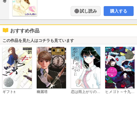
巻
試し読み
購入する
おすすめ作品
この作品を見た人はコチラも見ています
恋は雨上がりのように
ギフト±
幽麗塔
ヒメゴト～十九歳の制服～