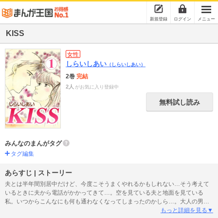
新規登録
ログイン
メニュー
KISS
女性
しらいしあい
（しらいしあい）
2巻
完結
2人
がお気に入り登録中
無料試し読み
みんなのまんがタグ
タグ編集
あらすじ | ストーリー
夫とは半年間別居中だけど、今度こそうまくやれるかもしれない…そう考えて
いるときに夫から電話がかかってきて…。空を見ている夫と地面を見ている
私。いつからこんなにも何も通わなくなってしまったのかしら…。大人の男女
の恋愛模様を描いた４作品を収録した短編集。
もっと詳細を見る▼