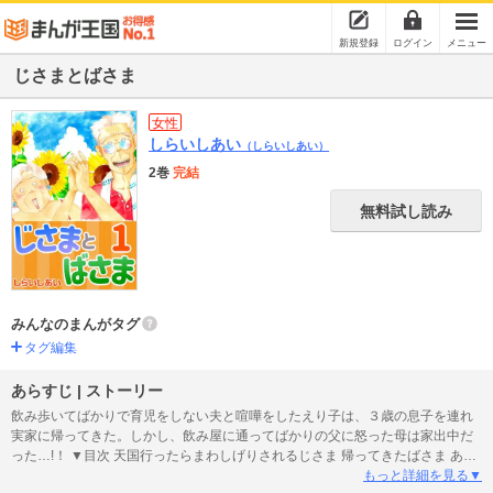
新規登録
ログイン
メニュー
じさまとばさま
女性
しらいしあい
（しらいしあい）
2巻
完結
無料試し読み
みんなのまんがタグ
タグ編集
あらすじ | ストーリー
飲み歩いてばかりで育児をしない夫と喧嘩をしたえり子は、３歳の息子を連れ
実家に帰ってきた。しかし、飲み屋に通ってばかりの父に怒った母は家出中だ
った…!！ ▼目次 天国行ったらまわしげりされるじさま 帰ってきたばさま あっ
ちゃんはじさまにならない 別れの日の猫は思いっきり笑う
もっと詳細を見る▼