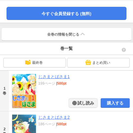
今すぐ会員登録する (無料)
全巻の情報を
閉じる
巻一覧
最終巻
まとめ買い
じさまとばさま1
199ページ
|
500pt
1
巻
試し読み
購入する
じさまとばさま2
186ページ
|
500pt
2