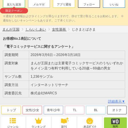
友だち追加
メルマガ
アプリ通知
フォロー
いいね
限定クーポン
※通知する情報およびタイミングが異なりますので、併せて受け取ることをお勧めします。 ※
通知をしないキャンペーンもあります。ご了承ください。
まんが王国
しらいしあい
女性漫画
じさまとばさま
お得感No.1表記について
「電子コミックサービスに関するアンケート」
調査期間
2026年3月6日～2026年3月18日
調査対象
まんが王国または主要電子コミックサービスのうちいずれか
をメイン且つ有料で利用している20歳～69歳の男女
サンプル数
1,236サンプル
調査方法
インターネットリサーチ
調査委託先
株式会社MARCS
詳細表示▼
トップ
女性/少女
青年/少年
TL
BL
オトナ
無料
ジャンル
ランキング
新刊
来店ﾎﾟｲﾝﾄ