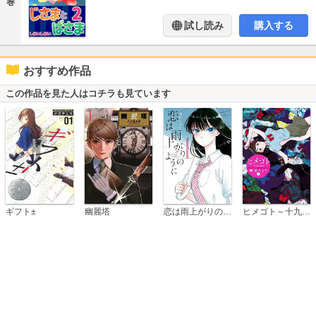
巻
試し読み
購入する
おすすめ作品
この作品を見た人はコチラも見ています
恋は雨上がりのように
ギフト±
幽麗塔
ヒメゴト～十九歳の制服～