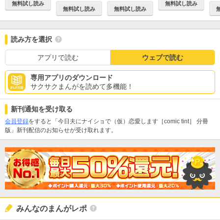
無料試し読み
無料試し読み
無料試し読み
無料試し読み
読み方を選択
アプリで読む
ウェブで読む
専用アプリのダウンロード
サクサクまんがを読めて多機能！
新刊通知を受け取る
会員登録
をすると「今日夫にナイショで（仮）恋愛します［comic tint］ 分冊
版」新刊配信のお知らせが受け取れます。
みんなのまんがレポ