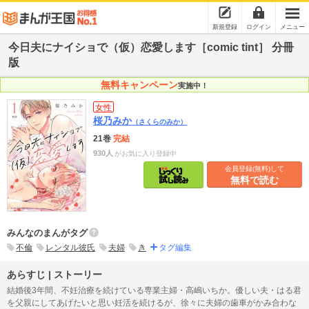
新規登録
ログイン
メニュー
今日夫にナイショで（仮）恋愛します［comic tint］ 分冊
版
無料キャンペーン
実施中！
女性
桜乃みか
（さくらのみか）
21巻
完結
930人
がお気に入り登録中
会員登録(無料)して
無料で読む
みんなのまんがタグ
不倫
レンタル彼氏
夫婦
き
タグ編集
あらすじ | ストーリー
結婚後3年間、不妊治療を続けている専業主婦・高嶋いちか。優しい夫・はる君
を父親にしてあげたいと思い妊活を続けるが、徐々に夫婦の歯車がかみ合わな