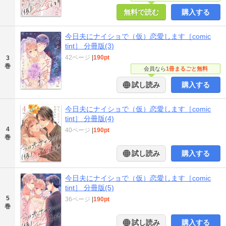
無料で読む
購入する
今日夫にナイショで（仮）恋愛します［comic
tint］ 分冊版(3)
42ページ
|
190pt
3
巻
会員なら
1冊まるごと無料
試し読み
購入する
今日夫にナイショで（仮）恋愛します［comic
tint］ 分冊版(4)
4
40ページ
|
190pt
巻
試し読み
購入する
今日夫にナイショで（仮）恋愛します［comic
tint］ 分冊版(5)
5
36ページ
|
190pt
巻
試し読み
購入する