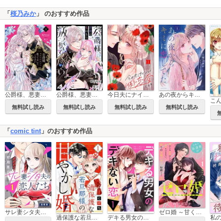
「
桜乃みか
」 のおすすめ作品
公爵様、悪妻の私はもう放っておいてください
公爵様、悪妻の私はもう放っておいてください 【連載版】
今日夫にナイショで（仮）恋愛します
あの夜からキミに恋してた
無料試し読み
無料試し読み
無料試し読み
無料試し読み
「
comic tint
」のおすすめ作品
サレ妻シタ夫の恋人たち ［comic tint］ 分冊版
ゼロ婚 ～甘くキケンな極秘任務～［comic tint］ 分冊版
過保護な若旦那様の甘やかし婚
デキる男女のデキない恋