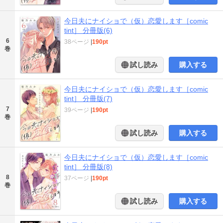
今日夫にナイショで（仮）恋愛します［comic
tint］ 分冊版(6)
6
38ページ
|
190pt
巻
試し読み
購入する
今日夫にナイショで（仮）恋愛します［comic
tint］ 分冊版(7)
7
39ページ
|
190pt
巻
試し読み
購入する
今日夫にナイショで（仮）恋愛します［comic
tint］ 分冊版(8)
8
37ページ
|
190pt
巻
試し読み
購入する