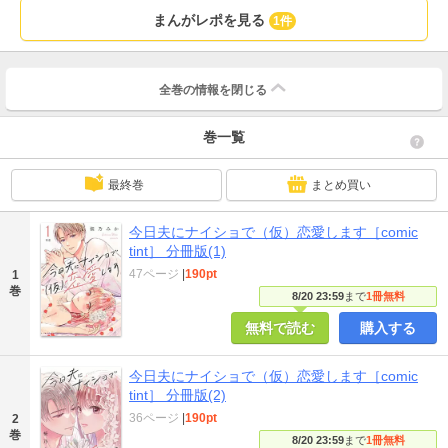
まんがレポを見る
1件
全巻の情報を
閉じる
巻一覧
最終巻
まとめ買い
今日夫にナイショで（仮）恋愛します［comic
tint］ 分冊版(1)
47ページ
|
190pt
1
巻
8/20 23:59
まで
1冊無料
無料で読む
購入する
今日夫にナイショで（仮）恋愛します［comic
tint］ 分冊版(2)
36ページ
|
190pt
2
巻
8/20 23:59
まで
1冊無料