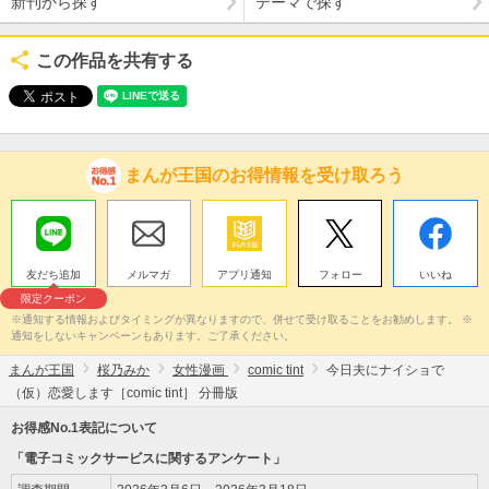
新刊から探す
テーマで探す
この作品を共有する
まんが王国のお得情報を受け取ろう
友だち追加
メルマガ
アプリ通知
フォロー
いいね
限定クーポン
※通知する情報およびタイミングが異なりますので、併せて受け取ることをお勧めします。 ※
通知をしないキャンペーンもあります。ご了承ください。
まんが王国
桜乃みか
女性漫画
comic tint
今日夫にナイショで
（仮）恋愛します［comic tint］ 分冊版
お得感No.1表記について
「電子コミックサービスに関するアンケート」