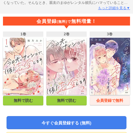
くなっていた。そんなとき、親友のまゆがレンタル彼氏にハマっていることを
知る。夫との関係に悩むいちかは、話を聞いてもらいたい一心で、一度だけレ
もっと詳細を見る▼
ンタル彼氏を利用することにするが。【第1話 comic tint vol.51収録】
会員登録
無料増量！
(無料)で
1巻
2巻
3巻
無料で読む
無料で読む
会員登録で無料
今すぐ会員登録する (無料)