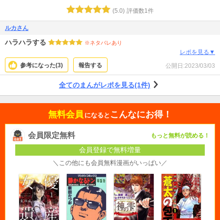
(
5.0
)
評価数
1
件
ルカさん
ハラハラする
※ネタバレあり
レポを見る▼
参考になった(
3
)
報告する
公開日:
2023/03/03
全てのまんがレポを見る(1件)
無料会員
こんなにお得！
になると
会員限定無料
もっと無料が読める！
会員登録で無料増量
＼この他にも会員無料漫画がいっぱい／