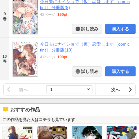
今日夫にナイショで（仮）恋愛します［comic
tint］ 分冊版(9)
9
42ページ
|
190pt
巻
試し読み
購入する
今日夫にナイショで（仮）恋愛します［comic
tint］ 分冊版(10)
10
41ページ
|
190pt
巻
試し読み
購入する
前へ
次へ
おすすめ作品
この作品を見た人はコチラも見ています