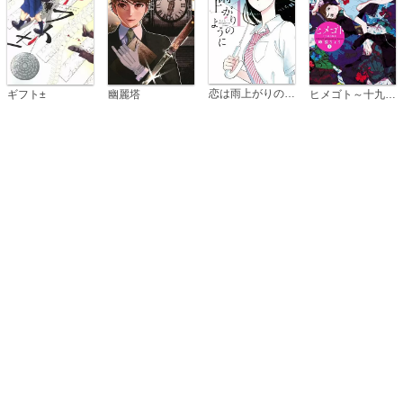
恋は雨上がりのように
ギフト±
幽麗塔
ヒメゴト～十九歳の制服～