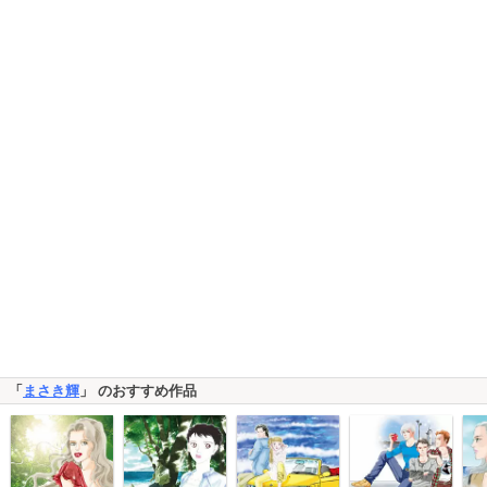
「
まさき輝
」 のおすすめ作品