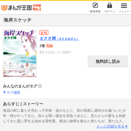
新規登録
ログイン
メニュー
海岸スケッチ
女性
まさき輝
（まさきあきら）
3巻
完結
3人
がお気に入り登録中
無料試し読み
みんなのまんがタグ
タグ編集
あらすじ | ストーリー
海辺の町に暮らす売れっ子作家・遥のもとに、実の母親に虐待され傷ついた少
年・悟がやってきた。自らも暗い過去を背負うゆえに、恋人からの愛をも拒絶
してきた遥に芽生え始める母性愛。過去に秘密を抱えた者たちが、新たな人生
を歩み出した先に待つものは…。湘南を舞台に繰り広げられる激動の人生模様
もっと詳細を見る▼