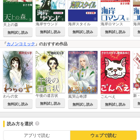
海岸サウンド
海岸スタイル
海岸ロマンス
天上の森
無料試し読み
無料試し読み
無料試し読み
無料試し読み
「
カノンコミック
」のおすすめ作品
午後の遺言状
新
わらの女
風哭山奇譚
ごんべえ
無料試し読み
無料試し読み
無料試し読み
無料試し読み
読み方を選択
アプリで読む
ウェブで読む