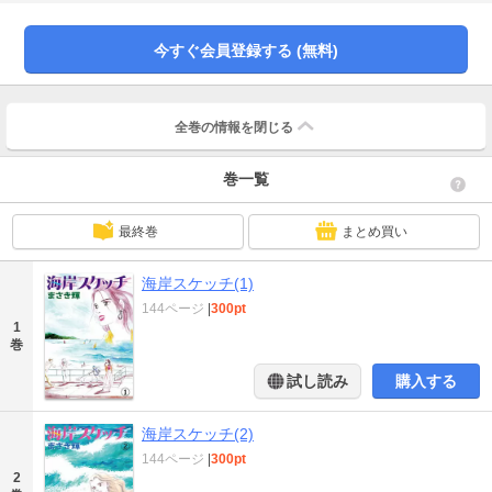
をドラマチックに描く愛と感動の傑作シリーズ、第1弾!!
今すぐ会員登録する (無料)
全巻の情報を
閉じる
巻一覧
最終巻
まとめ買い
海岸スケッチ(1)
144ページ
|
300pt
1
巻
試し読み
購入する
海岸スケッチ(2)
144ページ
|
300pt
2