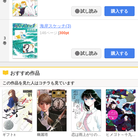
巻
試し読み
購入する
海岸スケッチ(3)
146ページ
|
300pt
3
巻
試し読み
購入する
おすすめ作品
この作品を見た人はコチラも見ています
恋は雨上がりのように
ギフト±
幽麗塔
ヒメゴト～十九歳の制服～