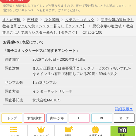
※通知する情報およびタイミングが異なりますので、併せて受け取ることをお勧めします。 ※
通知をしないキャンペーンもあります。ご了承ください。
まんが王国
吉村旋
少女漫画
タテスクコミック
悪役令嬢の追放後！
教会改革ごはんで悠々シスター暮らし【タテスク】
悪役令嬢の追放後！ 教会
改革ごはんで悠々シスター暮らし【タテスク】 Chapter106
お得感No.1表記について
「電子コミックサービスに関するアンケート」
調査期間
2026年3月6日～2026年3月18日
調査対象
まんが王国または主要電子コミックサービスのうちいずれか
をメイン且つ有料で利用している20歳～69歳の男女
サンプル数
1,236サンプル
調査方法
インターネットリサーチ
調査委託先
株式会社MARCS
詳細表示▼
トップ
女性/少女
青年/少年
TL
BL
オトナ
無料
ジャンル
ランキング
新刊
来店ﾎﾟｲﾝﾄ