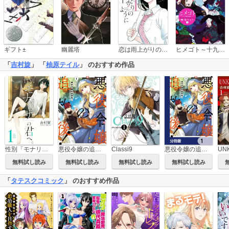
恋は雨上がりのように
ギフト±
幽麗塔
ヒメゴト～十九歳の制服～
「
吉村旋
」 「
柚原テイル
」 のおすすめ作品
悪役令嬢の追放後！ 教会改革ごはんで悠々シスター暮らし
性別「モナリザ」の君へ。
Classi9
悪役令嬢の追放後！ 教会改革ごはんで悠々シスター暮らし【分冊版】
UN
無料試し読み
無料試し読み
無料試し読み
無料試し読み
「
タテスクコミック
」 のおすすめ作品