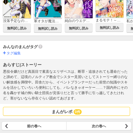
まるモテ！～まるいほどモテる世界で溺愛されました～【タテスク】
没落予定なので、鍛冶職人を目指す【タテスク】
純白のウエディングドレスで復讐を【タテスク】
軍オタが魔法世界に転生したら、現代兵器で軍隊ハーレムを作っちゃいました!?【タテスク】
無料試し読み
無料試し読み
無料試し読み
無料試し読み
みんなのまんがタグ
タグ編集
あらすじ|ストーリー
悪役令嬢だけど真面目で素直なエリザベスは、断罪・追放されても運命だった
と諦めて、辺境のノルティア教会でシスター見習いとしてストーリー縛りのな
い解放感を満喫中。田舎だから、イベントプランナーだった前世の知識やスキ
ルを活かしていろいろ便利にしても、バレなきゃオーケー……？国内外にその
名を轟かす城の怖い騎士団長が見張りだと言って勝手に引っ越してきたけれ
ど、害がないなら存在ぐらい認めてあげます。
まんがレポ
0件
前の巻へ
次の巻へ