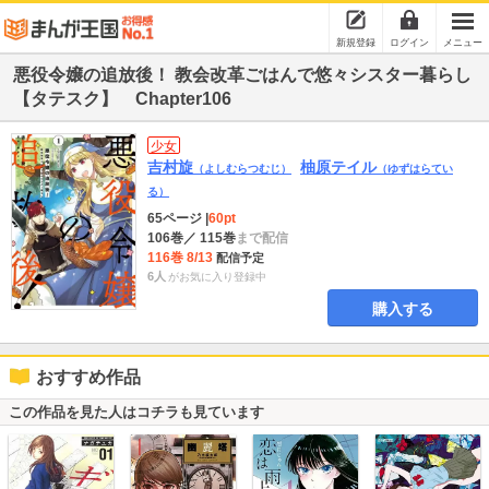
新規登録
ログイン
メニュー
悪役令嬢の追放後！ 教会改革ごはんで悠々シスター暮らし
【タテスク】 Chapter106
少女
吉村旋
柚原テイル
（よしむらつむじ）
（ゆずはらてい
る）
65ページ
|
60pt
106巻
／ 115巻
まで配信
116巻 8/13
配信予定
6人
がお気に入り登録中
購入する
おすすめ作品
この作品を見た人はコチラも見ています