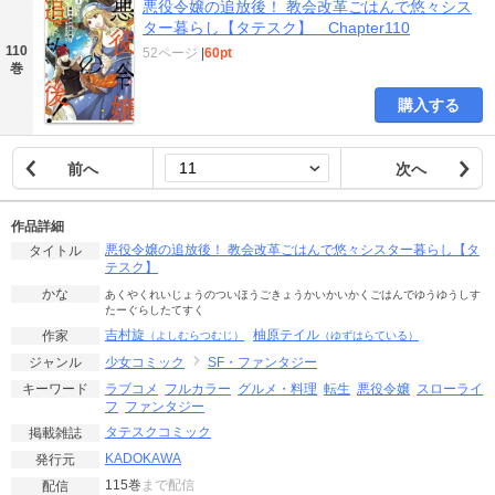
悪役令嬢の追放後！ 教会改革ごはんで悠々シス
ター暮らし【タテスク】 Chapter110
110
52ページ
|
60pt
巻
購入する
前へ
次へ
作品詳細
悪役令嬢の追放後！ 教会改革ごはんで悠々シスター暮らし【タ
タイトル
テスク】
かな
あくやくれいじょうのついほうごきょうかいかいかくごはんでゆうゆうしす
たーぐらしたてすく
吉村旋
柚原テイル
作家
（よしむらつむじ）
（ゆずはらている）
少女コミック
SF・ファンタジー
ジャンル
ラブコメ
フルカラー
グルメ・料理
転生
悪役令嬢
スローライ
キーワード
フ
ファンタジー
タテスクコミック
掲載雑誌
KADOKAWA
発行元
115巻
まで配信
配信