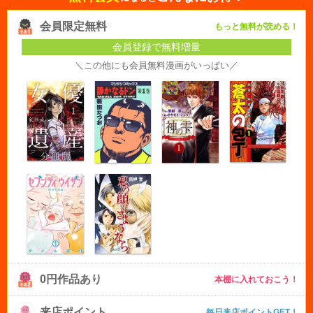
会員限定無料
もっと無料が読める！
会員登録で無料増量
＼この他にも会員無料漫画がいっぱい／
0円作品あり
本棚に入れておこう！
来店ポイント
毎日来店ポイントGET！