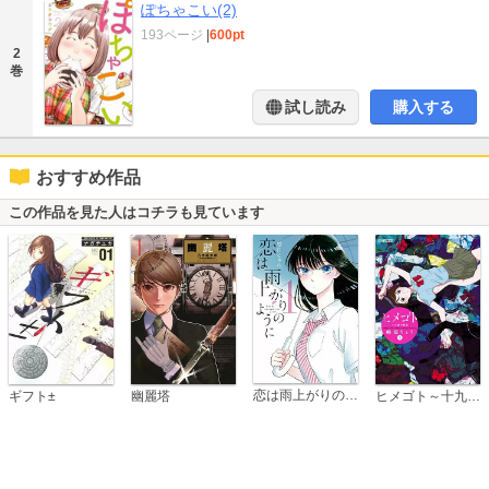
ぽちゃこい(2)
193ページ
|
600pt
2
巻
試し読み
購入する
おすすめ作品
この作品を見た人はコチラも見ています
恋は雨上がりのように
ギフト±
幽麗塔
ヒメゴト～十九歳の制服～