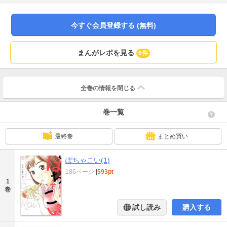
り女子・愛のダイエット奮闘記!!本誌にて大人気を博した、最高にキュートなラ
ブコメディ、待望の単行本化!!!
今すぐ会員登録する (無料)
まんがレポを見る
6件
全巻の情報を
閉じる
巻一覧
最終巻
まとめ買い
ぽちゃこい(1)
186ページ
|
593pt
1
巻
試し読み
購入する