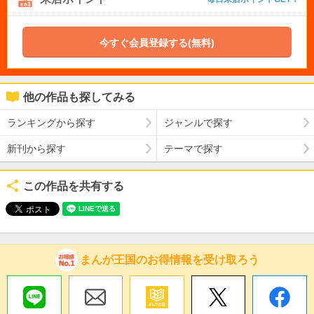
今すぐ会員登録する(無料)
他の作品も探してみる
ランキングから探す
ジャンルで探す
新刊から探す
テーマで探す
この作品を共有する
まんが王国のお得情報を受け取ろう