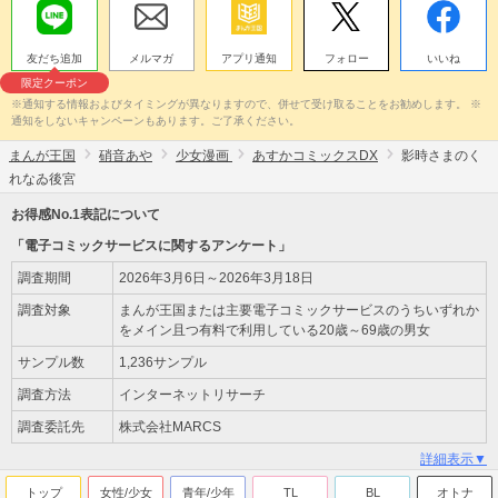
友だち追加
メルマガ
アプリ通知
フォロー
いいね
限定クーポン
※通知する情報およびタイミングが異なりますので、併せて受け取ることをお勧めします。 ※
通知をしないキャンペーンもあります。ご了承ください。
まんが王国
硝音あや
少女漫画
あすかコミックスDX
影時さまのく
れなゐ後宮
お得感No.1表記について
「電子コミックサービスに関するアンケート」
調査期間
2026年3月6日～2026年3月18日
調査対象
まんが王国または主要電子コミックサービスのうちいずれか
をメイン且つ有料で利用している20歳～69歳の男女
サンプル数
1,236サンプル
調査方法
インターネットリサーチ
調査委託先
株式会社MARCS
詳細表示▼
トップ
女性/少女
青年/少年
TL
BL
オトナ