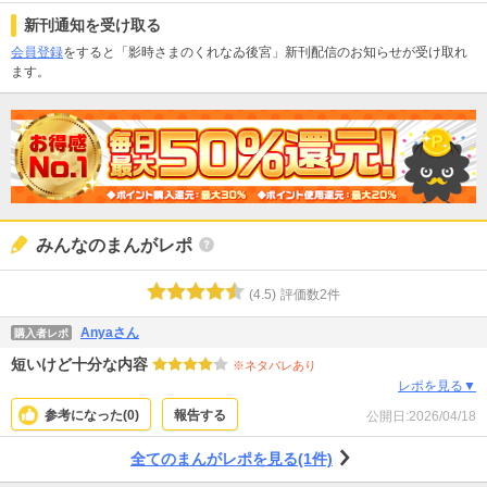
新刊通知を受け取る
会員登録
をすると「影時さまのくれなゐ後宮」新刊配信のお知らせが受け取れ
ます。
みんなのまんがレポ
(
4.5
)
評価数
2
件
Anyaさん
購入者レポ
短いけど十分な内容
※ネタバレあり
レポを見る▼
参考になった(
0
)
報告する
公開日:
2026/04/18
全てのまんがレポを見る(1件)