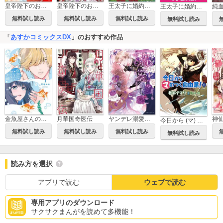
皇帝陛下のお世話係～女官暮らしが幸せすぎて後宮から出られません～（コミック）【分冊版】
皇帝陛下のお世話係～女官暮らしが幸せすぎて後宮から出られません～（コミック）
王太子に婚約破棄されたので、もうバカのふりはやめようと思います
王太子に婚約破棄されたので、もうバカのふりはやめようと思います 特装版
純
無料試し読み
無料試し読み
無料試し読み
無料試し読み
「
あすかコミックスDX
」のおすすめ作品
金魚屋さんのかりそめ夫婦
月華国奇医伝
ヤンデレ溺愛確定ルート！？ ～攻略対象は私じゃありません…！！～ コミックアンソロジー
今日から (マ) のつく自由業！
無料試し読み
無料試し読み
無料試し読み
無料試し読み
読み方を選択
アプリで読む
ウェブで読む
専用アプリのダウンロード
サクサクまんがを読めて多機能！