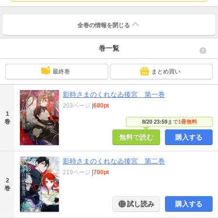
全巻の情報を
閉じる
巻一覧
最終巻
まとめ買い
影時さまのくれなゐ後宮 第一巻
203ページ
|
680pt
1
巻
8/20 23:59
まで
1冊無料
無料で読む
購入する
影時さまのくれなゐ後宮 第二巻
219ページ
|
700pt
2
巻
試し読み
購入する