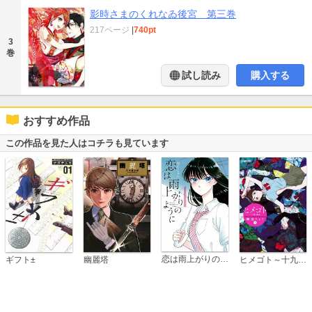
影時さまのくれなゐ後宮 第三巻
217ページ
|
740pt
3
巻
試し読み
購入する
おすすめ作品
この作品を見た人はコチラも見ています
恋は雨上がりのように
ギフト±
幽麗塔
ヒメゴト～十九歳の制服～