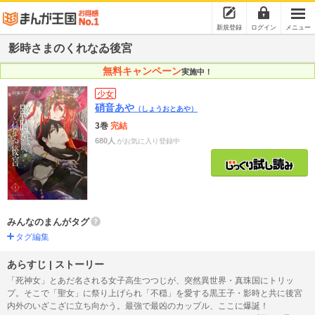
新規登録
ログイン
メニュー
影時さまのくれなゐ後宮
無料キャンペーン
実施中！
少女
硝音あや
（しょうおとあや）
3巻
完結
680人
がお気に入り登録中
みんなのまんがタグ
タグ編集
あらすじ | ストーリー
「死神女」とあだ名される女子高生つつじが、突然異世界・真珠国にトリッ
プ。そこで「聖女」に祭り上げられ「不穏」を愛する黒王子・影時と共に後宮
内外のいざこざに立ち向かう。最強で最凶のカップル、ここに爆誕！