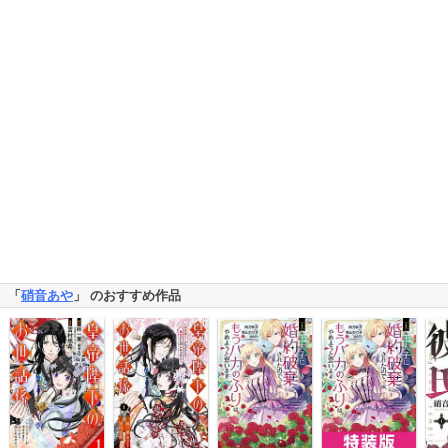
「
硝音あや
」 のおすすめ作品