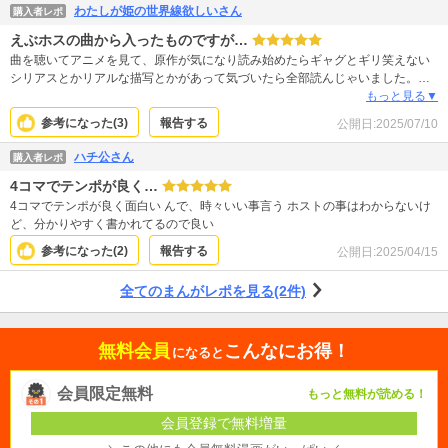
わたしが姫の世界線欲しいさん
購入者レポ
えぶホスの曲から入ったものですが…
曲を聴いてアニメを見て、原作が気になり読み始めたらギャグとギリ笑えない
シリアスとかリアルな描写とかがあって気づいたら全部読んじゃいました。ア
ニメがどれだけマイルドにされてたかを知りました。ちょっと病んだ。最終巻
もっと見る▼
に至っては、ほんとに最終巻なんだ…となる展開の連続というか、急に現実が
参考になった(
3
)
報告する
公開日:
2025/07/10
殴りかかってきて、夢を見せる仕事のホストたちも人間なんだよな〜って謎に
しんみりしてちょっとウルっとして自分にビビりました。 情緒ジェットコース
ハチ公さん
購入者レポ
ターでは無いけど.*･ﾟHAPPEY✧︎*。ってちょけてる時と無意識にため息ついて
4コマでテンポが良く…
る時みたいな、ほんとになんとも言えないギリギリ情緒が上下する感じが続い
て20%ぐらい病みました。 万人に爆ウケ！じゃないけど、姫のビジュとか受け
4コマでテンポが良く面白い んで、時々いい事言う ホストの事はわからないけ
入れられる画力命じゃない成人済みオタクで買おうか迷ってる人は読んで損は
ど、分かりやすく書かれてるので良い
ないと思います。アニメなら内容がマイルドなのでおもろ！て思える人は読ん
参考になった(
2
)
報告する
公開日:
2025/04/15
だ方が良い
全てのまんがレポを見る(2件)
無料会員
こんなにお得！
になると
会員限定無料
もっと無料が読める！
会員登録で無料増量