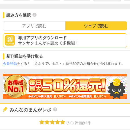
読み方を選択
アプリで読む
ウェブで読む
専用アプリのダウンロード
サクサクまんがを読めて多機能！
新刊通知を受け取る
会員登録
をすると「えぶりでいホスト」新刊配信のお知らせが受け取れます。
みんなのまんがレポ
(
5.0
)
評価数
2
件