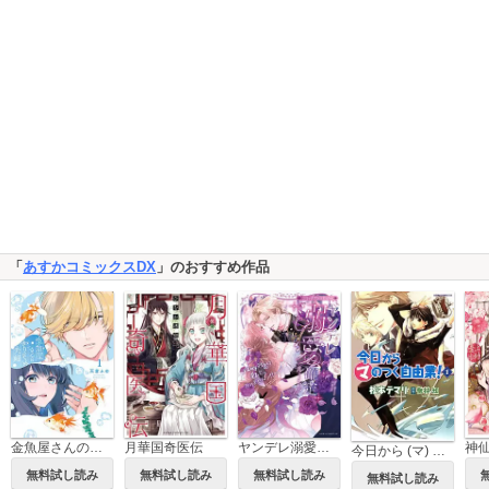
「
あすかコミックスDX
」のおすすめ作品
金魚屋さんのかりそめ夫婦
月華国奇医伝
ヤンデレ溺愛確定ルート！？ ～攻略対象は私じゃありません…！！～ コミックアンソロジー
今日から (マ) のつく自由業！
無料試し読み
無料試し読み
無料試し読み
無料試し読み