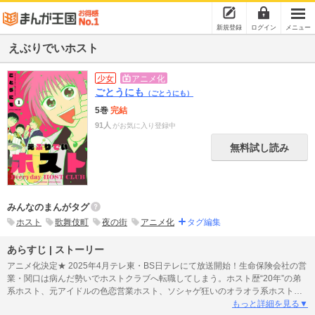
新規登録
ログイン
メニュー
えぶりでいホスト
少女
アニメ化
ごとうにも
（ごとうにも）
5巻
完結
91人
がお気に入り登録中
無料試し読み
みんなのまんがタグ
ホスト
歌舞伎町
夜の街
アニメ化
タグ編集
あらすじ | ストーリー
アニメ化決定★ 2025年4月テレ東・BS日テレにて放送開始！生命保険会社の営
業・関口は病んだ勢いでホストクラブへ転職してしまう。ホスト歴“20年”の弟
系ホスト、元アイドルの色恋営業ホスト、ソシャゲ狂いのオラオラ系ホストな
どなど「クラブ・ワン」のホストは個性的すぎる面々。関口は「まともな頭で
もっと詳細を見る▼