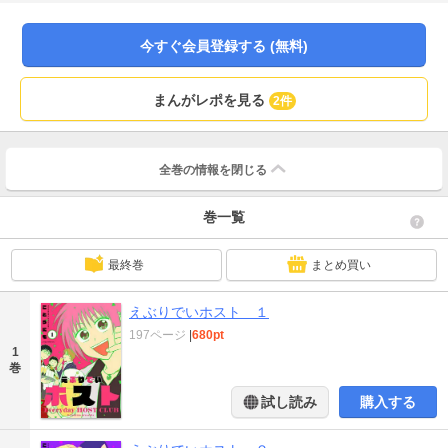
続く職業じゃない」思いつつも保険営業のスキルを発揮して客を獲得。とんで
もないホスト生活をおくることになる。現職ホストも大絶賛！ 現実離れした激
しいギャグなのに異様にリアルと話題沸騰の「夜職」コミック！新規描き下ろ
今すぐ会員登録する (無料)
しコミックを収録！
まんがレポを見る
2件
全巻の情報を
閉じる
巻一覧
最終巻
まとめ買い
えぶりでいホスト １
197ページ
|
680pt
1
巻
試し読み
購入する