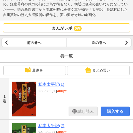
の、鎌倉幕府の武力の前には為す術もなく、朝廷は幕府の言いなりになってい
た――。鎌倉幕府滅亡から南北朝時代を描く軍記物語「太平記」を題材にした
吉川英治の歴史大河浪漫の傑作を、実力派が奇跡の劇画化!!
まんがレポ
0件
前の巻へ
次の巻へ
巻一覧
最終巻
まとめ買い
私本太平記(1)
238ページ
|
400pt
1
巻
試し読み
購入する
私本太平記(2)
246ページ
|
400pt