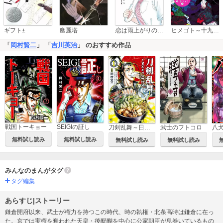
恋は雨上がりのように
ギフト±
幽麗塔
ヒメゴト～十九歳の制服～
「
岡村賢二
」 「
吉川英治
」 のおすすめ作品
戦国トーキョー
SEIGIの証し
刀剣乱舞～日本号つれづれ酒～
武士のフトコロ
八
無料試し読み
無料試し読み
無料試し読み
無料試し読み
みんなのまんがタグ
タグ編集
あらすじ|ストーリー
鎌倉開府以来、武士が権力を持つこの時代、時の執権・北条高時は鎌倉に在っ
た。京では実権を奪われた天皇・後醍醐を中心に公家朝臣が息巻いているもの