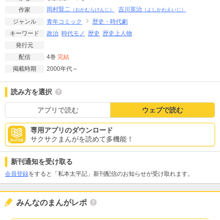
岡村賢二
吉川英治
作家
（おかむらけんじ）
（よしかわえいじ）
青年コミック
歴史・時代劇
ジャンル
政治
時代モノ
歴史
歴史上人物
キーワード
発行元
4巻
完結
配信
2000年代～
掲載時期
読み方を選択
アプリで読む
ウェブで読む
専用アプリのダウンロード
サクサクまんがを読めて多機能！
新刊通知を受け取る
会員登録
をすると「私本太平記」新刊配信のお知らせが受け取れます。
みんなのまんがレポ