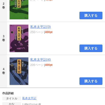
2
巻
購入する
私本太平記(3)
250ページ
|
400pt
3
巻
購入する
私本太平記(4)
206ページ
|
400pt
4
巻
購入する
作品詳細
私本太平記
タイトル
かな
しほんたいへいき