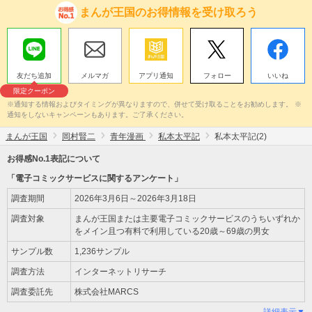
まんが王国のお得情報を受け取ろう
友だち追加
メルマガ
アプリ通知
フォロー
いいね
限定クーポン
※通知する情報およびタイミングが異なりますので、併せて受け取ることをお勧めします。 ※
通知をしないキャンペーンもあります。ご了承ください。
まんが王国
岡村賢二
青年漫画
私本太平記
私本太平記(2)
お得感No.1表記について
「電子コミックサービスに関するアンケート」
調査期間
2026年3月6日～2026年3月18日
調査対象
まんが王国または主要電子コミックサービスのうちいずれか
をメイン且つ有料で利用している20歳～69歳の男女
サンプル数
1,236サンプル
調査方法
インターネットリサーチ
調査委託先
株式会社MARCS