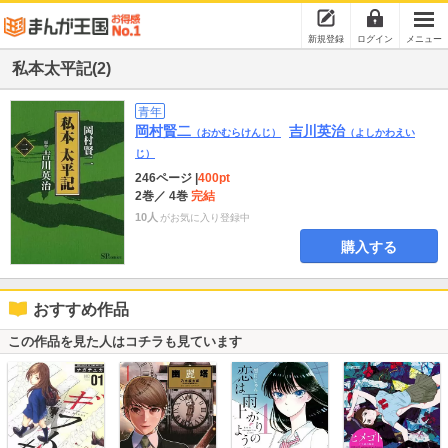
新規登録
ログイン
メニュー
私本太平記(2)
青年
岡村賢二
吉川英治
（おかむらけんじ）
（よしかわえい
じ）
246ページ
|
400pt
2巻
／ 4巻
完結
10人
がお気に入り登録中
購入する
おすすめ作品
この作品を見た人はコチラも見ています