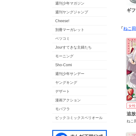
週刊少年マガジン
ギフ
週刊ヤングジャンプ
Cheese!
「
ねこ田
別冊マーガレット
ベツコミ
Jourすてきな主婦たち
モーニング
Sho-Comi
週刊少年サンデー
ヤングキング
デザート
漫画アクション
女性
モバフラ
ビックコミックスペリオール
ねこ