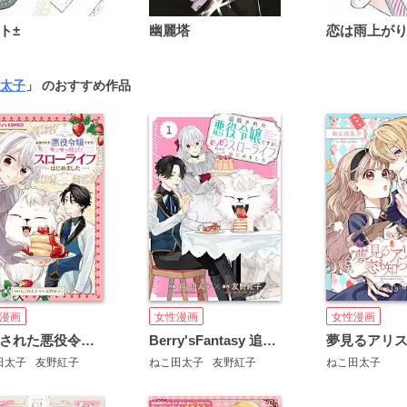
ト±
幽麗塔
太子
」 のおすすめ作品
漫画
女性漫画
女性漫画
追放された悪役令嬢ですが、モフモフ付き!?スローライフはじめました
Berry'sFantasy 追放された悪役令嬢ですが、モフモフ付き!?スローライフはじめました
田太子
友野紅子
ねこ田太子
友野紅子
ねこ田太子