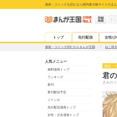
漫画・コミックを読むなら国内最大級サイトのまん
詳細
検索
トップ
先行配信
女性/
漫画・コミック読むならまんが王国
ねこ田
人気メニュー
漫画・
無料漫画トップ
君
ランキング
きみのう
新刊
新刊配信予定
ジャンル
先行配信漫画トップ
女性・少女漫画トップ