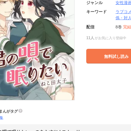
ジャンル
女性漫
キーワード
ラブコ
係・対
配信
8巻
完
11人
がお気に入り登録中
無料試し読み
まんがタグ
集