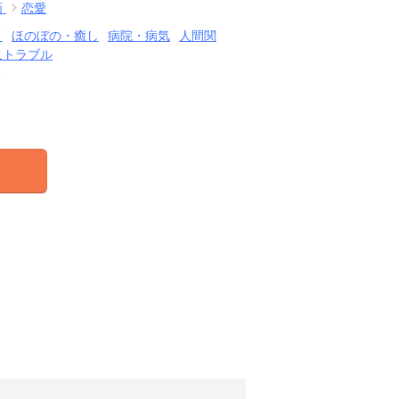
画
恋愛
メ
ほのぼの・癒し
病院・病気
人間関
人トラブル
結