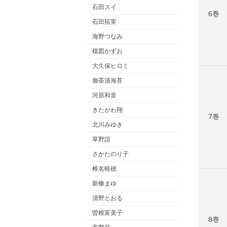
石田スイ
6巻
石田拓実
海野つなみ
楳図かずお
大久保ヒロミ
御茶漬海苔
河原和音
きたがわ翔
7巻
北川みゆき
草野誼
さかたのり子
椎名軽穂
新條まゆ
清野とおる
曽根富美子
8巻