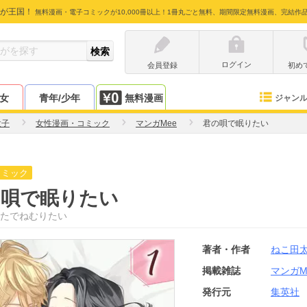
が王国！
無料漫画・電子コミックが10,000冊以上！1冊丸ごと無料、期間限定無料漫画、完結作
ログイン
会員登録
初め
少女
青年/少年
無料漫画
ジャン
太子
女性漫画・コミック
マンガMee
君の唄で眠りたい
コミック
の唄で眠りたい
たでねむりたい
著者・作者
ねこ田
掲載雑誌
マンガM
発行元
集英社