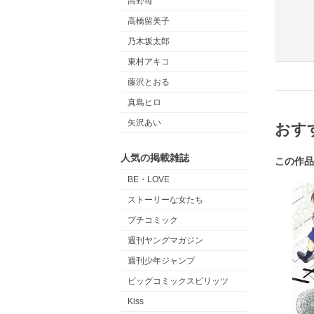
高野苺
高橋留美子
乃木坂太郎
東村アキコ
藤沢とおる
真島ヒロ
矢沢あい
おす
人気の掲載雑誌
この作品
BE・LOVE
ストーリーな女たち
プチコミック
週刊ヤングマガジン
週刊少年ジャンプ
ビッグコミックスピリッツ
Kiss