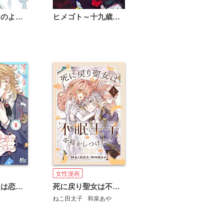
恋は雨上がりのように
ヒメゴト～十九歳の制服～
女性漫画
夢見るアリスは恋も知らずに
死に戻り聖女は不眠王子を寝かしつけたい
ねこ田太子
和泉あや