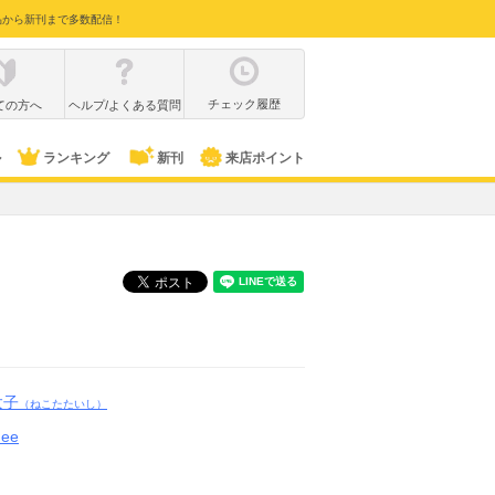
品から新刊まで多数配信！
チェック履歴
ての方へ
ヘルプ/よくある質問
ル
ランキング
新刊
来店ポイント
太子
（ねこたたいし）
ee