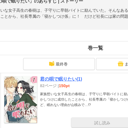
の唄で眠りたい」のあらすじ | ストーリー
想いな女子高生の春樹は、子守りに早朝バイトに励んでいた。そんなあ
たことから、社長専属の「寝かしつけ係」に！ だけど社長には家の問
巻一覧
最終巻
君の唄で眠りたい(1)
82ページ |
150pt
家族想いな女子高生の春樹は、子守りに早朝バイトに励
かしつけに成功したことから、社長専属の「寝かしつけ
ど、眠れない理由が山積みで…!?
試し読み