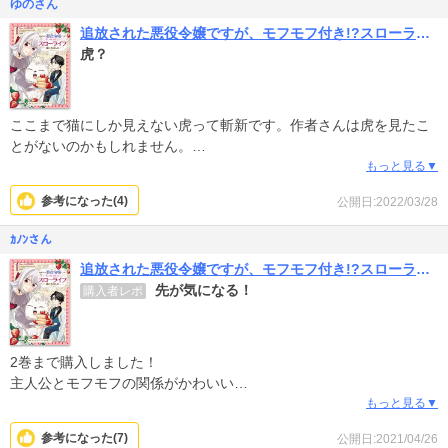
ゆのさん
追放された悪役令嬢ですが、モフモフ付き!?スローライフはじめました
虎？
ここまで猫にしか見えない虎って斬新です。作者さんは虎を見たこ
とがないのかもしれません。
無料の１巻を読みましたが、主人公について、身分が高いとかスペ
もっと見る▼
ックが高いとか周りから称賛されたり憧れられたり恐れられたりと
参考になった(
4
)
公開日:2022/03/28
いった表現が見当たらず、学園の女王でもなければ王子様の婚約者
というわけでもなさそうで、悪役令嬢というより悪評を捏造された
ｶﾉﾝさん
かわいそうな一般人、という感じ。悪役令嬢ってなんなんですか
追放された悪役令嬢ですが、モフモフ付き!?スローライフはじめました
ね。
先が気になる！
購入者レポ
おもしろそうなんだけど有料で続きを読みたいとまでは思いません
でした。猫だし。
2巻まで購入しました！
主人公とモフモフの関係がかわいい
まだストーリーの序盤でこれから色々ありそうだけど、アイリーン
もっと見る▼
には幸せになって欲しいです
参考になった(
7
)
公開日:2021/04/26