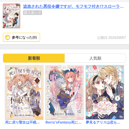
追放された悪役令嬢ですが、モフモフ付き!?スローライフはじめました
購入者レポ
参考になった(
0
)
公開日:2026/08/07
新着順
人気順
死に戻り聖女は不眠王子を寝かしつけたい
Berry'sFantasy死に戻り聖女は不眠王子を寝かしつけたい
夢見るアリスは恋も知らずに