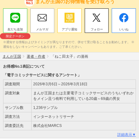
まんが王国のお得情報を受け取ろう
友だち追加
メルマガ
アプリ通知
フォロー
いいね
限定クーポン
※通知する情報およびタイミングが異なりますので、併せて受け取ることをお勧めします。 ※
通知をしないキャンペーンもあります。ご了承ください。
まんが王国
著者・作者
「ねこ田太子」の漫画
お得感No.1表記について
「電子コミックサービスに関するアンケート」
調査期間
2026年3月6日～2026年3月18日
調査対象
まんが王国または主要電子コミックサービスのうちいずれか
をメイン且つ有料で利用している20歳～69歳の男女
サンプル数
1,236サンプル
調査方法
インターネットリサーチ
調査委託先
株式会社MARCS
詳細表示▼