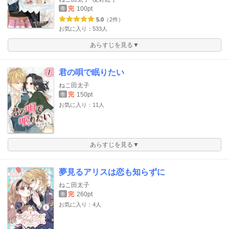
完
100pt
巻
5.0
（2件）
お気に入り：533人
あらすじを見る▼
君の唄で眠りたい
ねこ田太子
完
150pt
巻
お気に入り：11人
あらすじを見る▼
夢見るアリスは恋も知らずに
ねこ田太子
完
260pt
巻
お気に入り：4人