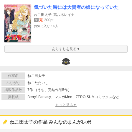
気づいた時には大賢者の娘になっていた
ねこ田太子
高八木レイナ
完
200pt
巻
お気に入り：6人
あらすじを見る▼
作家名
ねこ田太子
ふりがな
ねこたたいし
掲載作品数
7作 （うち、完結作品5作）
掲載紙
Berry'sFantasy、マンガMee、ZERO-SUMコミックスなど
もっと見る▼
ねこ田太子の作品 みんなのまんがレポ