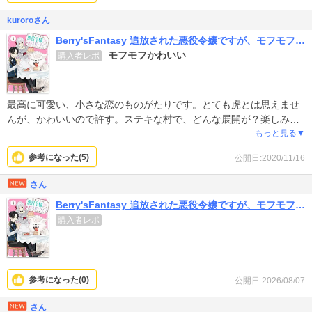
kuroroさん
Berry'sFantasy 追放された悪役令嬢ですが、モフモフ付き!?スローライフはじめました
モフモフかわいい
購入者レポ
最高に可愛い、小さな恋のものがたりです。とても虎とは思えませ
んが、かわいいので許す。ステキな村で、どんな展開が？楽しみで
なりません。新刊を、期待して待ってます。
もっと見る▼
参考になった(
5
)
公開日:2020/11/16
さん
Berry'sFantasy 追放された悪役令嬢ですが、モフモフ付き!?スローライフはじめました
購入者レポ
参考になった(
0
)
公開日:2026/08/07
さん