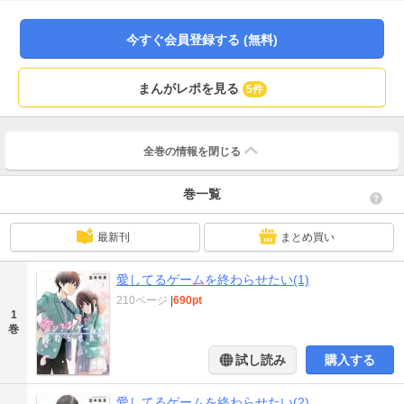
れない二人を繋ぐのは… 子供の頃から始めた『愛してるゲーム』。“照れたら
負け”の子供じみたゲームに青い気持ちを精一杯詰め込んで、負けられない戦い
が今、始まる。
今すぐ会員登録する (無料)
まんがレポを見る
5件
全巻の情報を
閉じる
巻一覧
最新刊
まとめ買い
愛してるゲームを終わらせたい(1)
210ページ
|
690pt
1
巻
試し読み
購入する
愛してるゲームを終わらせたい(2)