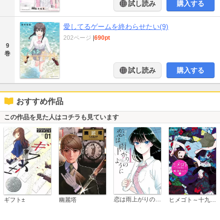
試し読み
購入する
愛してるゲームを終わらせたい(9)
202ページ
|
690pt
9
巻
試し読み
購入する
おすすめ作品
この作品を見た人はコチラも見ています
恋は雨上がりのように
ギフト±
幽麗塔
ヒメゴト～十九歳の制服～