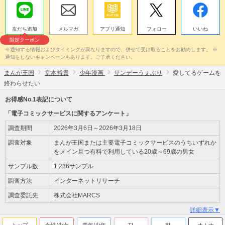
友だち追加
メルマガ
アプリ通知
フォロー
いいね
限定クーポン
※通知する情報およびタイミングが異なりますので、併せて受け取ることをお勧めします。 ※
通知をしないキャンペーンもあります。ご了承ください。
まんが王国
堂本裕貴
少年漫画
サンデーうぇぶり
愛してるゲームを
終わらせたい
お得感No.1表記について
「電子コミックサービスに関するアンケート」
調査期間
2026年3月6日～2026年3月18日
調査対象
まんが王国または主要電子コミックサービスのうちいずれか
をメイン且つ有料で利用している20歳～69歳の男女
サンプル数
1,236サンプル
調査方法
インターネットリサーチ
調査委託先
株式会社MARCS
詳細表示▼
トップ
女性/少女
青年/少年
TL
BL
オトナ