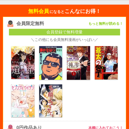
無料会員
こんなにお得！
になると
会員限定無料
もっと無料が読める！
会員登録で無料増量
＼この他にも会員無料漫画がいっぱい／
0円作品あり
本棚に入れておこう！