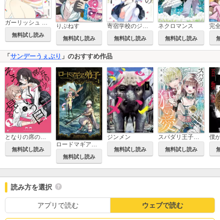
ガーリッシュ ナンバー
りぶねす
寄宿学校のジュリエット 公式アンソロジーコミック
ネクロマンス
無料試し読み
無料試し読み
無料試し読み
無料試し読み
「
サンデーうぇぶり
」のおすすめ作品
となりの席のヤツがそういう目で見てくる
ジンメン
スパダリ王子様の狂い愛
ロードマギアの弟子
無料試し読み
無料試し読み
無料試し読み
無料試し読み
読み方を選択
アプリで読む
ウェブで読む