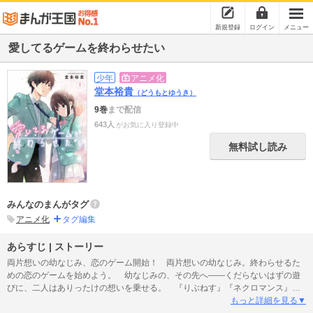
新規登録
ログイン
メニュー
愛してるゲームを終わらせたい
少年
アニメ化
堂本裕貴
（どうもとゆうき）
9巻
まで配信
643人
がお気に入り登録中
無料試し読み
みんなのまんがタグ
アニメ化
タグ編集
あらすじ | ストーリー
両片想いの幼なじみ、恋のゲーム開始！ 両片想いの幼なじみ。終わらせるた
めの恋のゲームを始めよう。 幼なじみの、その先へ――くだらないはずの遊
びに、二人はありったけの想いを乗せる。 『りぶねす』『ネクロマンス』の
堂本裕貴最新作!! 近づくほど好きになる。近づくほど言えなくなる。素直にな
もっと詳細を見る▼