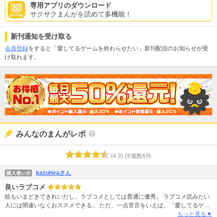
専用アプリのダウンロード
サクサクまんがを読めて多機能！
新刊通知を受け取る
会員登録
をすると「愛してるゲームを終わらせたい」新刊配信のお知らせが受
け取れます。
みんなのまんがレポ
(
4.3
)
評価数
6
件
kazuhiraさん
購入者レポ
良いラブコメ
絵もいまどきできれいだし、ラブコメとしては普通に優秀。 ラブコメ読みたい
人には間違いなくおススメできる。 ただ、一点苦言をいえば、「愛してるゲー
ム」っていう設定はいらなかった。これがあるせいで、「かぐや様」と比較さ
もっと見る▼