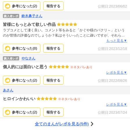
れたり、パクリって言われたりする。たしかにかぐや様が好きな層にはささり
参考になった(
2
)
報告する
公開日:
2023/06/02
やすいから、そこをターゲットにしてるってわかりやすいメッセージにはなり
そうだけれど、勿体ないなあと思う。この設定なくても全然ラブコメとして優
鈴木鼻子さん
購入者レポ
秀だもん。
皆様にもっとみて欲しい作品
ラブコメとして凄く良い。コメント等をみると「かぐや様のパクリ～」という
のが世情の評価なのでしょうか？私はそういったことに疎いですが、それらを
差っ引いても、この漫画のキャラクターは魅力的に動いています。 個人的に
もっと見る▼
は、「自分が好きな自分」になるための努力をしている時の心情や、2人のお互
参考になった(
0
)
報告する
公開日:
2023/12/18
いに相手のことを考えている時などの描写が上手いと感じ、とても素敵です。
きっかけはかぐや様からでもいい、何でもいいからもっとこの人の作品の良さ
やなさん
購入者レポ
がもっと広がってほしいです。
個人的には面白いと思う
※ネタバレあり
レポを見る▼
参考になった(
2
)
報告する
公開日:
2022/08/26
あさん
ヒロインかわいい
※ネタバレあり
レポを見る▼
参考になった(
2
)
報告する
公開日:
2023/07/24
全てのまんがレポを見る(5件)