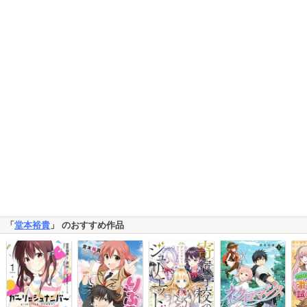
「
堂本裕貴
」 のおすすめ作品