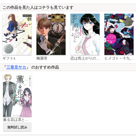
この作品を見た人はコチラも見ています
恋は雨上がりのように
ギフト±
幽麗塔
ヒメゴト～十九歳の制服～
「
三香見サカ
」 のおすすめ作品
薫る花は凛と咲く 分冊版
無料試し読み