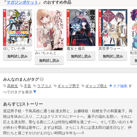
「
マガジンポケット
」 のおすすめ作品
信じていた仲間達にダンジョン奥地で殺されかけたがギフト『無限ガチャ』でレベル9999の仲間達を手に入れて元パーティーメンバーと世界に復讐＆『ざまぁ！』します！
魔女と傭兵
異世界ウォーキング
みいちゃんと山田さん
無料試し読み
無料試し読み
無料試し読み
無料試し読み
みんなのまんがタグ
高校生
不良
ラブコメ
ギャップ男子
ギャップ萌え
タグ編集
す
べてのタグを表示
あらすじ|ストーリー
底辺男子校・千鳥高校に通う紬 凛太郎と、お嬢様校・桔梗女子の和栗薫子。両
校は冬休みに入り、二人はクリスマスにデートへ。薫子の溢れる想い、それに
応える凛太郎。聖なる夜に二人は特別な瞬間を過ごす──。そして思い出の１年
が終わり季節は新年に。まずは初詣、さらに１月には凛太郎の誕生日など、仲
間たちと過ごすかけがえのない時間は今年も──!!