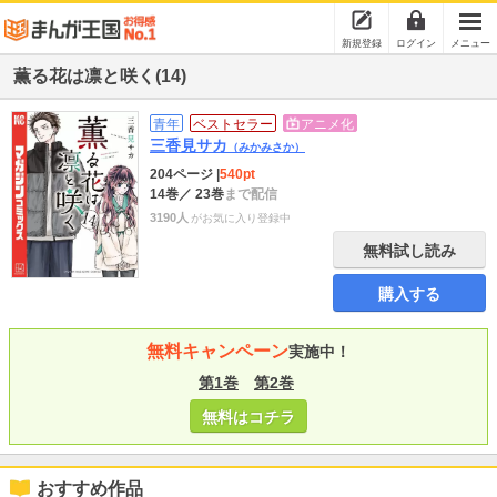
新規登録
ログイン
メニュー
薫る花は凛と咲く(14)
青年
ベストセラー
アニメ化
三香見サカ
（みかみさか）
204ページ
|
540pt
14巻
／ 23巻
まで配信
3190人
がお気に入り登録中
無料試し読み
購入する
無料キャンペーン
実施中！
第1巻
第2巻
無料はコチラ
おすすめ作品