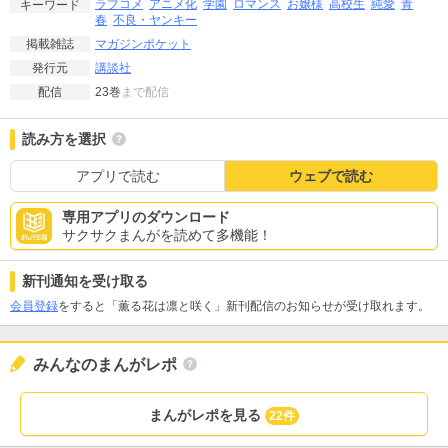
ラブコメ
アニメ化
学園
ロマンス
お嬢様
高校生
純愛
青
キーワード
春
不良・ヤンキー
マガジンポケット
掲載雑誌
講談社
発行元
23巻
まで配信
配信
読み方を選択
アプリで読む
ウェブで読む
専用アプリのダウンロード
サクサクまんがを読めて多機能！
新刊通知を受け取る
会員登録
をすると「薫る花は凛と咲く」新刊配信のお知らせが受け取れます。
みんなのまんがレポ
まんがレポを見る
22件