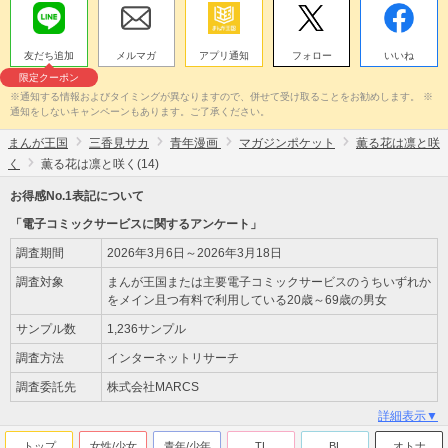
友だち追加
メルマガ
アプリ通知
フォロー
いいね
限定クーポン
※通知する情報およびタイミングが異なりますので、併せて受け取ることをお勧めします。 ※
通知をしないキャンペーンもあります。ご了承ください。
まんが王国
三香見サカ
青年漫画
マガジンポケット
薫る花は凛と咲
く
薫る花は凛と咲く(14)
お得感No.1表記について
「電子コミックサービスに関するアンケート」
調査期間
2026年3月6日～2026年3月18日
調査対象
まんが王国または主要電子コミックサービスのうちいずれか
をメイン且つ有料で利用している20歳～69歳の男女
サンプル数
1,236サンプル
調査方法
インターネットリサーチ
調査委託先
株式会社MARCS
詳細表示▼
トップ
女性/少女
青年/少年
TL
BL
オトナ