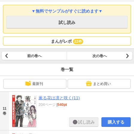
▼無料でサンプルがすぐに読めます▼
試し読み
まんがレポ
22件
前の巻へ
次の巻へ
巻一覧
最新刊
まとめ買い
薫る花は凛と咲く(11)
204ページ
|
540pt
11
巻
試し読み
購入する