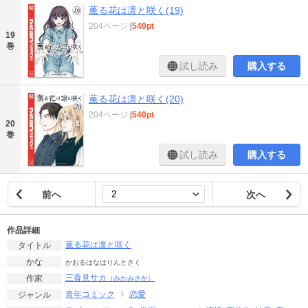
薫る花は凛と咲く(19)
204ページ
|
540pt
19
巻
試し読み
購入する
薫る花は凛と咲く(20)
204ページ
|
540pt
20
巻
試し読み
購入する
前へ
次へ
作品詳細
薫る花は凛と咲く
タイトル
かな
かおるはなはりんとさく
三香見サカ
作家
（みかみさか）
青年コミック
恋愛
ジャンル