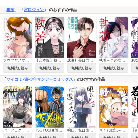
「
梅涼
」 「
宮口ジュン
」 のおすすめ作品
フウフヤメマスカ?
【合本版】執着～この女から逃げられない～
成瀬社長は面倒見が良すぎる。
執着～この女から逃げられない～
無料試し読み
無料試し読み
無料試し読み
無料試し読み
「
サイコミ×裏少年サンデーコミックス
」のおすすめ作品
パーフェクトグリッター
TSUYOSHI 誰も勝てない、アイツには
明日、私は誰かのカノジョ
ちくわ戦記～おれのカワイイで地球侵略～
無料試し読み
無料試し読み
無料試し読み
無料試し読み