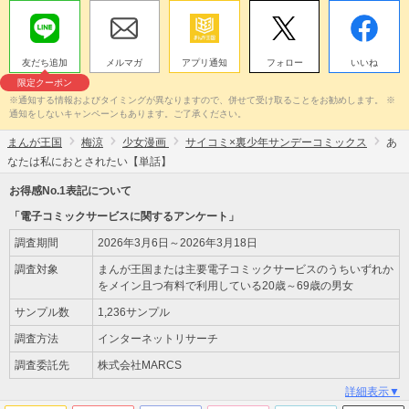
友だち追加
メルマガ
アプリ通知
フォロー
いいね
限定クーポン
※通知する情報およびタイミングが異なりますので、併せて受け取ることをお勧めします。 ※
通知をしないキャンペーンもあります。ご了承ください。
まんが王国
梅涼
少女漫画
サイコミ×裏少年サンデーコミックス
あ
なたは私におとされたい【単話】
お得感No.1表記について
「電子コミックサービスに関するアンケート」
調査期間
2026年3月6日～2026年3月18日
調査対象
まんが王国または主要電子コミックサービスのうちいずれか
をメイン且つ有料で利用している20歳～69歳の男女
サンプル数
1,236サンプル
調査方法
インターネットリサーチ
調査委託先
株式会社MARCS
詳細表示▼