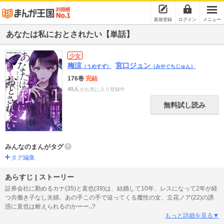
新規登録
ログイン
メニュー
あなたは私におとされたい【単話】
少女
梅涼
宮口ジュン
（うめすず）
（みやぐちじゅん）
176巻
完結
49人
がお気に入り登録中
無料試し読み
みんなのまんがタグ
タグ編集
あらすじ | ストーリー
証券会社に勤めるカナ(35)と直也(39)は、結婚して10年、レスになって2年が経
つ共働き子なし夫婦。あの手この手で迫ってくる魔性の女、立花ノア(22)の誘
惑に直也は耐えられるのかーー‥?
もっと詳細を見る▼