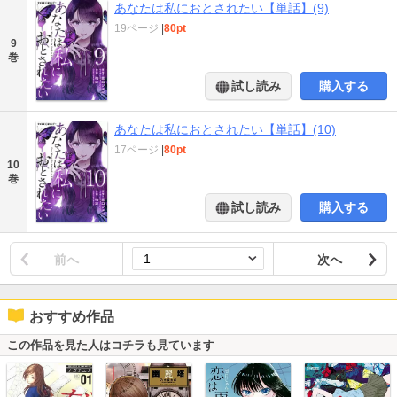
あなたは私におとされたい【単話】(9)
19ページ
|
80pt
9
巻
試し読み
購入する
あなたは私におとされたい【単話】(10)
17ページ
|
80pt
10
巻
試し読み
購入する
前へ
次へ
おすすめ作品
この作品を見た人はコチラも見ています