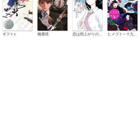
恋は雨上がりのように
ギフト±
幽麗塔
ヒメゴト～十九歳の制服～