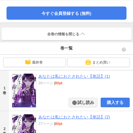
今すぐ会員登録する (無料)
全巻の情報を
閉じる
巻一覧
最終巻
まとめ買い
あなたは私におとされたい【単話】(1)
39ページ
|
80pt
1
巻
試し読み
購入する
あなたは私におとされたい【単話】(2)
27ページ
|
80pt
2