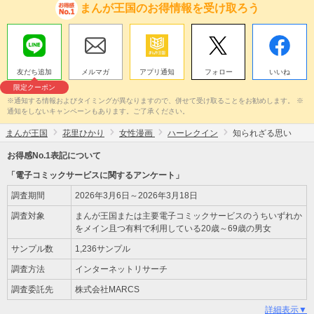
まんが王国のお得情報を受け取ろう
友だち追加
メルマガ
アプリ通知
フォロー
いいね
限定クーポン
※通知する情報およびタイミングが異なりますので、併せて受け取ることをお勧めします。 ※
通知をしないキャンペーンもあります。ご了承ください。
まんが王国
花里ひかり
女性漫画
ハーレクイン
知られざる思い
お得感No.1表記について
「電子コミックサービスに関するアンケート」
調査期間
2026年3月6日～2026年3月18日
調査対象
まんが王国または主要電子コミックサービスのうちいずれか
をメイン且つ有料で利用している20歳～69歳の男女
サンプル数
1,236サンプル
調査方法
インターネットリサーチ
調査委託先
株式会社MARCS
詳細表示▼