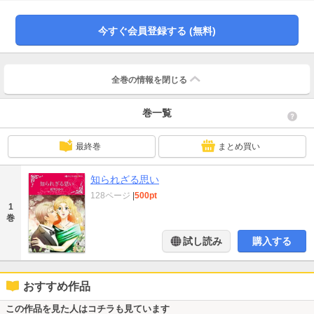
現れ衝撃の言葉を告げる。「僕の子供のことをいつまで隠しておけると思った
んだ？」
今すぐ会員登録する (無料)
全巻の情報を
閉じる
巻一覧
最終巻
まとめ買い
知られざる思い
128ページ
|
500pt
1
巻
試し読み
購入する
おすすめ作品
この作品を見た人はコチラも見ています