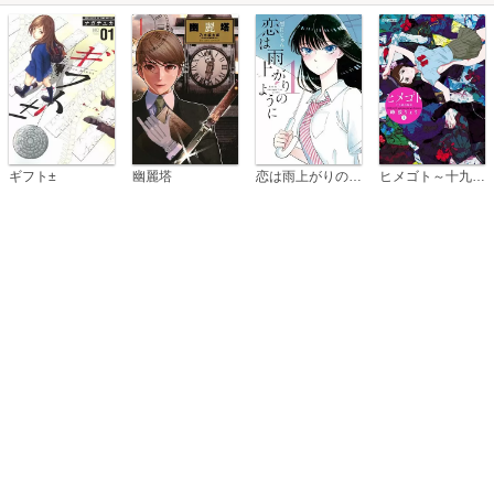
恋は雨上がりのように
ギフト±
幽麗塔
ヒメゴト～十九歳の制服～