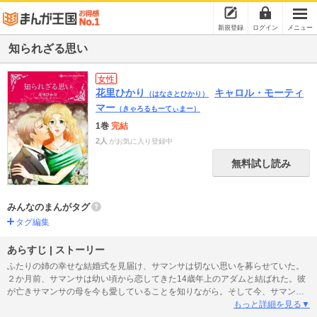
新規登録
ログイン
メニュー
知られざる思い
女性
花里ひかり
キャロル・モーティ
（はなさとひかり）
マー
（きゃろるもーてぃまー）
1巻
完結
2人
がお気に入り登録中
無料試し読み
みんなのまんがタグ
タグ編集
あらすじ | ストーリー
ふたりの姉の幸せな結婚式を見届け、サマンサは切ない思いを募らせていた。
２か月前、サマンサは幼い頃から恋してきた14歳年上のアダムと結ばれた。彼
が亡きサマンサの母を今も愛していることを知りながら。そして今、サマンサ
はアダムの子を妊娠している。愛していない女性との子供を彼が望むとは思え
もっと詳細を見る▼
ないわ。つらい気持ちを癒そうと南の島を訪れたサマンサだが、突然アダムが