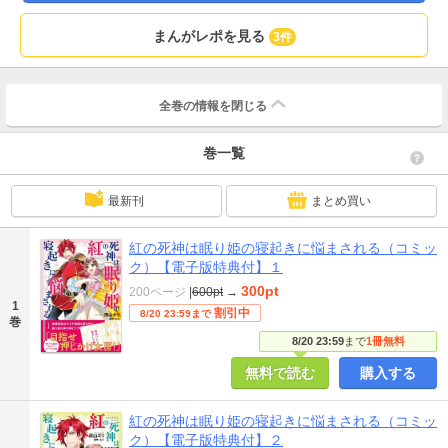
まんがレポを見る
3件
全巻の情報を
閉じる
巻一覧
最新刊
まとめ買い
紅の死神は眠り姫の寝起きに悩まされる（コミッ
ク）【電子版特典付】１
300pt
200ページ
|
600pt
→
1
割引中
8/20 23:59まで
巻
8/20 23:59
まで
1冊無料
無料で読む
購入する
紅の死神は眠り姫の寝起きに悩まされる（コミッ
ク）【電子版特典付】２