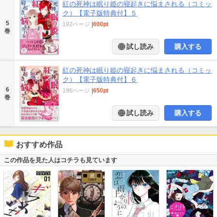
紅の死神は眠り姫の寝起きに悩まされる（コミッ
ク）【電子版特典付】５
5
192ページ
|
600pt
巻
試し読み
購入する
紅の死神は眠り姫の寝起きに悩まされる（コミッ
ク）【電子版特典付】６
6
196ページ
|
650pt
巻
試し読み
購入する
おすすめ作品
この作品を見た人はコチラも見ています