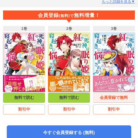
ド。リリスのことを信用していないジェスアルドは冷たい態度を崩さない。め
もっと詳細を見る▼
げないリリスはお飾りの妃でいる気はなく、果敢にジェスアルドにぶつかって
いく。しかしリリスにも実は秘密があって…！
会員登録
無料増量！
(無料)で
1巻
2巻
3巻
無料で読む
無料で読む
会員登録で無料
割引中
割引中
割引中
今すぐ会員登録する (無料)