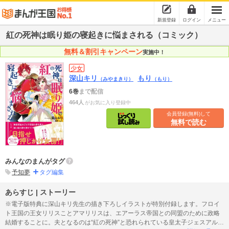
新規登録
ログイン
メニュー
紅の死神は眠り姫の寝起きに悩まされる（コミック）
無料＆割引キャンペーン
実施中！
少女
深山キリ
もり
（みやまきり）
（もり）
6巻
まで配信
464人
がお気に入り登録中
会員登録(無料)して
無料で読む
みんなのまんがタグ
予知夢
タグ編集
あらすじ | ストーリー
※電子版特典に深山キリ先生の描き下ろしイラストが特別付録します。フロイ
ト王国の王女リリスことアマリリスは、エアーラス帝国との同盟のために政略
結婚することに。夫となるのは“紅の死神”と恐れられている皇太子ジェスアル