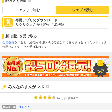
読み方を選択
アプリで読む
ウェブで読む
専用アプリのダウンロード
サクサクまんがを読めて多機能！
新刊通知を受け取る
会員登録
をすると「紅の死神は眠り姫の寝起きに悩まされる（コミック）」新
刊配信のお知らせが受け取れます。
みんなのまんがレポ
(
4.5
)
評価数
4
件
りすさん
購入者レポ