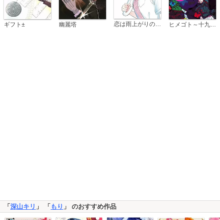
恋は雨上がりのように
ギフト±
幽麗塔
ヒメゴト～十九歳の制服～
「
深山キリ
」 「
もり
」 のおすすめ作品