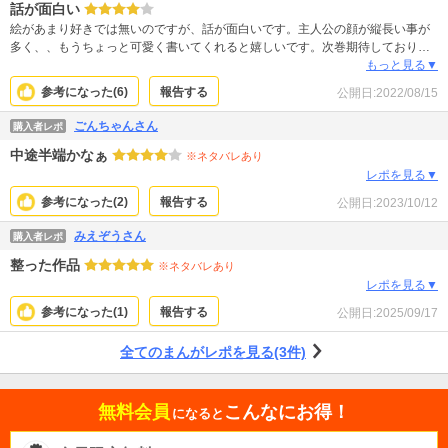
話が面白い
絵があまり好きでは無いのですが、話が面白いです。主人公の顔が縦長い事が
多く、、もうちょっと可愛く書いてくれると嬉しいです。次巻期待しておりま
す！
もっと見る▼
参考になった(
6
)
報告する
公開日:
2022/08/15
ごんちゃんさん
購入者レポ
中途半端かなぁ
※ネタバレあり
レポを見る▼
参考になった(
2
)
報告する
公開日:
2023/10/12
みえぞうさん
購入者レポ
整った作品
※ネタバレあり
レポを見る▼
参考になった(
1
)
報告する
公開日:
2025/09/17
全てのまんがレポを見る(3件)
無料会員
こんなにお得！
になると