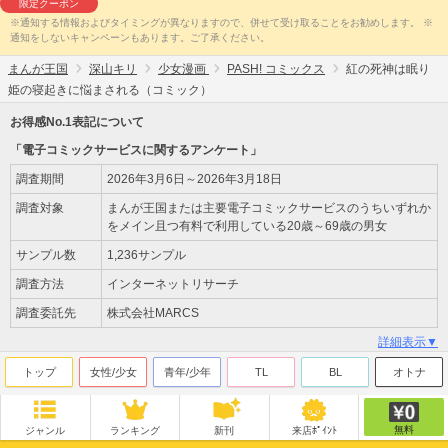
限定クーポン
※通知する情報およびタイミングが異なりますので、併せて受け取ることをお勧めします。 ※
通知をしないキャンペーンもあります。ご了承ください。
まんが王国
深山キリ
少女漫画
PASH! コミックス
紅の死神は眠り
姫の寝起きに悩まされる（コミック）
お得感No.1表記について
「電子コミックサービスに関するアンケート」
調査期間
2026年3月6日～2026年3月18日
調査対象
まんが王国または主要電子コミックサービスのうちいずれか
をメイン且つ有料で利用している20歳～69歳の男女
サンプル数
1,236サンプル
調査方法
インターネットリサーチ
調査委託先
株式会社MARCS
詳細表示▼
トップ
女性/少女
青年/少年
TL
BL
オトナ
無料
ジャンル
ランキング
新刊
来店ﾎﾟｲﾝﾄ