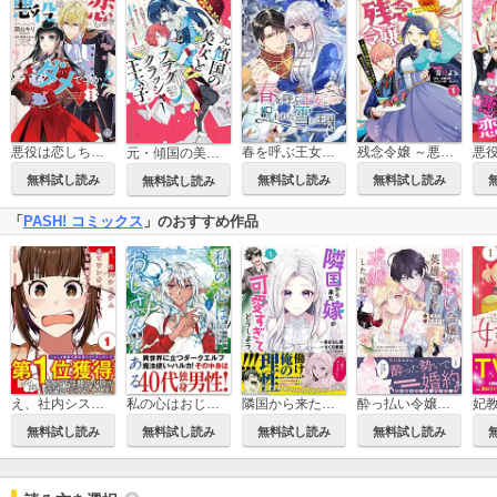
春を呼ぶ王女と呪われた雪の王国【タテヨミ】
悪役は恋しちゃダメですか？
残念令嬢 ～悪役令嬢に転生したので、残念な方向で応戦します～
元・傾国の美女とフラグクラッシャー王太子
無料試し読み
無料試し読み
無料試し読み
無料試し読み
「
PASH! コミックス
」のおすすめ作品
え、社内システム全てワンオペしている私を解雇ですか？（コミック）
私の心はおじさんである（コミック）
隣国から来た嫁が可愛すぎてどうしよう。（コミック）
酔っ払い令嬢が英雄と知らず求婚した結果 ～最強の神獣騎士から溺愛がはじまりました！？～（コミック）
無料試し読み
無料試し読み
無料試し読み
無料試し読み