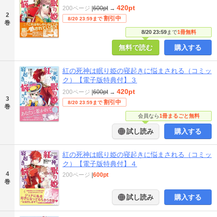
420pt
200ページ
|
600pt
→
2
割引中
8/20 23:59まで
巻
8/20 23:59
まで
1冊無料
無料で読む
購入する
紅の死神は眠り姫の寝起きに悩まされる（コミッ
ク）【電子版特典付】３
420pt
200ページ
|
600pt
→
3
割引中
8/20 23:59まで
巻
会員なら
1冊まるごと無料
試し読み
購入する
紅の死神は眠り姫の寝起きに悩まされる（コミッ
ク）【電子版特典付】４
4
200ページ
|
600pt
巻
試し読み
購入する