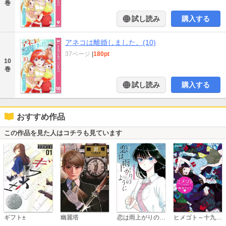
巻
試し読み
購入する
アネコは離婚しました。(10)
37ページ
|
180pt
10
巻
試し読み
購入する
おすすめ作品
この作品を見た人はコチラも見ています
恋は雨上がりのように
ギフト±
幽麗塔
ヒメゴト～十九歳の制服～