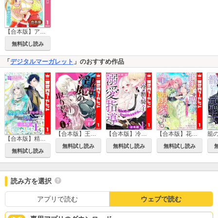
【合本版】アネコは離婚しました。
無料試し読み
「
デジタルマーガレット
」のおすすめ作品
【合本版】王子様は淫魔の取り替えっ子でした 貞淑な令嬢をダメにするニョロの誘惑
【合本版】冷酷騎士の溺愛指導 -10年分の甘い愛にとろけ中-
【合本版】花紡ぎの聖女は初恋の皇太子に溺愛される
【合本版】精霊魔法が使えない無能だと婚約破棄されたので、義妹の奴隷になるより追放を選びました
無料試し読み
無料試し読み
無料試し読み
無料試し読み
読み方を選択
アプリで読む
ウェブで読む