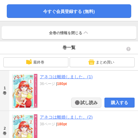
今すぐ会員登録する (無料)
全巻の情報を
閉じる
巻一覧
最終巻
まとめ買い
アネコは離婚しました。(1)
36ページ
|
180pt
1
巻
試し読み
購入する
アネコは離婚しました。(2)
38ページ
|
180pt
2
巻