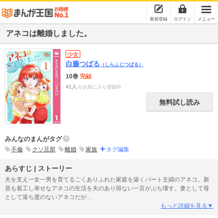
新規登録
ログイン
メニュー
アネコは離婚しました。
少女
白藤つばる
（しらふじつばる）
10巻
完結
41人
がお気に入り登録中
無料試し読み
みんなのまんがタグ
不倫
クソ旦那
離婚
家族
タグ編集
あらすじ | ストーリー
夫を支え一女一男を育てるごくありふれた家庭を築くパート主婦のアネコ。新
居も着工し幸せなアネコの生活を夫のあり得ない一言がぶち壊す。妻として母
として落ち度のないアネコだが…
もっと詳細を見る▼