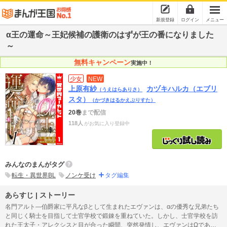
新規登録
ログイン
メニュー
α王の運命～王妃候補の護衛のはずが王の番になりました
～
無料キャンペーン
実施中！
少女
NEW
上原有紗
カヅキハルカ（エブリ
（うえはらありさ）
スタ）
（かづきはるかえぶりすた）
20巻
まで配信
118人
がお気に入り登録中
みんなのまんがタグ
転生・異世界BL
ノンケ受け
タグ編集
あらすじ | ストーリー
名門アルト―伯爵家に平凡なβとして生まれたエヴァンは、αの優秀な兄弟たち
と同じく騎士を目指して士官学校で鍛錬を重ねていた。しかし、士官学校を訪
れた王太子・アレクシスと目が合った瞬間、突然発情し、エヴァンはΩである