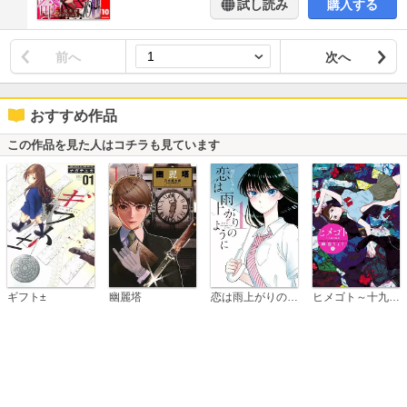
試し読み
購入する
前へ
次へ
おすすめ作品
この作品を見た人はコチラも見ています
恋は雨上がりのように
ギフト±
幽麗塔
ヒメゴト～十九歳の制服～