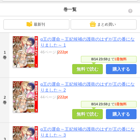
巻一覧
最新刊
まとめ買い
α王の運命～王妃候補の護衛のはずが王の番にな
りました～ 1
46ページ
|
222pt
1
巻
8/14 23:59
まで
1冊無料
無料で読む
購入する
α王の運命～王妃候補の護衛のはずが王の番にな
りました～ 2
44ページ
|
222pt
2
巻
8/14 23:59
まで
1冊無料
無料で読む
購入する
α王の運命～王妃候補の護衛のはずが王の番にな
りました～ 3
3