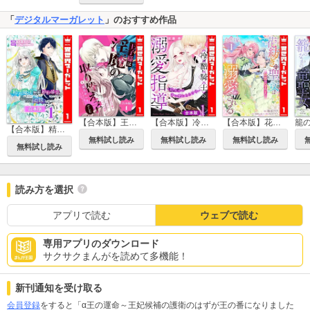
「
デジタルマーガレット
」のおすすめ作品
【合本版】王子様は淫魔の取り替えっ子でした 貞淑な令嬢をダメにするニョロの誘惑
【合本版】冷酷騎士の溺愛指導 -10年分の甘い愛にとろけ中-
【合本版】花紡ぎの聖女は初恋の皇太子に溺愛される
【合本版】精霊魔法が使えない無能だと婚約破棄されたので、義妹の奴隷になるより追放を選びました
無料試し読み
無料試し読み
無料試し読み
無料試し読み
読み方を選択
アプリで読む
ウェブで読む
専用アプリのダウンロード
サクサクまんがを読めて多機能！
新刊通知を受け取る
会員登録
をすると「α王の運命～王妃候補の護衛のはずが王の番になりました