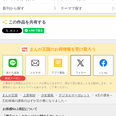
新刊から探す
テーマで探す
この作品を共有する
まんが王国のお得情報を受け取ろう
友だち追加
メルマガ
アプリ通知
フォロー
いいね
限定クーポン
※通知する情報およびタイミングが異なりますので、併せて受け取ることをお勧めします。 ※
通知をしないキャンペーンもあります。ご了承ください。
まんが王国
上原有紗
少女漫画
デジタルマーガレット
α王の運命～
王妃候補の護衛のはずが王の番になりました～
お得感No.1表記について