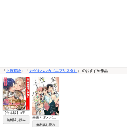
「
上原有紗
」 「
カヅキハルカ（エブリスタ）
」 のおすすめ作品
【合本版】α王の運命～王妃候補の護衛のはずが王の番になりました～
未来と彼とパパ事情
無料試し読み
無料試し読み