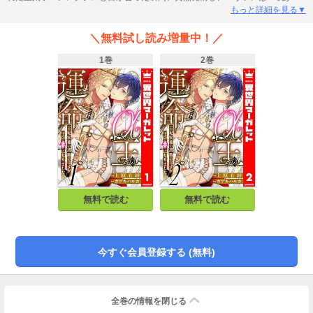
ことが発覚する。同級生に襲われかけたところを王太子に救われたエヴァン
もっと詳細を見る▼
は、後に王宮へ呼ばれ、王妃候補たちの護衛役を任される。護衛という名目な
がら、次第に王太子から寵愛されるようになり――。 ※本作品は小説投稿サ
＼無料試し読み増量中！／
イト「エブリスタ」で人気の「王の運命は後宮で王妃候補の護衛をしていまし
た。」のコミカライズです。
1巻
2巻
無料で読む
無料で読む
今すぐ会員登録する (無料)
全巻の情報を
閉じる