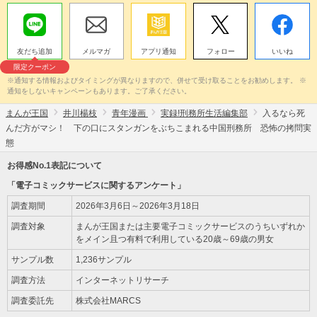
友だち追加
メルマガ
アプリ通知
フォロー
いいね
限定クーポン
※通知する情報およびタイミングが異なりますので、併せて受け取ることをお勧めします。 ※
通知をしないキャンペーンもあります。ご了承ください。
まんが王国
井川楊枝
青年漫画
実録!刑務所生活編集部
入るなら死
んだ方がマシ！ 下の口にスタンガンをぶちこまれる中国刑務所 恐怖の拷問実
態
お得感No.1表記について
「電子コミックサービスに関するアンケート」
調査期間
2026年3月6日～2026年3月18日
調査対象
まんが王国または主要電子コミックサービスのうちいずれか
をメイン且つ有料で利用している20歳～69歳の男女
サンプル数
1,236サンプル
調査方法
インターネットリサーチ
調査委託先
株式会社MARCS