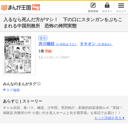
新規登録
ログイン
メニュー
入るなら死んだ方がマシ！ 下の口にスタンガンをぶちこ
まれる中国刑務所 恐怖の拷問実態
青年
井川楊枝
タキオン
（いがわようじ）
（たきおん）
1巻
完結
1人
がお気に入り登録中
みんなのまんがタグ
タグ編集
あらすじ | ストーリー
ギャル女囚、食ハラ、極道、少年院、死刑執行…刺激的娯楽漫画ルポ『実録！
体験談 刑務所の中 小遣い付き老人ホームと化す贖罪場』を単話でお届け！！
もっと詳細を見る▼