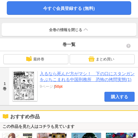
今すぐ会員登録する (無料)
全巻の情報を
閉じる
巻一覧
最終巻
まとめ買い
入るなら死んだ方がマシ！ 下の口にスタンガン
をぶちこまれる中国刑務所 恐怖の拷問実態(1)
1
9ページ
|
50pt
巻
購入する
おすすめ作品
この作品を見た人はコチラも見ています