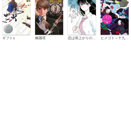
恋は雨上がりのように
ギフト±
幽麗塔
ヒメゴト～十九歳の制服～