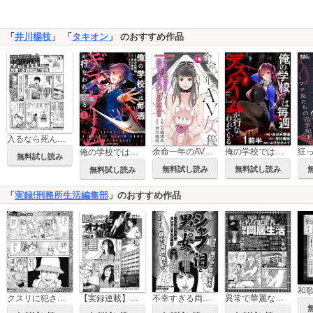
「
井川楊枝
」 「
タキオン
」 のおすすめ作品
入るなら死んだほうがマシ！中国の刑務所 驚愕の拷問実態
余命一年のAV女優 モバMAN DIGITAL COMICS
俺の学校では毎週デスゲームが行なわれている 【連載版】
俺の学校では毎週デスゲームが行なわれている
無料試し読み
無料試し読み
無料試し読み
無料試し読み
「
実録!刑務所生活編集部
」のおすすめ作品
クスリに犯された元女教師
【実録連載】女囚ってスケベな生き物なんです 札幌刑務支所編 オナ中痴女獄で妄想力アップ
不幸すぎる両刀使い女囚 シャブと泪と男と女
異常で華麗な有名女犯罪者たちとの獄中同居生活