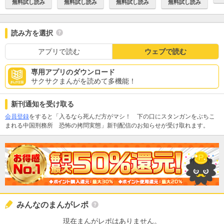
無料試し読み
無料試し読み
無料試し読み
無料試し読み
読み方を選択
アプリで読む
ウェブで読む
専用アプリのダウンロード
サクサクまんがを読めて多機能！
新刊通知を受け取る
会員登録
をすると「入るなら死んだ方がマシ！ 下の口にスタンガンをぶちこ
まれる中国刑務所 恐怖の拷問実態」新刊配信のお知らせが受け取れます。
みんなのまんがレポ
現在まんがレポはありません。