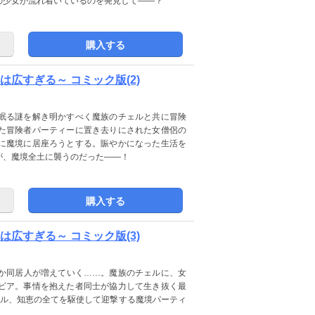
の少女が流れ着いているのを発見して――？
購入する
広すぎる～ コミック版(2)
眠る謎を解き明かすべく魔族のチェルと共に冒険
た冒険者パーティーに置き去りにされた女僧侶の
に魔境に居座ろうとする。賑やかになった生活を
が、魔境全土に襲うのだった――！
購入する
広すぎる～ コミック版(3)
か同居人が増えていく……。魔族のチェルに、女
ビア。事情を抱えた者同士が協力して生き抜く最
キル、知恵の全てを駆使して迎撃する魔境パーティ