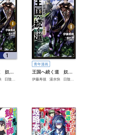
青年漫画
王国へ続く道 奴隷剣士の成り上がり英雄譚【分冊版】
王国へ続く道 奴隷剣士の成り上がり英雄譚【タテスク】
快
日陰影次
伊藤寿規
湯水快
日陰影次