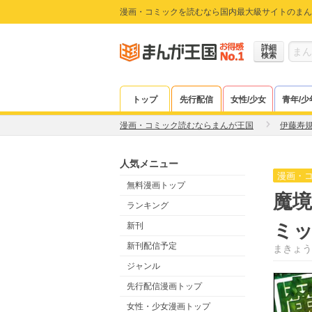
漫画・コミックを読むなら国内最大級サイトのまん
詳細
検索
トップ
先行配信
女性/少女
青年/少
漫画・コミック読むならまんが王国
伊藤寿
人気メニュー
漫画・
無料漫画トップ
魔境
ランキング
ミ
新刊
新刊配信予定
まきょう
ジャンル
先行配信漫画トップ
女性・少女漫画トップ