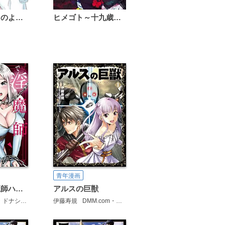
恋は雨上がりのように
ヒメゴト～十九歳の制服～
青年漫画
異世界で淫魔師ハレム
アルスの巨獣
ドナシアン
伊藤寿規
DMM.com・旭プロダクション