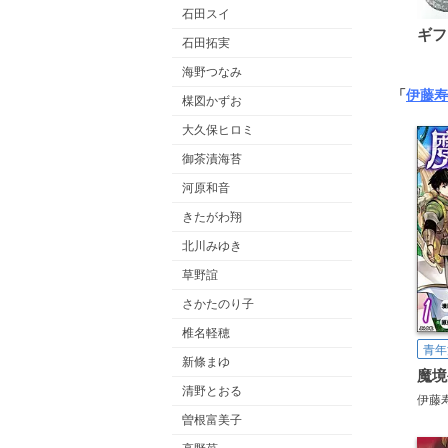
石田スイ
ギフ
石田拓実
海野つなみ
「
伊藤寿
楳図かずお
大久保ヒロミ
御茶漬海苔
河原和音
きたがわ翔
北川みゆき
草野誼
さかたのり子
椎名軽穂
青年
新條まゆ
清野とおる
伊藤
曽根富美子