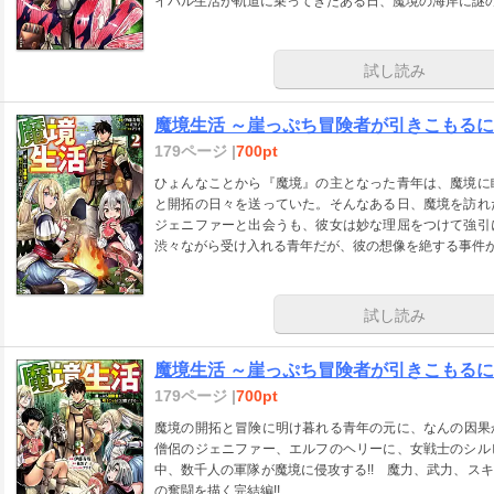
イバル生活が軌道に乗ってきたある日、魔境の海岸に謎
試し読み
魔境生活 ～崖っぷち冒険者が引きこもるには
179ページ |
700pt
ひょんなことから『魔境』の主となった青年は、魔境に
と開拓の日々を送っていた。そんなある日、魔境を訪れ
ジェニファーと出会うも、彼女は妙な理屈をつけて強引
渋々ながら受け入れる青年だが、彼の想像を絶する事件
試し読み
魔境生活 ～崖っぷち冒険者が引きこもるには
179ページ |
700pt
魔境の開拓と冒険に明け暮れる青年の元に、なんの因果
僧侶のジェニファー、エルフのヘリーに、女戦士のシル
中、数千人の軍隊が魔境に侵攻する!! 魔力、武力、ス
の奮闘を描く完結編!!