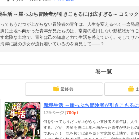
境生活 ～崖っぷち冒険者が引きこもるには広すぎる～ コミック版
やってもうだつが上がらない冒険者の青年は、人生を変えるべく一念発
を胸に土地へ向かった青年が見たものは、常識の通用しない動植物がう
とす危険な土地で、青年は己の知恵と力で生活を整えていく。そしてサ
の海岸に謎の少女が流れ着いているのを発見して――？
巻一覧
最終巻
魔境生活 ～崖っぷち冒険者が引きこもるには
179ページ |
700pt
何をやってもうだつが上がらない冒険者の青年は、人生
する。だが、希望を胸に土地へ向かった青年が見たもの
であった！ 気を抜けば命を落とす危険な土地で、青年