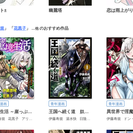
ト±
幽麗塔
規
」 「
花黒子
」
のおすすめ作品
…他
漫画
青年漫画
青年漫画
魔境生活 ～崖っぷち冒険者が引きこもるには広すぎる～ コミック版 （分冊版）
王国へ続く道 奴隷剣士の成り上がり英雄譚
寿規
花黒子
アリオ
伊藤寿規
湯水快
日陰影次
伊藤寿規
ドン・