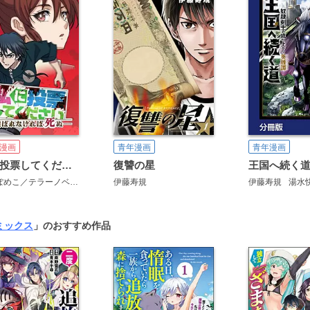
漫画
青年漫画
青年漫画
私に投票してください ―選ばれなければ死ぬ―
復讐の星
白雪ぽめこ／テラーノベル
伊藤寿規
竹澤香介
伊藤寿規
伊藤寿規
湯水
ミックス
」のおすすめ作品