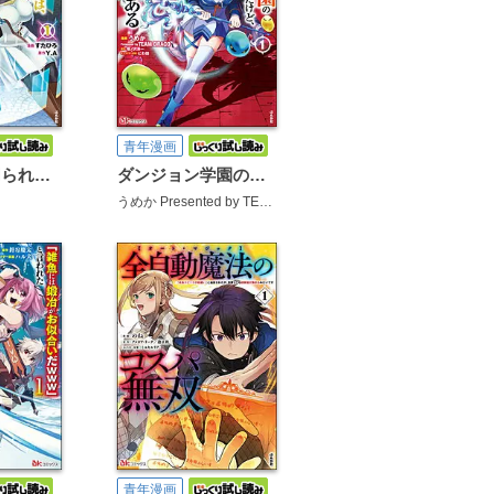
青年漫画
婚約者に裏切られた錬金術師は、独立して『ざまぁ』します コミック版
ダンジョン学園の底辺に転生したけど、なぜか俺には攻略本がある コミック版
うめか Presented by TEAM DRACO
塔ノ沢渓一
にわ田
青年漫画