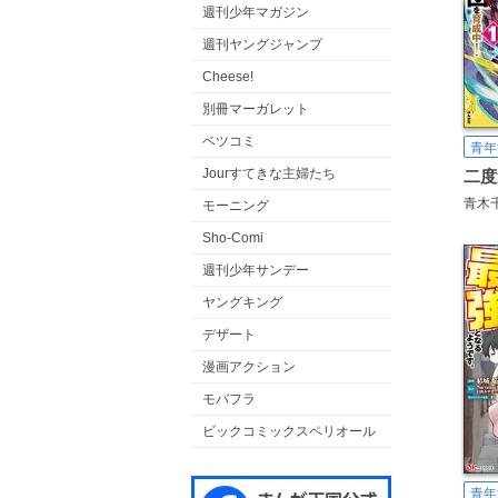
週刊少年マガジン
週刊ヤングジャンプ
Cheese!
別冊マーガレット
ベツコミ
青年
Jourすてきな主婦たち
青木
モーニング
Sho-Comi
週刊少年サンデー
ヤングキング
デザート
漫画アクション
モバフラ
ビックコミックスペリオール
青年