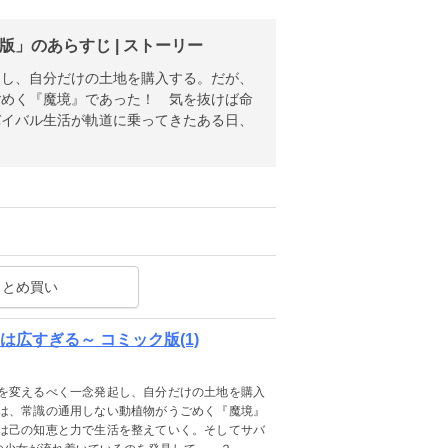
」のあらすじ | ストーリー
起し、自分だけの土地を購入する。だが、
ごめく『魔境』であった！ 気を抜けば命
バイバル生活が軌道に乗ってきたある日、
まとめ買い
広すぎる～ コミック版(1)
を変えるべく一念発起し、自分だけの土地を購入
は、常識の通用しない動植物がうごめく『魔境』
は己の知恵と力で生活を整えていく。そしてサバ