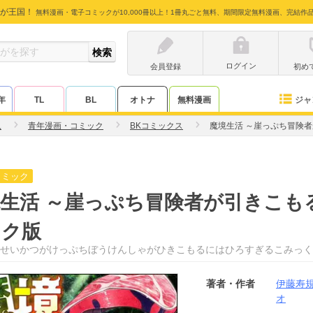
が王国！
無料漫画・電子コミックが10,000冊以上！1冊丸ごと無料、期間限定無料漫画、完結作
ログイン
会員登録
初め
ジャ
年
TL
BL
オトナ
無料漫画
規
青年漫画・コミック
BKコミックス
魔境生活 ～崖っぷち冒険
コミック
生活 ～崖っぷち冒険者が引きこも
ック版
せいかつがけっぷちぼうけんしゃがひきこもるにはひろすぎるこみっく
著者・作者
伊藤寿
オ