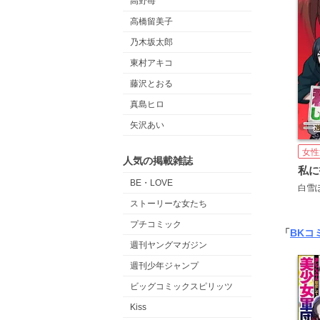
高野苺
高橋留美子
乃木坂太郎
東村アキコ
藤沢とおる
真島ヒロ
矢沢あい
女性
人気の掲載雑誌
BE・LOVE
ストーリーな女たち
プチコミック
「
BKコ
週刊ヤングマガジン
週刊少年ジャンプ
ビッグコミックスピリッツ
Kiss