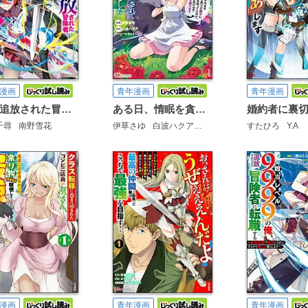
漫画
青年漫画
青年漫画
二度追放された冒険者、激レアスキル駆使して美少女軍団を育成中！ コミック版
ある日、惰眠を貪っていたら一族から追放されて森に捨てられました そのまま寝てたら周りが勝手に魔物の国を作ってたけど、私は気にせず今日も眠ります コミック版
千尋
南野雪花
伊草さゆ
白波ハクア
まさよ
すたひろ
Y.A
漫画
青年漫画
青年漫画