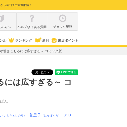
品から新刊まで多数配信！
チェック履歴
ての方へ
ヘルプ/よくある質問
ンル
ランキング
新刊
来店ポイント
者が引きこもるには広すぎる～ コミック版
るには広すぎる～ コ
ばん
規
花黒子
アリ
（いとうとしのり）
（はなぼくろ）