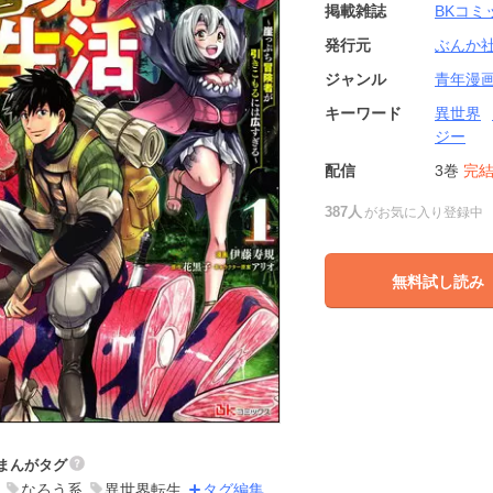
掲載雑誌
BKコミ
発行元
ぶんか
ジャンル
青年漫
キーワード
異世界
ジー
配信
3巻
完
387人
がお気に入り登録中
無料試し読み
まんがタグ
なろう系
異世界転生
タグ編集