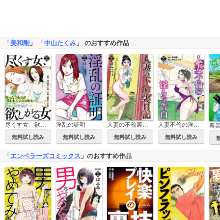
「
美和剛
」 「
中山たくみ
」 のおすすめ作品
尽くす女、欲しがる女
淫乱の証明
人妻の不倫裏日記
人妻不倫の淫らな告白
無料試し読み
無料試し読み
無料試し読み
無料試し読み
「
エンペラーズコミックス
」のおすすめ作品