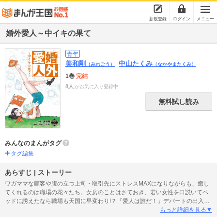
新規登録
ログイン
メニュー
婚外愛人～中イキの果て
青年
美和剛
中山たくみ
（みわごう）
（なかやまたくみ）
1巻
完結
8人
がお気に入り登録中
無料試し読み
みんなのまんがタグ
タグ編集
あらすじ | ストーリー
ワガママな顧客や腹の立つ上司・取引先にストレスMAXになりながらも、癒し
てくれるのは職場の花々たち。女房のことはさておき、若い女性を口説いてベ
ッドに誘えたなら職場も天国に早変わり!？『愛人は誰だ！』デパートの出入り
業者の三島は風俗業界のライターの友人と一緒にキャバクラに来ていた。最近
もっと詳細を見る▼