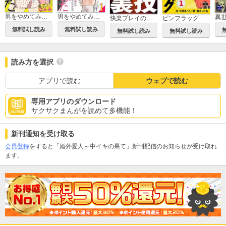
男をやめてみた～癌になったので女装して恋をすることにしました～
男をやめてみた～癌になったので女装して恋をすることにしました～ 【単行本版】
快楽プレイの裏技
ピンフラッグ
無料試し読み
無料試し読み
無料試し読み
無料試し読み
読み方を選択
アプリで読む
ウェブで読む
専用アプリのダウンロード
サクサクまんがを読めて多機能！
新刊通知を受け取る
会員登録
をすると「婚外愛人～中イキの果て」新刊配信のお知らせが受け取れ
ます。