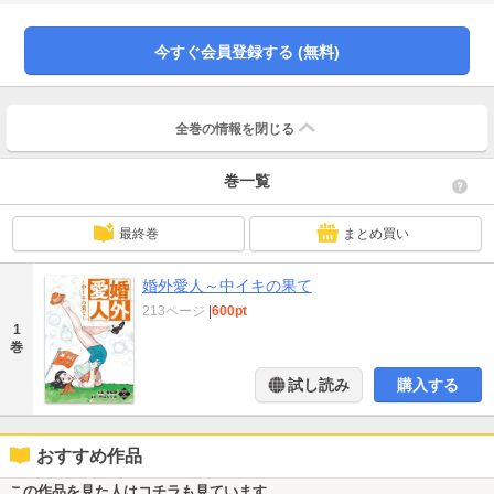
は女房相手では勃たないという話をすると、友人からは若い女との浮気を勧め
られる。その思い出だけで半年はイケるのだと。そんな中、キャバクラのフロ
アにデパートの受付嬢の由香の姿を見つけた。職場に内緒のアルバイトなのだ
今すぐ会員登録する (無料)
ろう。この偶然をチャンスに変えようと由香を口説き落とした三島だが、ここ
ぞというところで由香が取引先の部長の愛人だと発覚！相手が悪いと退散する
が、デパガの緩さを知った三島は次のターゲットを探すことにする。さてはて
三島は若いおネエちゃんと一発やれるのか？『合コンの掟』営業の今野の仕事
全巻の情報を
閉じる
は取引先の接待。男芸者となって相手を持ち上げる日々にストレスが溜まりま
くっていた。憂さ晴らし居酒屋で飲んでいると、その店で合コンをするという
巻一覧
会社の後輩たちとばったり出会った。聞けばただの合コンじゃなく、男も女も
出会ったその日のうちにSEXするのが目的のヤリコンだという！羨ましくてた
まらない今野は、後輩にねじ込んでヤリコンのメンバーに加えてもらう。宴会
最終巻
まとめ買い
部長として名を馳せた今野はここぞとばかりに張り切るのだった！『恋の条
件」住宅設備会社営業の松島の想い人は中途採用の事務員の朋美だ。俺は42
歳、もう少し若けりゃ口説くのに…と嘆く松島だったが、取引先の社長に「恋
婚外愛人～中イキの果て
愛は誠意と優しさと体力だ！」と豪語され、アタックしようと決意する。社員
213ページ
|
600pt
旅行で朋美にアプローチすると、朋美の反応は複雑で…。この恋は成就するの
1
かしないのか！？他に『恋めぐりバスツアー』『快感、配達いたします』『憧
巻
れの黒いレース』『社内不倫はしたたかに！』『熱帯夜』を収録。仕事に生き
る男の悲喜こもごもを美和剛と中山たくみがタッグを組んでお贈りする官能短
試し読み
購入する
編集第1弾！だけど女たちは、男が思うよりもしたたかで…。
おすすめ作品
この作品を見た人はコチラも見ています