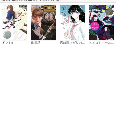
恋は雨上がりのように
ギフト±
幽麗塔
ヒメゴト～十九歳の制服～