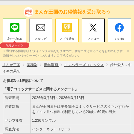
まんが王国のお得情報を受け取ろう
友だち追加
メルマガ
アプリ通知
フォロー
いいね
限定クーポン
※通知する情報およびタイミングが異なりますので、併せて受け取ることをお勧めします。 ※
通知をしないキャンペーンもあります。ご了承ください。
まんが王国
美和剛
青年漫画
エンペラーズコミックス
婚外愛人～中
イキの果て
お得感No.1表記について
「電子コミックサービスに関するアンケート」
調査期間
2026年3月6日～2026年3月18日
調査対象
まんが王国または主要電子コミックサービスのうちいずれか
をメイン且つ有料で利用している20歳～69歳の男女
サンプル数
1,236サンプル
調査方法
インターネットリサーチ