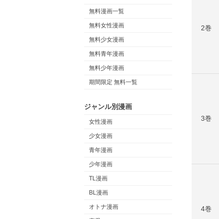
無料漫画一覧
無料女性漫画
2巻
無料少女漫画
無料青年漫画
無料少年漫画
期間限定 無料一覧
ジャンル別漫画
3巻
女性漫画
少女漫画
青年漫画
少年漫画
TL漫画
BL漫画
オトナ漫画
4巻