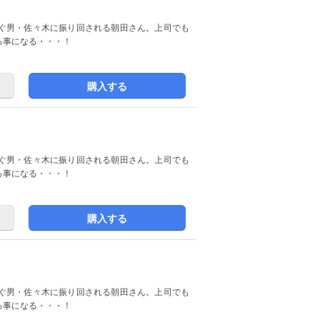
ぐ男・佐々木に振り回される朝田さん。上司でも
る事になる・・・！
購入する
ぐ男・佐々木に振り回される朝田さん。上司でも
る事になる・・・！
購入する
ぐ男・佐々木に振り回される朝田さん。上司でも
る事になる・・・！