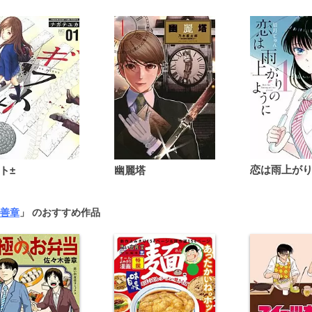
ト±
幽麗塔
善章
」 のおすすめ作品