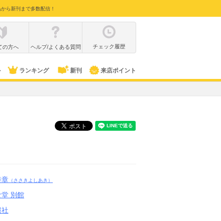
品から新刊まで多数配信！
チェック履歴
ての方へ
ヘルプ/よくある質問
ル
ランキング
新刊
来店ポイント
善章
（ささきよしあき）
堂 別館
報社