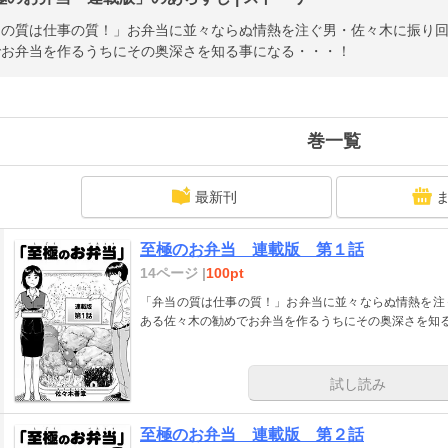
当の質は仕事の質！」お弁当に並々ならぬ情熱を注ぐ男・佐々木に振り
でお弁当を作るうちにその奥深さを知る事になる・・・！
巻一覧
最新刊
至極のお弁当 連載版 第１話
14ページ |
100pt
「弁当の質は仕事の質！」お弁当に並々ならぬ情熱を注
ある佐々木の勧めでお弁当を作るうちにその奥深さを知
試し読み
至極のお弁当 連載版 第２話