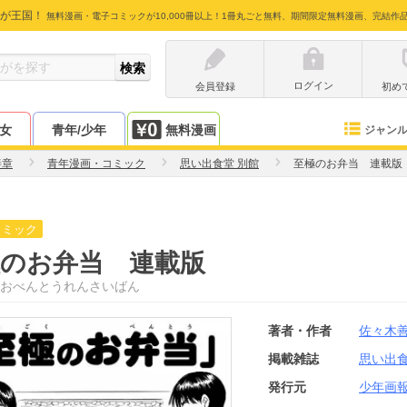
が王国！
無料漫画・電子コミックが10,000冊以上！1冊丸ごと無料、期間限定無料漫画、完結作
ログイン
会員登録
初め
少女
青年/少年
無料漫画
ジャン
善章
青年漫画・コミック
思い出食堂 別館
至極のお弁当 連載版
コミック
極のお弁当 連載版
おべんとうれんさいばん
著者・作者
佐々木
掲載雑誌
思い出食
発行元
少年画