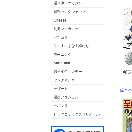
週刊少年マガジン
週刊ヤングジャンプ
Cheese!
別冊マーガレット
ベツコミ
Jourすてきな主婦たち
モーニング
Sho-Comi
ギフ
週刊少年サンデー
ヤングキング
デザート
「
佐々木
漫画アクション
モバフラ
ビックコミックスペリオール