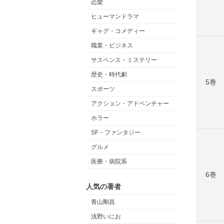
恋愛
ヒューマンドラマ
ギャグ・コメディー
職業・ビジネス
サスペンス・ミステリー
歴史・時代劇
5巻
スポーツ
アクション・アドベンチャー
ホラー
SF・ファンタジー
グルメ
医療・病院系
6巻
人気の著者
青山剛昌
浅野いにお