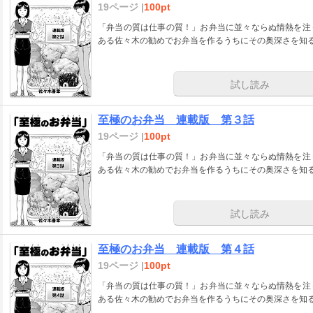
19ページ |
100pt
「弁当の質は仕事の質！」お弁当に並々ならぬ情熱を注
ある佐々木の勧めでお弁当を作るうちにその奥深さを知
試し読み
至極のお弁当 連載版 第３話
19ページ |
100pt
「弁当の質は仕事の質！」お弁当に並々ならぬ情熱を注
ある佐々木の勧めでお弁当を作るうちにその奥深さを知
試し読み
至極のお弁当 連載版 第４話
19ページ |
100pt
「弁当の質は仕事の質！」お弁当に並々ならぬ情熱を注
ある佐々木の勧めでお弁当を作るうちにその奥深さを知