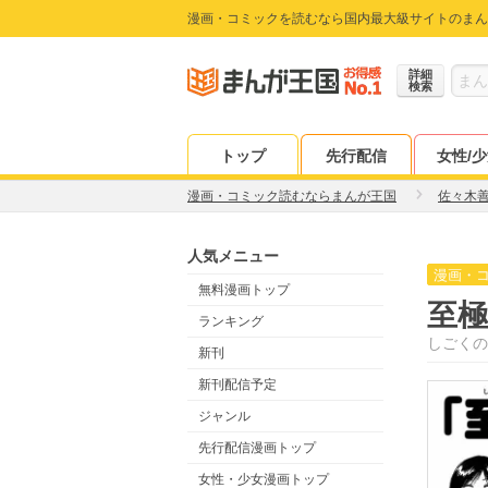
漫画・コミックを読むなら国内最大級サイトのまん
詳細
検索
トップ
先行配信
女性/
漫画・コミック読むならまんが王国
佐々木
人気メニュー
漫画・
無料漫画トップ
至
ランキング
しごくの
新刊
新刊配信予定
ジャンル
先行配信漫画トップ
女性・少女漫画トップ