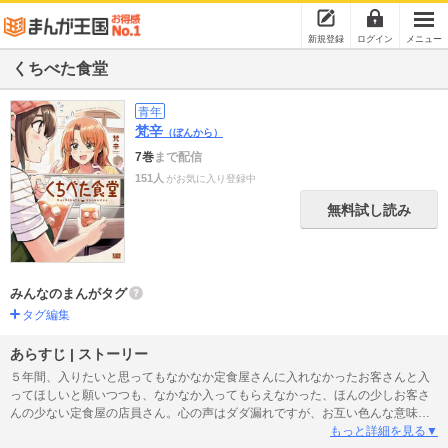
新規登録
ログイン
メニュー
くちべた食堂
青年
梵辛
（ぼんから）
7巻
まで配信
151人
がお気に入り登録中
無料試し読み
みんなのまんがタグ
タグ編集
あらすじ | ストーリー
５年間、入りたいと思ってもなかなか定食屋さんに入れなかったお客さんと入
ってほしいと願いつつも、なかなか入ってもらえなかった、ほんの少しお客さ
んの少ない定食屋の店員さん。心の声はダダ漏れですが、お互い色んな意味で
好意を伝えきれません。じれったいふたりの関係は、友情？ それとも…
もっと詳細を見る▼