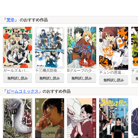
「
梵辛
」 のおすすめ作品
十三機兵防衛圏 公式コミックアンソロジー
ガールズ＆パンツァー アバンティ！ アンツィオ高校
Bグループの少年X
チ
チュンの恩返し 分冊版
無料試し読み
無料試し読み
無料試し読み
無料試し読み
「
ビームコミックス
」のおすすめ作品