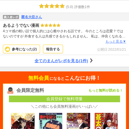
(
5.0
)
評価数
1
件
匿名大臣さん
購入者レポ
あるようでない漫画
4コマ感の軽い話で個人的には心癒やされる話です。 今のところは恋愛？では
ないのですが 外食する人は共感できるかもしれません。 私は、仲良くなれる
か？というもどかしさの部分が好きで、 はよ仲良くなれよ！と、もどかしい部
もっと見る▼
分が嫌いです。 …結局好きです。
参考になった(
2
)
報告する
公開日:
2022/01/21
全てのまんがレポを見る(1件)
無料会員
こんなにお得！
になると
会員限定無料
もっと無料が読める！
会員登録で無料増量
＼この他にも会員無料漫画がいっぱい／