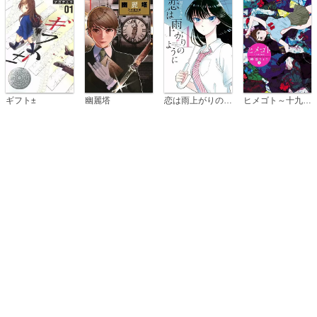
恋は雨上がりのように
ギフト±
幽麗塔
ヒメゴト～十九歳の制服～