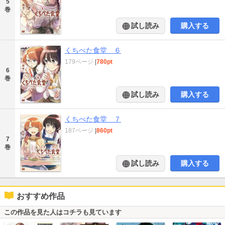
5
巻
試し読み
購入する
くちべた食堂 ６
179ページ
|
780pt
6
巻
試し読み
購入する
くちべた食堂 ７
187ページ
|
860pt
7
巻
試し読み
購入する
おすすめ作品
この作品を見た人はコチラも見ています