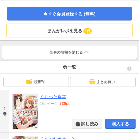
恋……？総いいね数１００万超えの大人気ＷＥＢマンガが描き下ろしを加え
て、待望の書籍化！
今すぐ会員登録する (無料)
まんがレポを見る
1件
全巻の情報を
閉じる
巻一覧
最新刊
まとめ買い
くちべた食堂
169ページ
|
730pt
1
巻
試し読み
購入する
くちべた食堂 ２