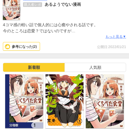
あるようでない漫画
購入者レポ
4コマ感の軽い話で個人的には心癒やされる話です。
今のところは恋愛？ではないのですが
外食する人は共感できるかもしれません。
もっと見る▼
私は、仲良くなれるか？というもどかしさの部分が好きで、
参考になった(
2
)
公開日:2022/01/21
はよ仲良くなれよ！と、もどかしい部分が嫌いです。
…結局好きです。
新着順
人気順