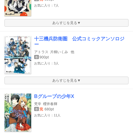
お気に入り：7人
あらすじを見る▼
十三機兵防衛圏 公式コミックアンソロジ
ー
アトラス
片桐いくみ
他
900pt
巻
お気に入り：3人
あらすじを見る▼
Bグループの少年X
梵辛
櫻井春輝
完
680pt
巻
お気に入り：11人