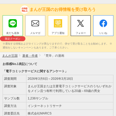
まんが王国のお得情報を受け取ろう
友だち追加
メルマガ
アプリ通知
フォロー
いいね
限定クーポン
※通知する情報およびタイミングが異なりますので、併せて受け取ることをお勧めします。 ※
通知をしないキャンペーンもあります。ご了承ください。
まんが王国
著者・作者
「梵辛」の漫画
お得感No.1表記について
「電子コミックサービスに関するアンケート」
調査期間
2026年3月6日～2026年3月18日
調査対象
まんが王国または主要電子コミックサービスのうちいずれか
をメイン且つ有料で利用している20歳～69歳の男女
サンプル数
1,236サンプル
調査方法
インターネットリサーチ
調査委託先
株式会社MARCS