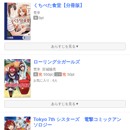
くちべた食堂【分冊版】
梵辛
0pt
巻
あらすじを見る▼
ローリング☆ガールズ
梵辛
宮城陽亮
完
550pt
完
50pt
巻
コマ
お気に入り：6人
あらすじを見る▼
Tokyo 7th シスターズ 電撃コミックアン
ソロジー