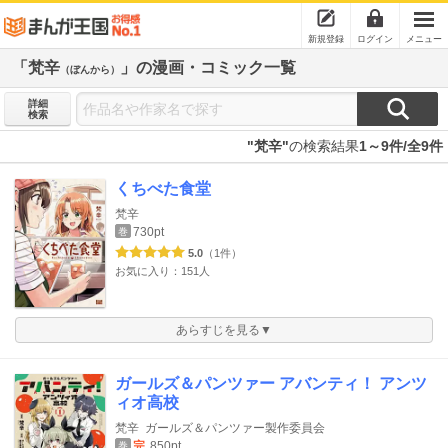
新規登録
ログイン
メニュー
「梵辛
」の漫画・コミック一覧
（ぼんから）
詳細
検索
"梵辛"
の検索結果
1～9件/全9件
くちべた食堂
梵辛
730pt
巻
5.0
（1件）
お気に入り：151人
あらすじを見る▼
ガールズ＆パンツァー アバンティ！ アンツ
ィオ高校
梵辛
ガールズ＆パンツァー製作委員会
完
850pt
巻