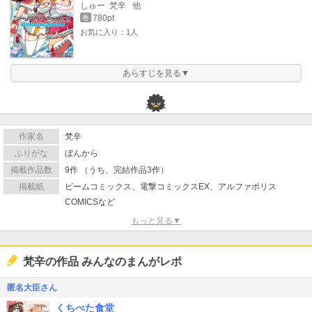
しゅー
梵辛
他
780pt
巻
お気に入り：1人
あらすじを見る▼
作家名
梵辛
ふりがな
ぼんから
掲載作品数
9作 （うち、完結作品3作）
掲載紙
ビームコミックス、電撃コミックスEX、アルファポリス
COMICSなど
もっと見る▼
梵辛の作品 みんなのまんがレポ
匿名大臣さん
くちべた食堂