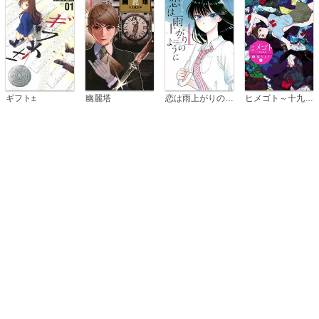
恋は雨上がりのように
ギフト±
幽麗塔
ヒメゴト～十九歳の制服～