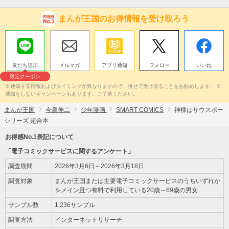
まんが王国のお得情報を受け取ろう
友だち追加
メルマガ
アプリ通知
フォロー
いいね
限定クーポン
※通知する情報およびタイミングが異なりますので、併せて受け取ることをお勧めします。 ※
通知をしないキャンペーンもあります。ご了承ください。
まんが王国
今泉伸二
少年漫画
SMART COMICS
神様はサウスポー
シリーズ 超合本
お得感No.1表記について
「電子コミックサービスに関するアンケート」
調査期間
2026年3月6日～2026年3月18日
調査対象
まんが王国または主要電子コミックサービスのうちいずれか
をメイン且つ有料で利用している20歳～69歳の男女
サンプル数
1,236サンプル
調査方法
インターネットリサーチ