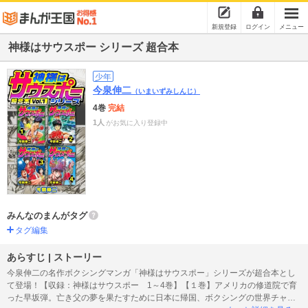
新規登録
ログイン
メニュー
神様はサウスポー シリーズ 超合本
少年
今泉伸二
（いまいずみしんじ）
4巻
完結
1人
がお気に入り登録中
みんなのまんがタグ
タグ編集
あらすじ | ストーリー
今泉伸二の名作ボクシングマンガ「神様はサウスポー」シリーズが超合本とし
て登場！【収録：神様はサウスポー 1～4巻】【１巻】アメリカの修道院で育
った早坂弾。亡き父の夢を果たすために日本に帰国、ボクシングの世界チャン