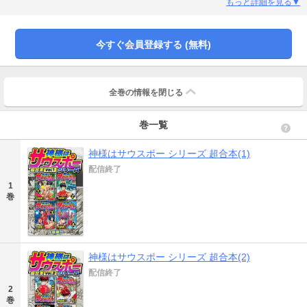
ピオンを目指す！【２巻】デビュー戦で、「リング上の殺人鬼」と恐れられる
もっと詳細を見る▼
北村友樹と対決！一進一退の攻防の決着は？【３巻】雷鳳院ジムから引き抜き
を申し出られたが、弾は井上ジムを離れないことで雷鳳院会長の怒りを買って
しまう。【４巻】因縁の対決で、雷鳳院第一の刺客・スネーキー・坂田を倒す
今すぐ会員登録する (無料)
弾！次の相手は…？
全巻の情報を
閉じる
巻一覧
神様はサウスポー シリーズ 超合本(1)
配信終了
1
巻
神様はサウスポー シリーズ 超合本(2)
配信終了
2
巻