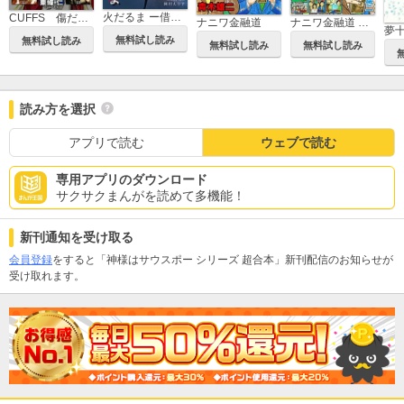
火だるま ー借金の生き地獄に陥ってー
CUFFS 傷だらけの地図（豪華版）
ナニワ金融道
ナニワ金融道 超合本版
夢
無料試し読み
無料試し読み
無料試し読み
無料試し読み
読み方を選択
アプリで読む
ウェブで読む
専用アプリのダウンロード
サクサクまんがを読めて多機能！
新刊通知を受け取る
会員登録
をすると「神様はサウスポー シリーズ 超合本」新刊配信のお知らせが
受け取れます。