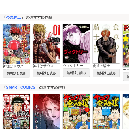
「
今泉伸二
」 のおすすめ作品
ヴィクトリー
神様はサウスポーDIAMOND
食卓の騎士
神様はサウスポー
チェ
無料試し読み
無料試し読み
無料試し読み
無料試し読み
「
SMART COMICS
」のおすすめ作品