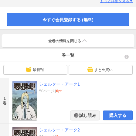
で、レンジャーたちは人間と機械を融合するアダマ手術を施し、クモに挑む
もっと詳細を見る▼
が…果たしてレンジャーたちの行く末は..? クモの正体、そして突如現れた謎の
組織カンパニーヌルの正体とは…?!
今すぐ会員登録する (無料)
全巻の情報を
閉じる
巻一覧
最新刊
まとめ買い
シェルター・アーク1
50ページ
|
0pt
1
巻
試し読み
購入する
シェルター・アーク2