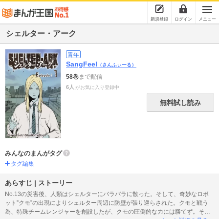
新規登録
ログイン
メニュー
シェルター・アーク
青年
SangFeel
（さんふぃーる）
58巻
まで配信
6人
がお気に入り登録中
無料試し読み
みんなのまんがタグ
タグ編集
あらすじ | ストーリー
No.13の災害後、人類はシェルターにバラバラに散った。そして、奇妙なロボ
ット”クモ”の出現によりシェルター周辺に防壁が張り巡らされた。クモと戦う
為、特殊チームレンジャーを創設したが、クモの圧倒的な力には勝てず。そこ