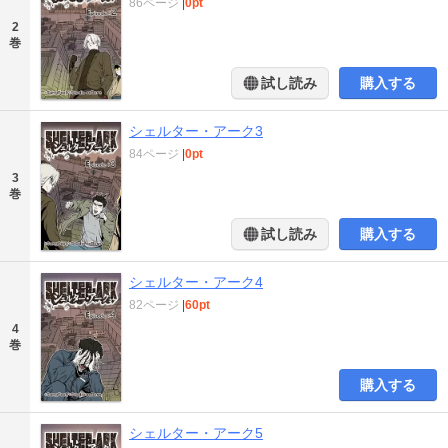
86ページ
|
0pt
2
巻
試し読み
購入する
シェルター・アーク3
84ページ
|
0pt
3
巻
試し読み
購入する
シェルター・アーク4
82ページ
|
60pt
4
巻
購入する
シェルター・アーク5