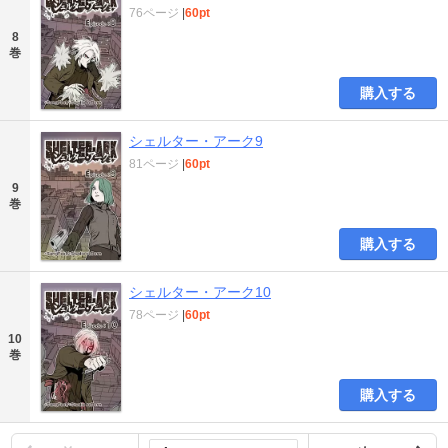
76ページ
|
60pt
8
巻
購入する
シェルター・アーク9
81ページ
|
60pt
9
巻
購入する
シェルター・アーク10
78ページ
|
60pt
10
巻
購入する