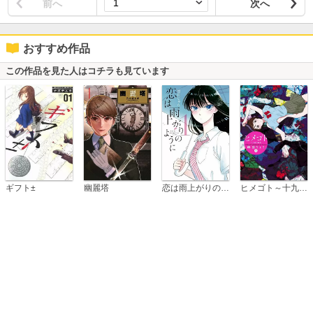
前へ
次へ
おすすめ作品
この作品を見た人はコチラも見ています
恋は雨上がりのように
ギフト±
幽麗塔
ヒメゴト～十九歳の制服～