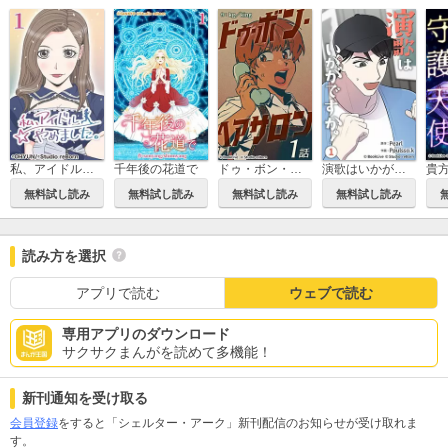
私、アイドルやめました。
千年後の花道で
ドゥ・ボン・ヘアサロン
演歌はいかがですか
無料試し読み
無料試し読み
無料試し読み
無料試し読み
読み方を選択
アプリで読む
ウェブで読む
専用アプリのダウンロード
サクサクまんがを読めて多機能！
新刊通知を受け取る
会員登録
をすると「シェルター・アーク」新刊配信のお知らせが受け取れま
す。