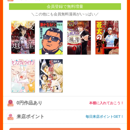
会員登録で無料増量
＼この他にも会員無料漫画がいっぱい／
0円作品あり
本棚に入れておこう！
来店ポイント
毎日来店ポイントGET！