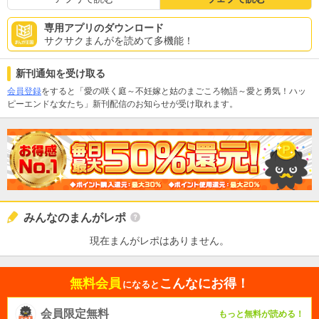
専用アプリのダウンロード
サクサクまんがを読めて多機能！
新刊通知を受け取る
会員登録
をすると「愛の咲く庭～不妊嫁と姑のまごころ物語～愛と勇気！ハッ
ピーエンドな女たち」新刊配信のお知らせが受け取れます。
みんなのまんがレポ
現在まんがレポはありません。
無料会員
こんなにお得！
になると
会員限定無料
もっと無料が読める！