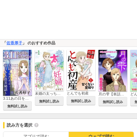
「
佐香厚子
」 のおすすめ作品
とんでも初産
未婚の太っちょ妊婦、移住する ～シングルマザーの町～
月の雫【単話売】
3.11あの日を忘れない～実録・女たちの東日本大震災秘話～
無料試し読み
無料試し読み
無料試し読み
無料試し読み
読み方を選択
アプリで読む
ウェブで読む