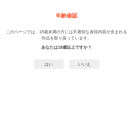
新規登録
ログイン
メニュー
年齢確認
突然ですが、マフィアに寵愛されてます（フルカラー）
このページでは、18歳未満の方には不適切な表現内容が含まれる
BL
作品を取り扱っています。
彗星
グウェンドリン
（へそん）
（ぐうぇんどりん）
25巻
完結
あなたは18歳以上ですか？
219人
がお気に入り登録中
無料試し読み
はい
いいえ
みんなのまんがタグ
マフィア
タグ編集
あらすじ | ストーリー
好みの男は、世界一危険なロシアンマフィア――！？ 自他ともに認める臆病者
のユンは、理由あってロシアンマフィア・カミンスキーの資金洗浄に手を貸し
ている。正直なところ、今すぐやめたい。彼との関わりを一切断ちたい。カミ
ンスキーはルックスこそ完璧だが、悪魔のように恐ろしい男なのだ……！ なの
もっと詳細を見る▼
に何故か気に入られ、贈り物までされるとかシャレにならない！ カミンスキー