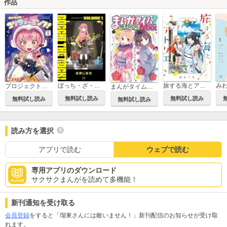
作品
ぼっち・ざ・ろっく！
旅する海とアトリエ
プロジェクト・ユリフォーミング！
まんがタイムきららMAX
無料試し読み
無料試し読み
無料試し読み
無料試し読み
読み方を選択
アプリで読む
ウェブで読む
専用アプリのダウンロード
サクサクまんがを読めて多機能！
新刊通知を受け取る
会員登録
をすると「瑠東さんには敵いません！」新刊配信のお知らせが受け取
れます。