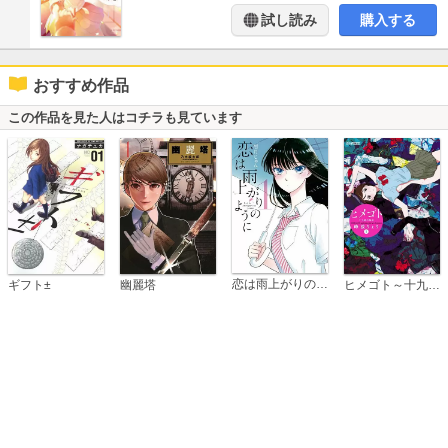
試し読み
購入する
おすすめ作品
この作品を見た人はコチラも見ています
恋は雨上がりのように
ギフト±
幽麗塔
ヒメゴト～十九歳の制服～