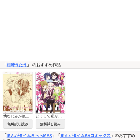
「
相崎うたう
」 のおすすめ作品
幼なじみが絶対に結ばれる百合アンソロジー『アンノウン・ハート』【単話】
どうして私が美術科に！？
無料試し読み
無料試し読み
「
まんがタイムきららMAX
」「
まんがタイムKRコミックス
」のおすすめ