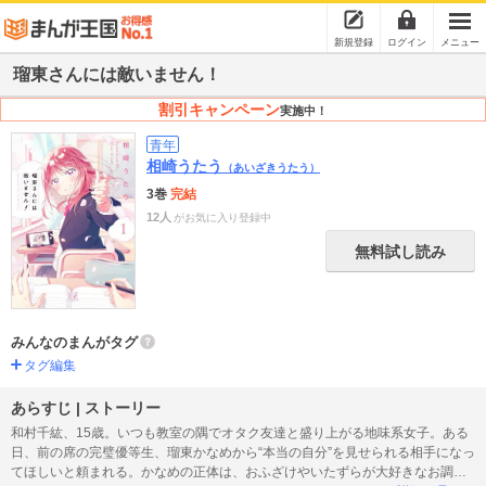
新規登録
ログイン
メニュー
瑠東さんには敵いません！
割引キャンペーン
実施中！
青年
相崎うたう
（あいざきうたう）
3巻
完結
12人
がお気に入り登録中
無料試し読み
みんなのまんがタグ
タグ編集
あらすじ | ストーリー
和村千紘、15歳。いつも教室の隅でオタク友達と盛り上がる地味系女子。ある
日、前の席の完璧優等生、瑠東かなめから“本当の自分”を見せられる相手になっ
てほしいと頼まれる。かなめの正体は、おふざけやいたずらが大好きなお調子