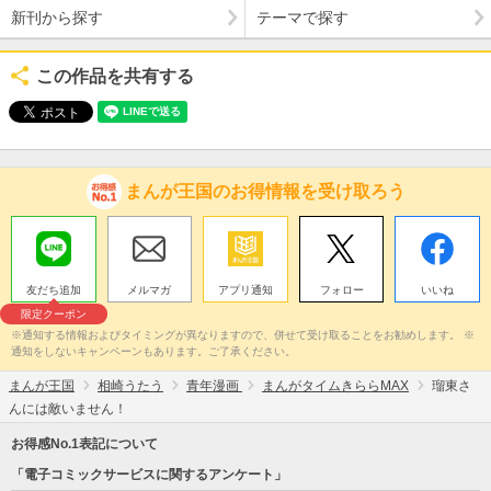
新刊から探す
テーマで探す
この作品を共有する
まんが王国のお得情報を受け取ろう
友だち追加
メルマガ
アプリ通知
フォロー
いいね
限定クーポン
※通知する情報およびタイミングが異なりますので、併せて受け取ることをお勧めします。 ※
通知をしないキャンペーンもあります。ご了承ください。
まんが王国
相崎うたう
青年漫画
まんがタイムきららMAX
瑠東さ
んには敵いません！
お得感No.1表記について
「電子コミックサービスに関するアンケート」