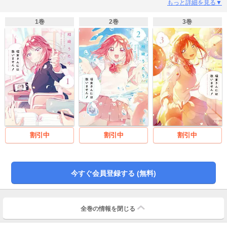
者だったのだ！授業中や放課後、休日に至るまで、千紘に仕掛けられる数々の
もっと詳細を見る▼
いたずら。でも千紘もそんな関係がイヤではなくて――正反対の女の子二人が
織りなす、スクールコメディ4コマ開幕！
1巻
2巻
3巻
割引中
割引中
割引中
今すぐ会員登録する (無料)
全巻の情報を
閉じる