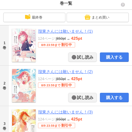
巻一覧
最終巻
まとめ買い
瑠東さんには敵いません！(1)
425pt
124ページ
|
850pt
→
1
割引中
8/9 23:59まで
巻
試し読み
購入する
瑠東さんには敵いません！(2)
425pt
124ページ
|
850pt
→
2
割引中
8/9 23:59まで
巻
試し読み
購入する
瑠東さんには敵いません！(3)
425pt
124ページ
|
850pt
→
3
割引中
8/9 23:59まで
巻