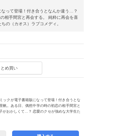
版になって登場！付き合うとなんか違う…？
の相手間宮と再会する。 純粋に再会を喜
たちの（カオス）ラブコメディ。
まとめ買い
ーコミックが電子書籍版になって登場！付き合うとな
つ里帆。ある日、偶然中学の時の初恋の相手間宮と
子がおかしくて…？ 恋愛のクセが強めな大学生た