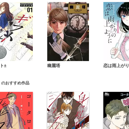
ト±
幽麗塔
 のおすすめ作品