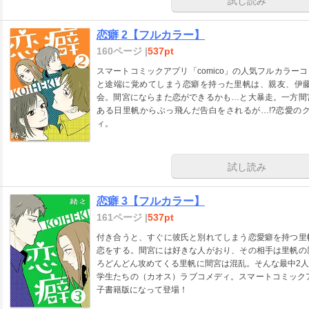
試し読み
恋癖 2【フルカラー】
160ページ |
537pt
スマートコミックアプリ「comico」の人気フルカラ
と途端に覚めてしまう恋癖を持った里帆は、親友、伊
会。間宮にならまた恋ができるかも…と大暴走。一方間
ある日里帆からぶっ飛んだ告白をされるが…!?恋愛の
ィ。
試し読み
恋癖 3【フルカラー】
161ページ |
537pt
付き合うと、すぐに彼氏と別れてしまう恋愛癖を持つ里
恋をする。間宮には好きな人がおり、その相手は里帆の
ろどんどん攻めてくる里帆に間宮は混乱。そんな最中2
学生たちの（カオス）ラブコメディ。スマートコミックア
子書籍版になって登場！