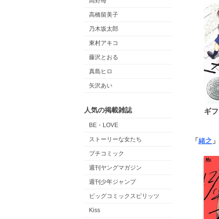
高野苺
高橋留美子
乃木坂太郎
東村アキコ
藤沢とおる
真島ヒロ
矢沢あい
人気の掲載雑誌
ギフ
BE・LOVE
ストーリーな女たち
「
緒之
」
プチコミック
週刊ヤングマガジン
週刊少年ジャンプ
ビッグコミックスピリッツ
Kiss