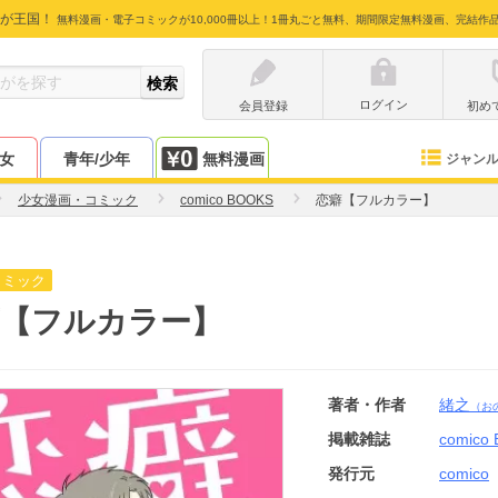
が王国！
無料漫画・電子コミックが10,000冊以上！1冊丸ごと無料、期間限定無料漫画、完結作
ログイン
会員登録
初め
少女
青年/少年
無料漫画
ジャン
少女漫画・コミック
comico BOOKS
恋癖【フルカラー】
コミック
癖【フルカラー】
著者・作者
緒之
（お
掲載雑誌
comico
発行元
comico