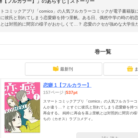
癖【フルカラー】」のあらすじ | ストーリー
トコミックアプリ「comico」の人気フルカラーコミックが電子書籍
ぐに彼氏と別れてしまう恋愛癖を持つ里帆。ある日、偶然中学の時の初恋
帆とは対照的に間宮の様子がおかしくて…？ 恋愛のクセが強めな大学生
巻一覧
最新刊
恋癖 1【フルカラー】
157ページ |
537pt
スマートコミックアプリ「comico」の人気フルカラ
んか違う…？ とすぐに彼氏と別れてしまう恋愛癖を持
再会する。 純粋に再会を喜ぶ里帆とは対照的に間宮の様
ちの（カオス）ラブコメディ。