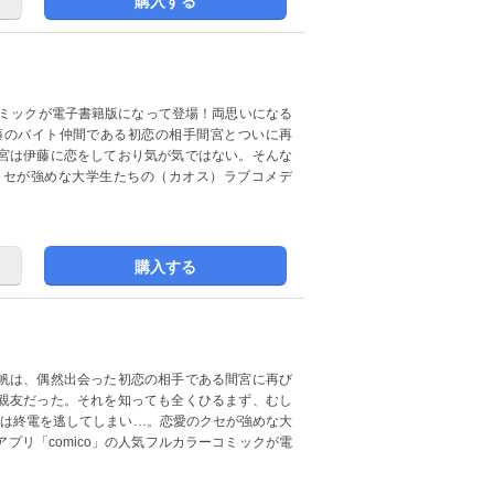
購入する
ーコミックが電子書籍版になって登場！両思いになる
藤のバイト仲間である初恋の相手間宮とついに再
宮は伊藤に恋をしており気が気ではない。そんな
クセが強めな大学生たちの（カオス）ラブコメデ
購入する
帆は、偶然出会った初恋の相手である間宮に再び
親友だった。それを知っても全くひるまず、むし
人は終電を逃してしまい…。恋愛のクセが強めな大
プリ「comico」の人気フルカラーコミックが電