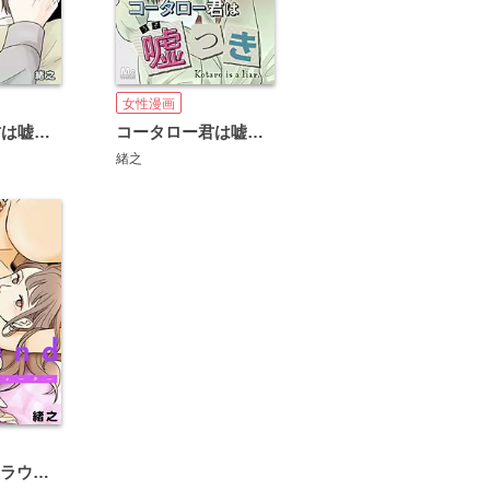
女性漫画
コータロー君は嘘つき
コータロー君は嘘つき 分冊版
緒之
around1/4 アラウンドクォーター【フルカラー・単行本版】