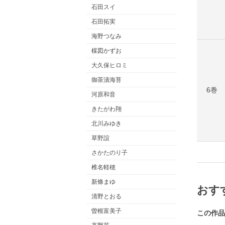
石田スイ
石田拓実
海野つなみ
楳図かずお
大久保ヒロミ
御茶漬海苔
6巻
河原和音
きたがわ翔
北川みゆき
草野誼
さかたのり子
椎名軽穂
新條まゆ
おす
清野とおる
曽根富美子
この作品