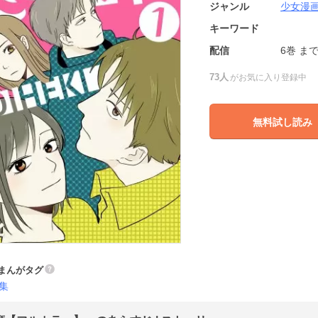
ジャンル
少女漫
キーワード
配信
6巻
ま
73人
がお気に入り登録中
無料試し読み
まんがタグ
集