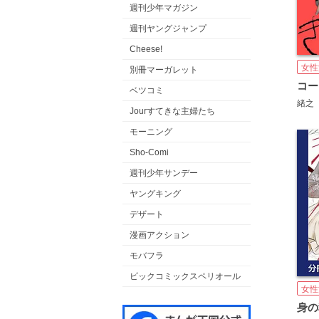
週刊少年マガジン
週刊ヤングジャンプ
Cheese!
女性
別冊マーガレット
ベツコミ
緒之
Jourすてきな主婦たち
モーニング
Sho-Comi
週刊少年サンデー
ヤングキング
デザート
漫画アクション
モバフラ
ビックコミックスペリオール
女性