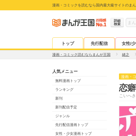
漫画・コミックを読むなら国内最大級サイトのまん
詳細
検索
トップ
先行配信
女性/
漫画・コミック読むならまんが王国
緒之
人気メニュー
漫画・
無料漫画トップ
恋
ランキング
こいへき
新刊
新刊配信予定
ジャンル
先行配信漫画トップ
女性・少女漫画トップ