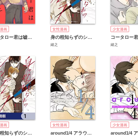
漫画
女性漫画
少女漫画
コータロー君は嘘つき 単行本版
身の程知らずのシンデレラ
緒之
緒之
漫画
女性漫画
少女漫画
身の程知らずのシンデレラ【分冊版】
around1/4 アラウンドクォーター【タテヨミ】