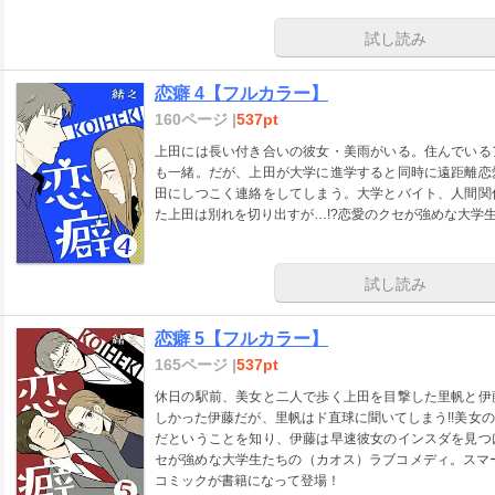
試し読み
恋癖 4【フルカラー】
160ページ |
537pt
上田には長い付き合いの彼女・美雨がいる。住んでいる
も一緒。だが、上田が大学に進学すると同時に遠距離恋
田にしつこく連絡をしてしまう。大学とバイト、人間関
た上田は別れを切り出すが…!?恋愛のクセが強めな大学
試し読み
恋癖 5【フルカラー】
165ページ |
537pt
休日の駅前、美女と二人で歩く上田を目撃した里帆と伊
しかった伊藤だが、里帆はド直球に聞いてしまう!!美女
だということを知り、伊藤は早速彼女のインスダを見つ
セが強めな大学生たちの（カオス）ラブコメディ。スマー
コミックが書籍になって登場！