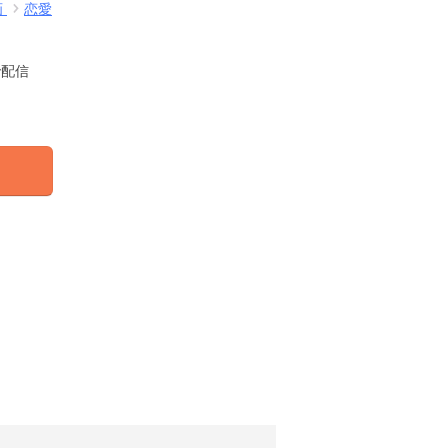
画
恋愛
で配信