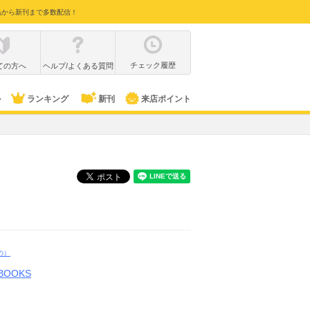
品から新刊まで多数配信！
チェック履歴
ての方へ
ヘルプ/よくある質問
ル
ランキング
新刊
来店ポイント
の）
 BOOKS