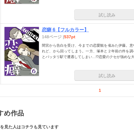
試し読み
恋癖 6【フルカラー】
148ページ |
537pt
間宮から告白を受け、今までの恋愛観を省みた伊藤。意
れど、から回ってしまう。一方、塚本と２年前の件を調
とバッタリ駅で遭遇してしまい…!?恋愛のクセが強めな
試し読み
1
すめ作品
を見た人はコチラも見ています