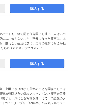
購入する
アパートも一緒で同じ保育園にも通い二人はいつ
愛に…。会えないことで不安になった美雨は、上
係…慣れない生活に加え、美雨の猛攻に耐えかね
生たちの（カオス）ラブコメディ。
購入する
藤。上田にさりげなく美女のことを聞き出してほ
の正体が開政大学の元ミスキャンパス・藤沢奈留美
け出すと、気になる写真を見つけて…？恋愛のク
トコミックアプリ「comico」の人気フルカラー