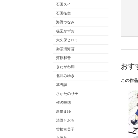
石田スイ
石田拓実
海野つなみ
楳図かずお
大久保ヒロミ
御茶漬海苔
河原和音
おす
きたがわ翔
北川みゆき
この作品
草野誼
さかたのり子
椎名軽穂
新條まゆ
清野とおる
曽根富美子