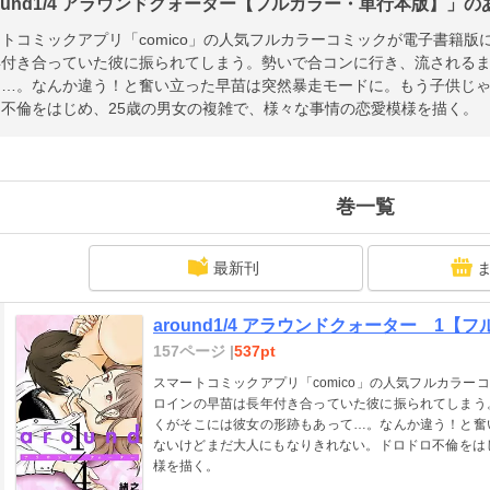
ound1/4 アラウンドクォーター【フルカラー・単行本版】」のあ
トコミックアプリ「comico」の人気フルカラーコミックが電子書籍
年付き合っていた彼に振られてしまう。勢いで合コンに行き、流される
て…。なんか違う！と奮い立った早苗は突然暴走モードに。もう子供じ
不倫をはじめ、25歳の男女の複雑で、様々な事情の恋愛模様を描く。
巻一覧
最新刊
around1/4 アラウンドクォーター 1
157ページ |
537pt
スマートコミックアプリ「comico」の人気フルカラ
ロインの早苗は長年付き合っていた彼に振られてしまう
くがそこには彼女の形跡もあって…。なんか違う！と奮
ないけどまだ大人にもなりきれない。ドロドロ不倫をは
様を描く。