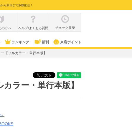
品から新刊まで多数配信！
チェック履歴
ての方へ
ヘルプ/よくある質問
ル
ランキング
新刊
来店ポイント
ォーター【フルカラー・単行本版】
【フルカラー・単行本版】
の）
 BOOKS