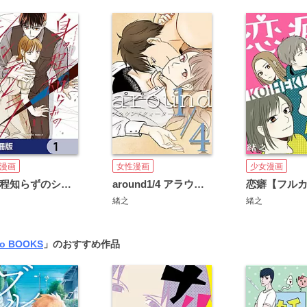
漫画
女性漫画
少女漫画
身の程知らずのシンデレラ【分冊版】
around1/4 アラウンドクォーター【タテヨミ】
恋癖【フル
緒之
緒之
co BOOKS
」のおすすめ作品