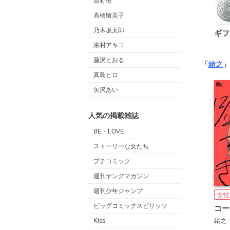
高野苺
高橋留美子
乃木坂太郎
ギフ
東村アキコ
藤沢とおる
「
緒之
」
真島ヒロ
矢沢あい
人気の掲載雑誌
BE・LOVE
ストーリーな女たち
プチコミック
週刊ヤングマガジン
週刊少年ジャンプ
女性
ビッグコミックスピリッツ
Kiss
緒之