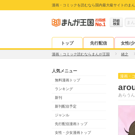
漫画・コミックを読むなら国内最大級サイトのまん
詳細
検索
トップ
先行配信
女性/
漫画・コミック読むならまんが王国
緒之
人気メニュー
漫画・
無料漫画トップ
ar
ランキング
あらうん
新刊
新刊配信予定
ジャンル
先行配信漫画トップ
女性・少女漫画トップ