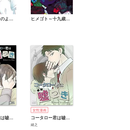
恋は雨上がりのように
ヒメゴト～十九歳の制服～
女性漫画
コータロー君は嘘つき
コータロー君は嘘つき 分冊版
緒之