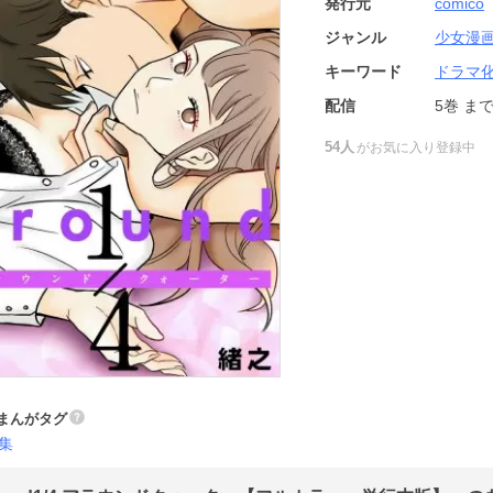
発行元
comico
ジャンル
少女漫
キーワード
ドラマ
配信
5巻
ま
54人
がお気に入り登録中
まんがタグ
集