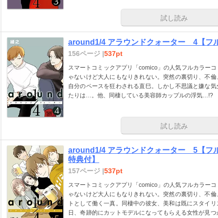
試し読み
around1/4 アラウンドクォーター 4
156ページ |
537pt
スマートコミックアプリ「comico」の人気フルカラー
ゃないけど大人にもなりきれない。突然の裏切り、不倫
自分のペースを狂わされる直巳。しかし不思議と嫌な気
たりは…。他、同棲している美容師カップルの浮気…!?
試し読み
around1/4 アラウンドクォーター 5
特典付】
157ページ |
537pt
スマートコミックアプリ「comico」の人気フルカラー
ゃないけど大人にもなりきれない。突然の裏切り、不倫
トとして働く一真。同棲中の彼女、美和は既にスタイリ
日、奇跡的にカットモデルになってもらえる女性が見つ