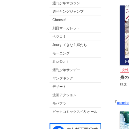
週刊少年マガジン
週刊ヤングジャンプ
Cheese!
別冊マーガレット
ベツコミ
Jourすてきな主婦たち
モーニング
Sho-Comi
週刊少年サンデー
女性
ヤングキング
緒之
デザート
漫画アクション
「
comi
モバフラ
ビックコミックスペリオール