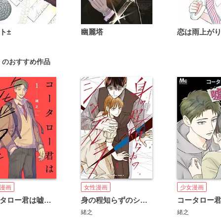
ト±
幽麗塔
 のおすすめ作品
漫画
女性漫画
少女漫画
コータロー君は嘘つき 単行本版
身の程知らずのシンデレラ
緒之
緒之