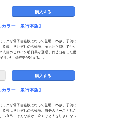
購入する
【フルカラー・単行本版】
コミックが電子書籍版になって登場！25歳。子供じ
、略奪…それぞれの恋物語。振られた勢いでヤケ
２人目のヒロイン明日美が登場。偶然出会った優
妻がおり、修羅場が始まる…。
購入する
【フルカラー・単行本版】
コミックが電子書籍版になって登場！25歳。子供じ
、略奪…それぞれの恋物語。自分のペースを乱さ
ない直己。そんな彼が、泣くほど人を好きになっ