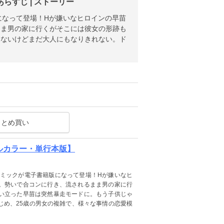
らすじ | ストーリー
版になって登場！Hが嫌いなヒロインの早苗
まま男の家に行くがそこには彼女の形跡も
ゃないけどまだ大人にもなりきれない。ド
まとめ買い
【フルカラー・単行本版】
ーコミックが電子書籍版になって登場！Hが嫌いなヒ
。勢いで合コンに行き、流されるまま男の家に行
い立った早苗は突然暴走モードに。もう子供じゃ
じめ、25歳の男女の複雑で、様々な事情の恋愛模