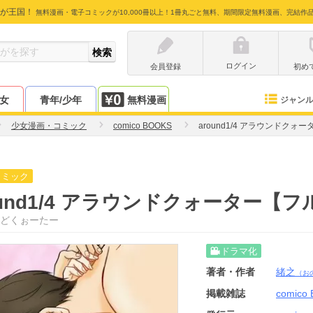
が王国！
無料漫画・電子コミックが10,000冊以上！1冊丸ごと無料、期間限定無料漫画、完結作
ログイン
会員登録
初め
少女
青年/少年
無料漫画
ジャン
少女漫画・コミック
comico BOOKS
around1/4 アラウンドク
コミック
ound1/4 アラウンドクォーター
どくぉーたー
ドラマ化
著者・作者
緒之
（お
掲載雑誌
comico