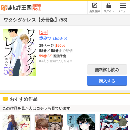
新規登録
ログイン
メニュー
ワタシダケレス【分冊版】(58)
女性
赤みつ
（あかみつ）
29ページ
|
150pt
58巻
／ 58巻
まで配信
59巻 8/9
配信予定
83人
がお気に入り登録中
無料試し読み
購入する
おすすめ作品
この作品を見た人はコチラも見ています