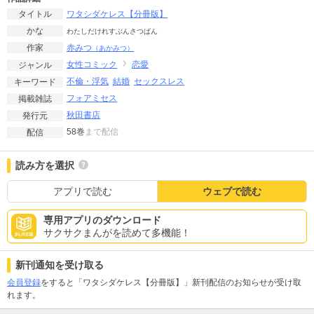
ワタシダケレス【分冊版】
タイトル
かな
わたしだけれすぶんさつばん
赤みつ
作家
（あかみつ）
女性コミック
恋愛
ジャンル
不倫・浮気
結婚
セックスレス
キーワード
フォアミセス
掲載雑誌
秋田書店
発行元
58巻
まで配信
配信
読み方を選択
アプリで読む
ウェブで読む
専用アプリのダウンロード
サクサクまんがを読めて多機能！
新刊通知を受け取る
会員登録
をすると「ワタシダケレス【分冊版】」新刊配信のお知らせが受け取
れます。