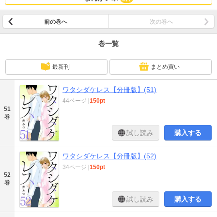
前の巻へ
次の巻へ
巻一覧
最新刊
まとめ買い
ワタシダケレス【分冊版】(51)
44ページ
|
150pt
51
巻
試し読み
購入する
ワタシダケレス【分冊版】(52)
34ページ
|
150pt
52
巻
試し読み
購入する