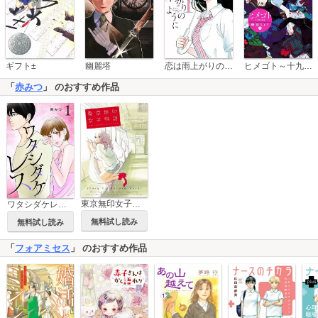
恋は雨上がりのように
ギフト±
幽麗塔
ヒメゴト～十九歳の制服～
「
赤みつ
」 のおすすめ作品
東京無印女子物語
ワタシダケレス【電子単行本】
無料試し読み
無料試し読み
「
フォアミセス
」 のおすすめ作品