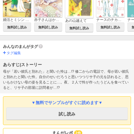
ナースのチカラ ～私たちにできること 訪問看護物語～
婚活とミシン もう一度恋がしたいけどめんどくさい気もする
赤子さんはかく語れり【電子単行本】
あの山越えて
無料試し読み
無料試し読み
無料試し読み
無料試し読み
みんなのまんがタグ
タグ編集
あらすじ|ストーリー
母が「若い彼氏と別れた」と聞いた怜は…!? 修二からの電話で、母が若い彼氏
と別れたと聞いた怜。自分のせいだろうと思いつつリサ子の元を訪れると、思
いもかけない母の姿を見ることに…。夜、２人で怜が作ったうどんを食べてい
ると、リサ子の部屋に訪問者が…!?
▼無料でサンプルがすぐに読めます▼
試し読み
まんがレポ
2件