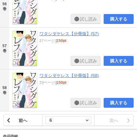
56
巻
試し読み
購入する
ワタシダケレス【分冊版】(57)
27ページ
|
150pt
57
巻
試し読み
購入する
ワタシダケレス【分冊版】(58)
29ページ
|
150pt
58
巻
試し読み
購入する
前へ
次へ
作品詳細