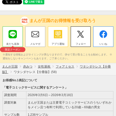
まんが王国のお得情報を受け取ろう
友だち追加
メルマガ
アプリ通知
フォロー
いいね
限定クーポン
※通知する情報およびタイミングが異なりますので、併せて受け取ることをお勧めします。 ※
通知をしないキャンペーンもあります。ご了承ください。
まんが王国
赤みつ
女性漫画
フォアミセス
ワタシダケレス【分冊
版】
ワタシダケレス【分冊版】(58)
お得感No.1表記について
「電子コミックサービスに関するアンケート」
調査期間
2026年3月6日～2026年3月18日
調査対象
まんが王国または主要電子コミックサービスのうちいずれか
をメイン且つ有料で利用している20歳～69歳の男女
サンプル数
1,236サンプル