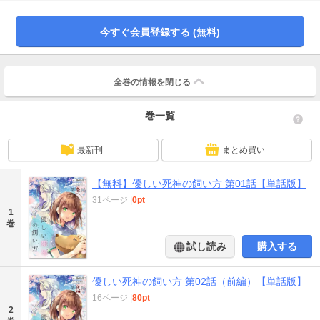
風聞、そして陰惨な一家銃殺事件……。レオを待ち受ける未練は、一軒の洋館
を舞台に徐々に形を成していく。 【知念実希人原作】獣姿の死神が末期患者の
魂を救うハートフルミステリー！
今すぐ会員登録する (無料)
全巻の情報を
閉じる
巻一覧
最新刊
まとめ買い
【無料】優しい死神の飼い方 第01話【単話版】
31ページ
|
0pt
1
巻
試し読み
購入する
優しい死神の飼い方 第02話（前編）【単話版】
16ページ
|
80pt
2