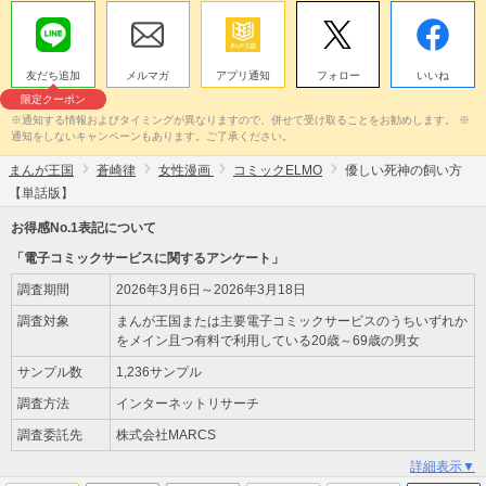
友だち追加
メルマガ
アプリ通知
フォロー
いいね
限定クーポン
※通知する情報およびタイミングが異なりますので、併せて受け取ることをお勧めします。 ※
通知をしないキャンペーンもあります。ご了承ください。
まんが王国
蒼崎律
女性漫画
コミックELMO
優しい死神の飼い方
【単話版】
お得感No.1表記について
「電子コミックサービスに関するアンケート」
調査期間
2026年3月6日～2026年3月18日
調査対象
まんが王国または主要電子コミックサービスのうちいずれか
をメイン且つ有料で利用している20歳～69歳の男女
サンプル数
1,236サンプル
調査方法
インターネットリサーチ
調査委託先
株式会社MARCS
詳細表示▼