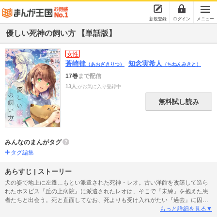
新規登録
ログイン
メニュー
優しい死神の飼い方 【単話版】
女性
蒼崎律
知念実希人
（あおざきりつ）
（ちねんみきと）
17巻
まで配信
13人
がお気に入り登録中
無料試し読み
みんなのまんがタグ
タグ編集
あらすじ | ストーリー
犬の姿で地上に左遷…もとい派遣された死神・レオ。古い洋館を改築して造ら
れたホスピス『丘の上病院』に派遣されたレオは、そこで『未練』を抱えた患
者たちと出会う。死と直面してなお、死よりも受け入れがたい『過去』に囚わ
れた者たちの呪縛を解くべく、犬の姿で奮闘するレオ。戦中の悲恋、吸血鬼の
もっと詳細を見る▼