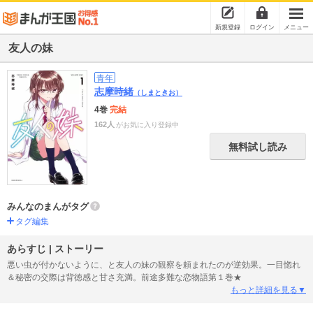
新規登録
ログイン
メニュー
友人の妹
青年
志摩時緒
（しまときお）
4巻
完結
162人
がお気に入り登録中
無料試し読み
みんなのまんがタグ
タグ編集
あらすじ | ストーリー
悪い虫が付かないように、と友人の妹の観察を頼まれたのが逆効果。一目惚れ
＆秘密の交際は背徳感と甘さ充満。前途多難な恋物語第１巻★
もっと詳細を見る▼