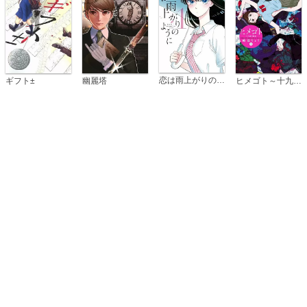
恋は雨上がりのように
ギフト±
幽麗塔
ヒメゴト～十九歳の制服～