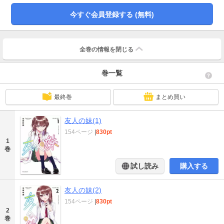
今すぐ会員登録する (無料)
全巻の情報を
閉じる
巻一覧
最終巻
まとめ買い
友人の妹(1)
154ページ
|
830pt
1
巻
試し読み
購入する
友人の妹(2)
154ページ
|
830pt
2
巻