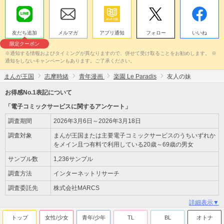
友だち追加
メルマガ
アプリ通知
フォロー
いいね
限定クーポン
※通知する情報およびタイミングが異なりますので、併せて受け取ることをお勧めします。 ※
通知をしないキャンペーンもあります。ご了承ください。
まんが王国
志摩時緒
青年漫画
楽園 Le Paradis
友人の妹
お得感No.1表記について
「電子コミックサービスに関するアンケート」
調査期間
2026年3月6日～2026年3月18日
調査対象
まんが王国または主要電子コミックサービスのうちいずれか
をメイン且つ有料で利用している20歳～69歳の男女
サンプル数
1,236サンプル
調査方法
インターネットリサーチ
調査委託先
株式会社MARCS
詳細表示▼
トップ
女性/少女
青年/少年
TL
BL
オトナ