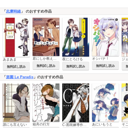
「
志摩時緒
」 のおすすめ作品
君にしか教えない
オシバナ！
夜にとろける
あまあま
無料試し読み
無料試し読み
無料試し読み
無料試し読み
「
楽園 Le Paradis
」のおすすめ作品
箱舟の行方
あにいもうと
誰にも言えない
C-黒咲練導作品集