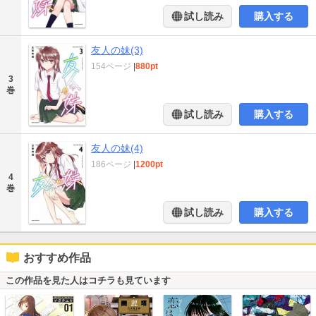
試し読み
購入する
友人の妹(3)
154ページ
|
880pt
3
巻
試し読み
購入する
友人の妹(4)
186ページ
|
1200pt
4
巻
試し読み
購入する
おすすめ作品
この作品を見た人はコチラも見ています